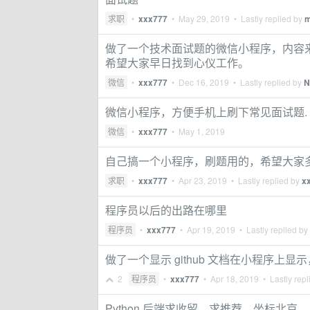
求职
•
xxx777
•
May 29, 2019
• Lastly replied by
m
做了一个技术面试题的微信小程序，内容来自
希望大家早日找到心仪工作。
微信
•
xxx777
•
Dec 16, 2019
• Lastly replied by
N
微信小程序，方便手机上刷下常见面试题.
微信
•
xxx777
•
May 1, 2019
自己搞一个小程序，刷题用的，希望大家
求职
•
xxx777
•
Apr 23, 2019
• Lastly replied by
x
程序员以后的出路在哪里
程序员
•
xxx777
•
Apr 19, 2019
• Lastly replied by
做了一个显示 github 文档在小程序上显示
2
程序员
•
xxx777
•
Apr 18, 2019
• Lastly repl
Python 后端求收留、求推荐，坐标北京。