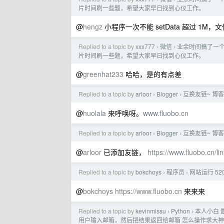
片时间刷一些题，希望大家早日找到心仪工作。
@
hengz
小程序一次不能 setData 超过 1M
Replied to a topic by
xxx777
微信
业余时间搞了一个
›
›
片时间刷一些题，希望大家早日找到心仪工作。
@
greenhat233
哈哈，是的有点差
Replied to a topic by
arloor
Blogger
互换友链~ 博客地址：
›
›
@
huolala
来呼唤呀。
www.fluobo.cn
Replied to a topic by
arloor
Blogger
互换友链~ 博客地址：
›
›
@
arloor
已添加友链，
https://www.fluobo.cn/li
Replied to a topic by
bokchoys
程序员
网站运行 5
›
›
@
bokchoys
https://www.fluobo.cn
来来来
Replied to a topic by
kevinmissu
Python
本人小白 
›
›
用户输入邮箱，然后把结果返回给邮箱 怎么操作求大神