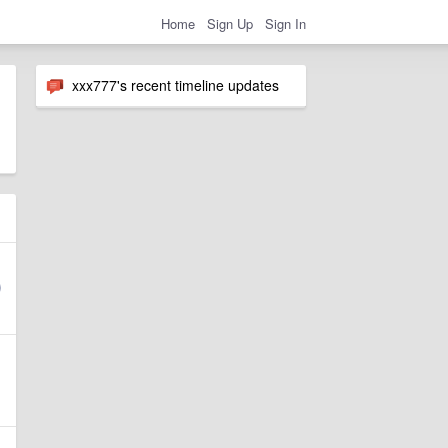
Home
Sign Up
Sign In
xxx777's recent timeline updates