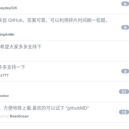
6
ayday526
 GitHub，答案可靠，可以利用碎片时间刷一些题，
9
ingAnMe
 希望大家多多支持下
多多支持一下
3
xx777
21
onice
，方便地铁上看,喜欢的可以试下 "githubMD"
13
ied by
Bean0cean