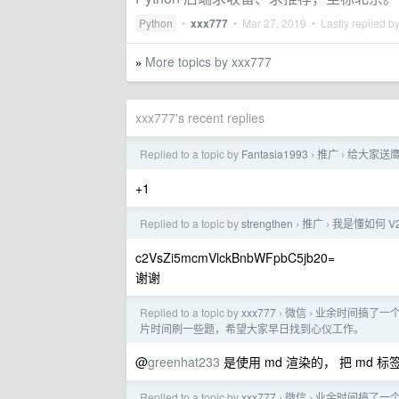
Python
•
xxx777
•
Mar 27, 2019
• Lastly replied b
More topics by xxx777
»
xxx777's recent replies
Replied to a topic by
Fantasia1993
推广
给大家送
›
›
+1
Replied to a topic by
strengthen
推广
我是懂如何 V
›
›
c2VsZi5mcmVlckBnbWFpbC5jb20=
谢谢
Replied to a topic by
xxx777
微信
业余时间搞了一个
›
›
片时间刷一些题，希望大家早日找到心仪工作。
@
greenhat233
是使用 md 渲染的， 把 md 
Replied to a topic by
xxx777
微信
业余时间搞了一个
›
›