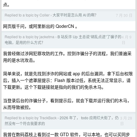
点。
Replied to a topic by Coller
大家平时是怎么用 AI 的啊？
7 月 30 日
›
网页版千问，或阿里新出的 QoderCN 。
Replied to a topic by jacketma
B 站反诈 Up 主总说“胡乱点进”了骗子的
4 月 9
›
日
电脑，是用的什么方式？
我曾经做过涉网犯罪攻防的工作。控到诈骗分子的流程，我们普遍采
用的是水坑攻击。
简单来说，就是先找到涉诈的网站或 app 的后台漏洞，拿下后台权限
后，插入一个遮罩层提示：Flash 版本过低，系统无法正常显示，请
下载更新。这个下载链接就是指向的我们的免杀木马。
当登录后台的诈骗分子，看到提示后，就会下载并运行我们的木马，
从而导致被控。
Replied to a topic by TrackBack
2026 年了， todo 应用烂大街了，仍
3 月 28
›
日
然没有一个符合我要求的
我曾在数码荔枝上看到过一款 GTD 软件，可以本地，也可以买同步