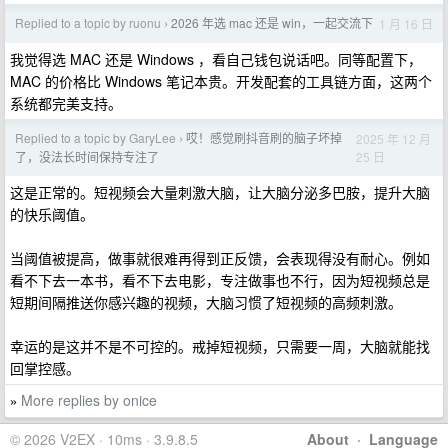
Replied to a topic by ruonu
2026 年选 mac 还是 win，一起交流下
1 月 16 日
›
我觉得选 MAC 还是 Windows ，看自己钱包说话吧。同等配置下，
MAC 的价格比 Windows 笔记本贵。开发配套的工具链方面，这两个
系统都完美支持。
Replied to a topic by GaryLee
哎！感觉刷抖音刷的脑子坏掉
2025 年 12 月
›
25 日
了，没法长时间保持专注了
这是正常的。短视频会大量刺激大脑，让大脑分泌多巴胺，提升大脑
的快乐阈值。
当阈值被提高，做事就很难再得到正反馈，会表现得没有耐心。例如
看不下去一本书，看不下去电影，专注做事也不行，因为短视频总是
短期间隔推送你感兴趣的视频，大脑习惯了短视频的高频刺激。
幸运的是这并不是不可控的。戒掉短视频，只需要一周，大脑就能找
回掌控感。
More replies by onice
»
© 2026 V2EX · 10ms · 3.9.8.5
About
·
Language