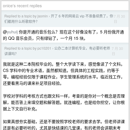
onice's recent replies
Replied to a topic by jsomin
开了 6 年的网易云 vip 不准备续费了，你
7 月 30
›
日
们都用什么听歌软件？
@
yuhuij
你是开通的音乐包么？现在这个好像没有了，5 月份我开通
的 QQ 音乐会员，只有绿钻了，一个月 15 块。
Replied to a topic by pc10201
公办二本计算机专业，有必要听老师
7 月 30
›
日
讲课吗？
我就是这种二本院校毕业的。整个大学读下来，感觉像读了个文科。
CS 学科中的专业术语，虽然都知道。但具体的工程实践，约等于
零。编程经验仅限于课程作业，学生管理系统的水平。临近找工作，
还要看黑马的课来补足项目经验。
学校对学科的考核方式也跟文科一样，考查的是你对一个概念是否理
解，能否答上来填空题和解答题。就连编程，也是给你挖空，让你根
据上下文自行补充。
如果真想夯实基础，还是不要按照学校老师的要求去学。但老师讲课
还是有必要听听的，尤其是快结课的几堂课，有的老师会讲期末考