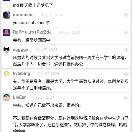
md 昨天晚上还梦见了
dooonabe
May 27, 2024
23
you are not alone🤣
RgPr16Lrb1R2zZdJ
May 27, 2024
24
会有，经常梦回高中
sggggy
May 27, 2024
25
压力大的时候会梦到大学考试之前报团一周学完一学年的课程，
然后几个人一边看书一遍远程操作办公
kylebing
May 27, 2024
26
有，倒不是高考，而是大学，大学里高数从没过过，每回梦到都
是毕不了业那种焦虑。
LieEar
May 27, 2024
27
会有，知道自己做不出来题，很害怕。
不过我现在会做清醒梦，现在遇到这种情况我会在梦中告诉自己
“我大学都毕业了，还在乎这些”，然后把手中的试卷撕碎，哈哈
哈哈哈