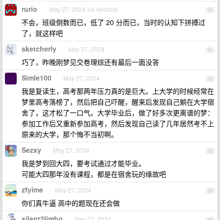
rurio
May 27, 2024 via Android
50
不会，班级倒数而已，低了 20 分而已，当时的认知下拼搏过
了，就这样吧
sketcherly
May 27, 2024
51
巧了，昨晚刚梦见交卷理综还有最后一面没答
Simle100
May 27, 2024
52
我是复读生，高考那两年压力真的是巨大。上大学的时候经常在
梦里高考落榜了，然后把自己吓醒，醒来后发现自己躺在大学宿
舍了，这才松了一口气。大学毕业后，做了好多次更离谱的梦：
参加工作后又重新参加高考，然后发现自己读了几年居然考不上
原来的大学，那个悔不当初啊。
Sezxy
May 27, 2024
53
我是梦到回大四，要考试通过才能毕业。
可能大四那年没有课程，都是在宿舍玩的缘故吧
zfyime
May 27, 2024
54
你们真牛逼 高中的题现在还会做
silent2limbo
May 27, 2024
55