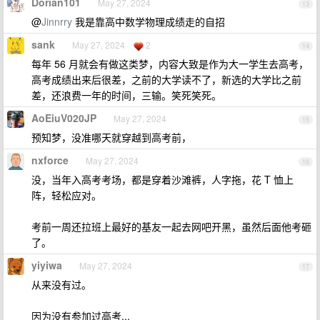
Dorian101
May 27, 2024
13
@
Jinnrry
我是靠高中数学物理成绩走的自招
sank
May 27, 2024
2
14
每年 56 月就会有做这类梦，内容大致是作为大一学生去高考，
高考成绩出来后很差，之前的大学读不了，新选的大学比之前
差，还浪费一年的时间，三输。笑死笑死。
AoEiuV020JP
May 27, 2024
15
预知梦，没准哪天就穿越到高考前，
nxforce
May 27, 2024
16
没，当年入高考考场，都是穿着沙滩裤，人字拖，花 T 恤上
阵，轻松应对。
考前一周还拉班上最好的基友一起去网吧开黑，虽然后面他考砸
了。
yiyiwa
May 27, 2024
17
从来没有过。
因为没有参加过高考...