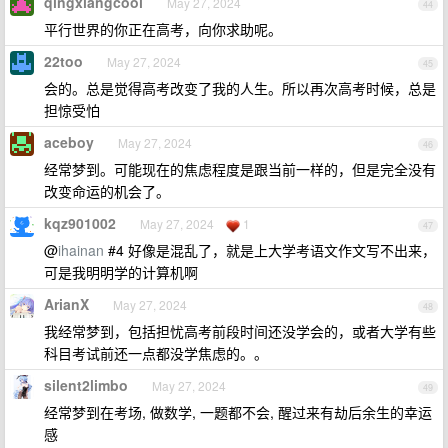
qingxiangcool
May 27, 2024
44
平行世界的你正在高考，向你求助呢。
22too
May 27, 2024
45
会的。总是觉得高考改变了我的人生。所以再次高考时候，总是
担惊受怕
aceboy
May 27, 2024
46
经常梦到。可能现在的焦虑程度是跟当前一样的，但是完全没有
改变命运的机会了。
kqz901002
May 27, 2024
1
47
@
ihainan
#4 好像是混乱了，就是上大学考语文作文写不出来，
可是我明明学的计算机啊
ArianX
May 27, 2024
48
我经常梦到，包括担忧高考前段时间还没学会的，或者大学有些
科目考试前还一点都没学焦虑的。。
silent2limbo
May 27, 2024
49
经常梦到在考场, 做数学, 一题都不会, 醒过来有劫后余生的幸运
感