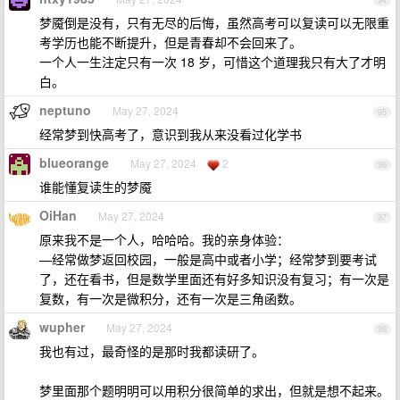
94
梦魇倒是没有，只有无尽的后悔，虽然高考可以复读可以无限重
考学历也能不断提升，但是青春却不会回来了。
一个人一生注定只有一次 18 岁，可惜这个道理我只有大了才明
白。
neptuno
May 27, 2024
95
经常梦到快高考了，意识到我从来没看过化学书
blueorange
May 27, 2024
2
96
谁能懂复读生的梦魇
OiHan
May 27, 2024
97
原来我不是一个人，哈哈哈。我的亲身体验：
—经常做梦返回校园，一般是高中或者小学；经常梦到要考试
了，还在看书，但是数学里面还有好多知识没有复习；有一次是
复数，有一次是微积分，还有一次是三角函数。
wupher
May 27, 2024
98
我也有过，最奇怪的是那时我都读研了。
梦里面那个题明明可以用积分很简单的求出，但就是想不起来。