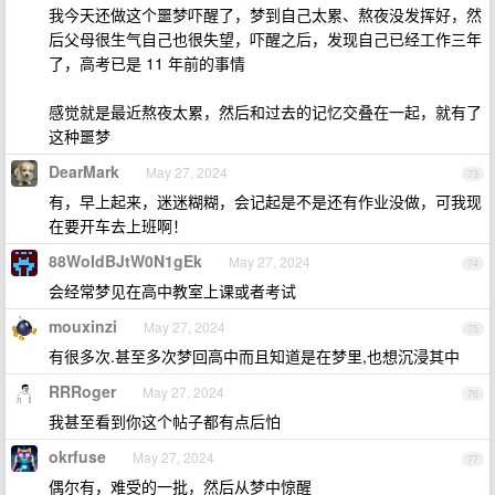
我今天还做这个噩梦吓醒了，梦到自己太累、熬夜没发挥好，然
后父母很生气自己也很失望，吓醒之后，发现自己已经工作三年
了，高考已是 11 年前的事情
感觉就是最近熬夜太累，然后和过去的记忆交叠在一起，就有了
这种噩梦
DearMark
May 27, 2024
73
有，早上起来，迷迷糊糊，会记起是不是还有作业没做，可我现
在要开车去上班啊！
88WoIdBJtW0N1gEk
May 27, 2024
74
会经常梦见在高中教室上课或者考试
mouxinzi
May 27, 2024
75
有很多次.甚至多次梦回高中而且知道是在梦里,也想沉浸其中
RRRoger
May 27, 2024
76
我甚至看到你这个帖子都有点后怕
okrfuse
May 27, 2024
77
偶尔有，难受的一批，然后从梦中惊醒