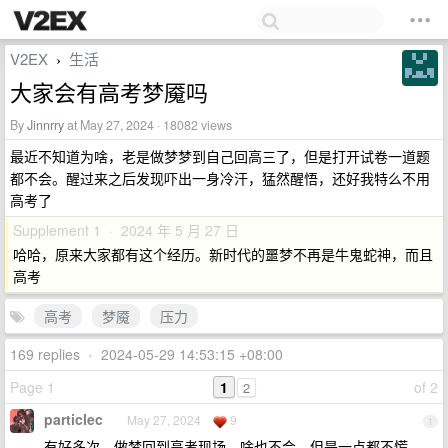
V2EX
生活
›
大家会有高考梦魇吗
By
Jinnrry
at May 27, 2024 · 18082 views
最近不知道为啥，老是做梦梦到自己回高三了，但是打开试卷一道题
都不会。醒过来之后发现吓出一身冷汗，猛然醒悟，还好我特么不用
高考了
Supplement 1 · 2024 年 5 月 27 日
哈哈，原来大家都有这个经历。新时代的噩梦不再是牛鬼蛇神，而且
高考
高考
梦魇
压力
169 replies
•
2024-05-29 14:53:15 +08:00
Page 1
1
of 2
2
particlec
May 27, 2024
9
1
有好多次，做梦回到高考现场，啥也不会，但是一点都不慌