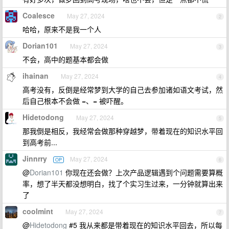
Coalesce
May 27, 2024
2
哈哈，原来不是我一个人
Dorian101
May 27, 2024
3
不会，高中的题基本都会做
ihainan
May 27, 2024
4
高考没有，反倒是经常梦到大学的自己去参加诸如语文考试，然
后自己根本不会做 =、= 被吓醒。
Hidetodong
May 27, 2024
5
那我倒是相反，我经常会做那种穿越梦，带着现在的知识水平回
到高考前...
Jinnrry
May 27, 2024
OP
6
@
Dorian101
你现在还会做？上次产品逻辑遇到个问题需要算概
率，想了半天都没想明白，找了个实习生过来，一分钟就算出来
了
coolmint
May 27, 2024
7
@
Hidetodong
#5 我从来都是带着现在的知识水平回去，所以每