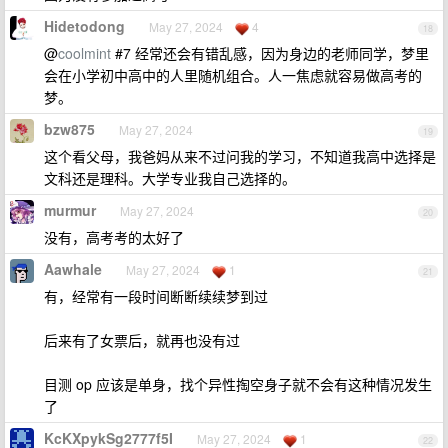
Hidetodong
May 27, 2024
4
18
@
coolmint
#7 经常还会有错乱感，因为身边的老师同学，梦里
会在小学初中高中的人里随机组合。人一焦虑就容易做高考的
梦。
bzw875
May 27, 2024
19
这个看父母，我爸妈从来不过问我的学习，不知道我高中选择是
文科还是理科。大学专业我自己选择的。
murmur
May 27, 2024
20
没有，高考考的太好了
Aawhale
May 27, 2024
1
21
有，经常有一段时间断断续续梦到过
后来有了女票后，就再也没有过
目测 op 应该是单身，找个异性掏空身子就不会有这种情况发生
了
KcKXpykSg2777f5I
May 27, 2024
1
22