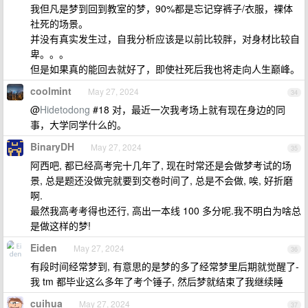
我但凡是梦到回到教室的梦，90%都是忘记穿裤子/衣服，裸体
社死的场景。
并没有真实发生过，自我分析应该是以前比较胖，对身材比较自
卑。。。
但是如果真的能回去就好了，即使社死后我也将走向人生巅峰。
coolmint
May 27, 2024
34
@
Hidetodong
#18 对，最近一次我考场上就有现在身边的同
事，大学同学什么的。
BinaryDH
May 27, 2024
35
阿西吧, 都已经高考完十几年了, 现在时常还是会做梦考试的场
景, 总是题还没做完就要到交卷时间了, 总是不会做, 唉, 好折磨
啊.
最然我高考考得也还行, 高出一本线 100 多分呢.我不明白为啥总
是做这样的梦!
Eiden
May 27, 2024
36
有段时间经常梦到, 有意思的是梦的多了经常梦里后期就觉醒了-
我 tm 都毕业这么多年了考个锤子, 然后梦就结束了我继续睡
cuihua
May 27, 2024
37