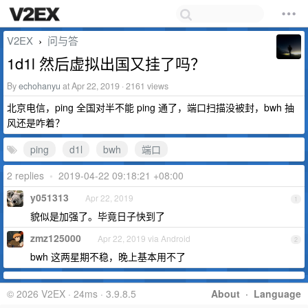
V2EX
问与答
›
1d1l 然后虚拟出国又挂了吗？
By
echohanyu
at Apr 22, 2019 · 2161 views
北京电信，ping 全国对半不能 ping 通了，端口扫描没被封，bwh 抽
风还是咋着？
ping
d1l
bwh
端口
2 replies
•
2019-04-22 09:18:21 +08:00
y051313
Apr 22, 2019
1
貌似是加强了。毕竟日子快到了
zmz125000
Apr 22, 2019 via Android
2
bwh 这两星期不稳，晚上基本用不了
© 2026 V2EX · 24ms · 3.9.8.5
About
·
Language