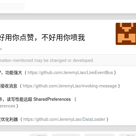
好用你点赞，不好用你喷我
s
ormation mentioned may be changed or developed.
APP，功能强大（
https://github.com/JeremyLiao/LiveEventBus
）
送和接收消息（
https://github.com/JeremyLiao/invoking-message
）
 组件，读写性能远超 SharedPreferences （
ferences
）
速度优化利器（
https://github.com/JeremyLiao/DataLoader
）