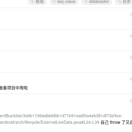
框架
key-value
dataloader
异步
s 准备项目中用啦
EventBus/blob/3d4b17d9adbb6f6b1d77e91ea6f0a4eb381df73d/live-
/android/arch/lifecycle/ExternalLiveData.java#L24-L39
自己 throw 了又