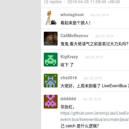
12 replies
•
2019-04-25 11:58:49 +08:00
whoisghost
Apr 23, 2019
看起来是个狼人！
CallMeReznov
Apr 23, 2019
鬼鬼,看大佬语气之前是卖过大力丸吗?
KigKrazy
Apr 23, 2019
收下 了
chs2018
Apr 23, 2019
大佬好，上周末刚看了 LiveEventBu
dddddd
Apr 23, 2019
非抬杠，
https://github.com/JeremyLiao/Live
event-bus/liveeventbus/src/main/java
己 catch 是什么逻辑？