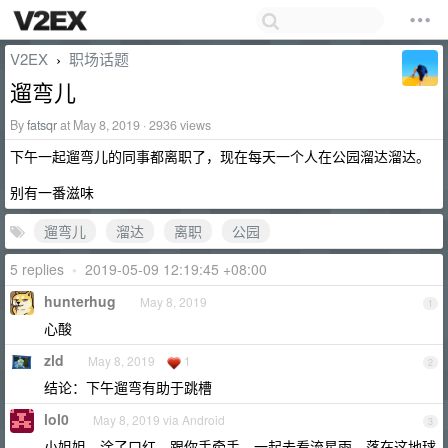
V2EX
职场话题
›
遛弯儿
By
fatsqr
at May 8, 2019 · 2936 views
下午一起遛弯儿的同事都离职了，现在每天一个人在公园溜达溜达。
别有一番滋味
遛弯儿
溜达
离职
公园
5 replies
•
2019-05-09 12:19:45 +08:00
hunterhug
May 8, 2019
1
心酸
zld
May 8, 2019
1
2
结论：下午遛弯有助于跳槽
lol0
May 8, 2019 via Android
3
小姐姐，涂了口红，跟你手牵手，一起去看流星雨，落在这地球