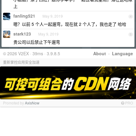
上
fanling521
May 9, 2019
4
嗯？以前 5 个人一起遛弯，现在就 2 个人了，我也走了 哈哈
stark123
May 9, 2019
5
贵公司以后禁止下午遛弯
© 2026 V2EX · 39ms · 3.9.8.5
About
·
Language
重新掌控应用安全加速
Promoted by
AxisNow
PRO