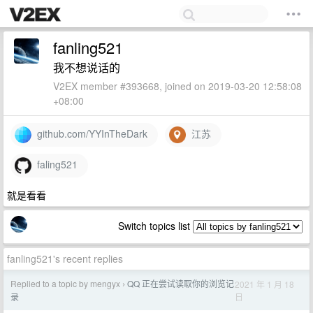
fanling521
我不想说话的
V2EX member #393668, joined on 2019-03-20 12:58:08
+08:00
github.com/YYInTheDark
江苏
faling521
就是看看
Switch topics list
fanling521's recent replies
Replied to a topic by mengyx
QQ 正在尝试读取你的浏览记
2021 年 1 月 18
›
日
录