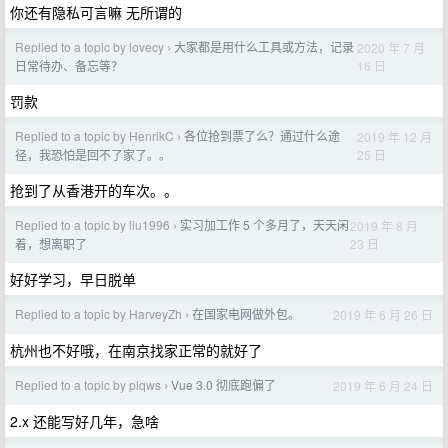
你还有隐私可言嘛 无所谓的
Replied to a topic by lovecy
大家都是用什么工具或方法，记录
2020 年 7 月
›
16 日
日常待办、备忘等？
罚款
Replied to a topic by HenrikC
各位抢到票了么？通过什么途
2019 年 12 月
›
25 日
径，我恐怕是回不了家了。。
抢到了从香港开的车次。。
Replied to a topic by liu1996
实习加工作 5 个多月了，天天闲
2019 年 8 月
›
23 日
着，想离职了
好好学习，早日脱单
Replied to a topic by HarveyZh
在国家电网做外包。
2019 年 6 月 26 日
›
杭州也不好哦，在南京找家正常的就好了
Replied to a topic by plqws
Vue 3.0 彻底跑偏了
2019 年 6 月 24 日
›
2.x 还能写好几年，急啥