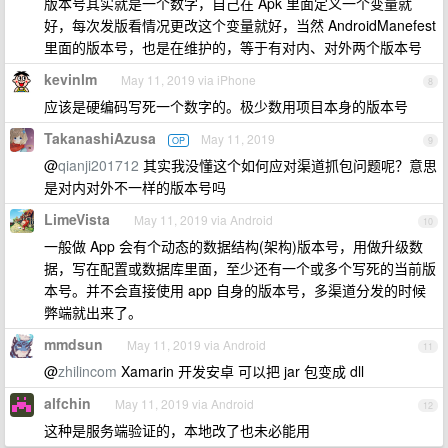
版本号其实就是一个数字，自己在 Apk 里面定义一个变量就
好，每次发版看情况更改这个变量就好，当然 AndroidManefest
里面的版本号，也是在维护的，等于有对内、对外两个版本号
kevinlm
May 11, 2019 via iPhone
8
应该是硬编码写死一个数字的。极少数用项目本身的版本号
TakanashiAzusa
May 11, 2019
OP
9
@
qianji201712
其实我没懂这个如何应对渠道抓包问题呢？意思
是对内对外不一样的版本号吗
LimeVista
May 11, 2019 via Android
10
一般做 App 会有个动态的数据结构(架构)版本号，用做升级数
据，写在配置或数据库里面，至少还有一个或多个写死的当前版
本号。并不会直接使用 app 自身的版本号，多渠道分发的时候
弊端就出来了。
mmdsun
May 11, 2019 via Android
11
@
zhilincom
Xamarin 开发安卓 可以把 jar 包变成 dll
alfchin
May 11, 2019 via Android
12
这种是服务端验证的，本地改了也未必能用