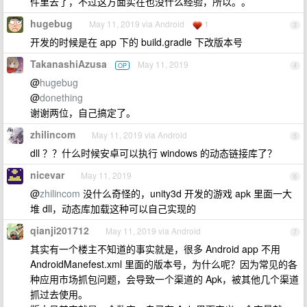
件里去了，不过这方面实在也没什么经验，所以。。
hugebug
May 11, 2019 via Android
1
3
开发的时候是在 app 下的 build.gradle 下改版本号
TakanashiAzusa
May 11, 2019
OP
4
@
hugebug
@
donething
谢谢两位，自己搞定了。
zhilincom
May 11, 2019 via Android
5
dll ？？什么时候安卓可以执行 windows 的动态链接库了？
nicevar
May 11, 2019
6
@
zhilincom
没什么奇怪的，unity3d 开发的游戏 apk 里面一大
堆 dll，动态库加载这种可以自己实现的
qianji201712
May 11, 2019 via Android
7
其实有一个楼主不知道的事实就是，很多 Android app 不用
AndroidManefest.xml 里面的版本号，为什么呢？因为常见的各
种应用市场抓包问题，会导致一个渠道的 Apk，被其他几个渠道
抓过去使用。