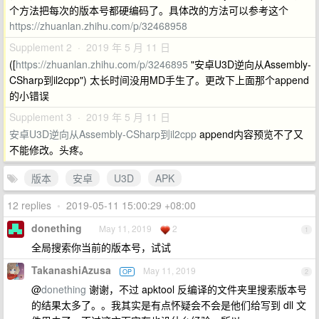
个方法把每次的版本号都硬编码了。具体改的方法可以参考这个
https://zhuanlan.zhihu.com/p/32468958
Supplement 2 · 2019 年 5 月 11 日
([
https://zhuanlan.zhihu.com/p/3246895
"安卓U3D逆向从Assembly-
CSharp到il2cpp") 太长时间没用MD手生了。更改下上面那个append
的小错误
Supplement 3 · 2019 年 5 月 11 日
安卓U3D逆向从Assembly-CSharp到il2cpp
append内容预览不了又
不能修改。头疼。
版本
安卓
U3D
APK
12 replies
•
2019-05-11 15:00:29 +08:00
donething
May 11, 2019
2
1
全局搜索你当前的版本号，试试
TakanashiAzusa
May 11, 2019
OP
2
@
donething
谢谢，不过 apktool 反编译的文件夹里搜索版本号
的结果太多了。。我其实是有点怀疑会不会是他们给写到 dll 文