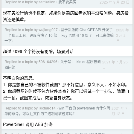
Replied to a topic by samkallon
要不要卖房
2025 年 9 月 23 日
›
现在美股行情也不稳定，如果你是卖房回老家躺平没啥问题。卖房投
资还是慎重。
Replied to a topic by wujiang007
基于新版的 ChatGPT API 开发了
2023 年
›
3 月 2
一个聊天工具，速度有快了 10 倍， key 也耐用 10 倍了，可以来体验
日
一下：
超过 4096 个字符没有剔除，场景对话
Replied to a topic by 596164296
关于禁止 tkinter 程序被截
2021 年 7 月 26
›
日
图问题
不明白你的意思。
1. 你是想自己的不被软件截图？那不好意思，意义不大，不如水印。
2. 你想截图的时候不包含软件本身？你可以尝试一个土办法，隐藏自
己一帧。截图完成后，恢复自身状态。
Replied to a topic by Richard14
win 平台的 powershell 有什么简
2021 年 7
›
月 12 日
单的命令，可以让文件的二进制翻转过来吗？
PowerShell 调用 AES 加密