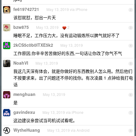
fe619742721
May 13, 2019 via iPhone
2
该怼就怼，怼出一片天
bzw875
May 13, 2019
2
3
睡眠不足，工作压力大，没有运动锻炼所以脾气就好不了
2kCS5c0b0ITXE5k2
May 13, 2019
4
工作原因,你辛辛苦苦做好的东西,一句话让你改了你气不气
NoahVI
May 13, 2019
5
我这几天深有体会，就是你做好的东西教别人怎么用。然后他们
不按要求来，出了问题还不停的找你。有次凌晨 1 点钟给我打电
话
menghuan
May 13, 2019
6
是
gavindexu
May 13, 2019 via iPhone
7
这边建议亲尝试当司机试试看呢。
WytheHuang
May 13, 2019 via Android
8