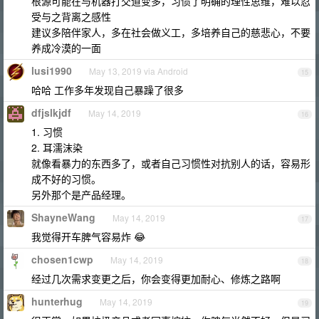
根源可能在与机器打交道变多，习惯了明确的理性思维，难以忍
受与之背离之感性
建议多陪伴家人，多在社会做义工，多培养自己的慈悲心，不要
养成冷漠的一面
lusi1990
May 13, 2019 via Android
15
哈哈 工作多年发现自己暴躁了很多
dfjslkjdf
May 14, 2019
16
1. 习惯
2. 耳濡沫染
就像看暴力的东西多了，或者自己习惯性对抗别人的话，容易形
成不好的习惯。
另外那个是产品经理。
ShayneWang
May 14, 2019
17
我觉得开车脾气容易炸 😂
chosen1cwp
May 14, 2019
18
经过几次需求变更之后，你会变得更加耐心、修炼之路啊
hunterhug
May 14, 2019
19