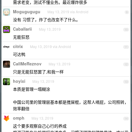
需求老变，测试不懂业务。最近爆炸很多
Mogugugugu
May 13, 2019 via Android
9
没有 习惯了，炸了也改变不了什么。
Caballarii
May 13, 2019
10
无能狂怒
citrix
May 13, 2019 via Android
11
可达鸭
CallMeReznov
May 13, 2019
12
只是无能狂怒罢了,和我一样
hoyixi
May 13, 2019
13
本质是管理一塌糊涂
中国公司里的管理层基本都是搅屎棍，这帮人嗝屁，公司照转，
效率翻倍
omph
May 13, 2019
14
这个要多观察自己心行的养成