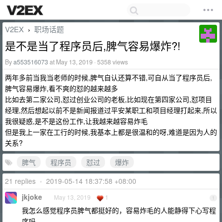
V2EX
职场话题
›
是不是当了程序员后,脾气容易爆炸?!
By
a553516073
at May 13, 2019 · 5358 views
两年多前当我当老师的时候,脾气自认还算不错,可自从当了程序员后,
脾气容易爆炸,看不爽的怼的越来越多
比如去第二家公司,怼过创业公司的老板,比如现在第四家公司,怼项目
经理,然后想起以前不是新闻报道过平安某职工和项目经理打起来,所以
我很疑惑,是不是这份工作,让我越来越容易炸毛
但是我上一家在工行的时候,我基本上都是很温和的呀,难道是因为人的
关系?
脾气
程序员
怼过
爆炸
21 replies
•
2019-05-14 18:37:58 +08:00
jkjoke
May 13, 2019
1
1
我怎么感觉程序员脾气都挺好的，容易炸毛的人能静得下心写程
序吗