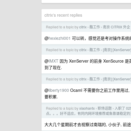
citrix's recent replies
Replied to a topic by
citrix
酷工作
南京 CITRIX 外
›
›
@
hexiezhi001
可以转，感觉还是考对操作系统
Replied to a topic by
citrix
酷工作
[南京] [XenSer
›
›
@
IMXT
因为 XenServer 的前身 XenSou
到了现在.
Replied to a topic by
citrix
酷工作
[南京] [XenSer
›
›
@
liberty1900
Ocaml 不需要你之前工作里用过
要积累.
Replied to a topic by
xiaohantx
职场话题
入职了 0
›
›
点。。。好不适应，有同内网环境推荐咸鱼靠谱稳定的
大大几个星期前才去视察过南瑞的, 小伙子, 前途