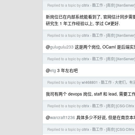
Replied to a topic by
citrix
酷工作
[南京] [XenSer
›
›
新岗位已在内部系统能看到了, 官网估计同步需要一
研究生 1 年工作经验以上, 学过 C#更好.
Replied to a topic by
citrix
酷工作
[南京] [XenSer
›
›
@
gulugulu233
这是两个岗位, OCaml 是后端实现 
Replied to a topic by
citrix
酷工作
[南京] [XenSer
›
›
@
etg
3 年左右吧
Replied to a topic by
wl468801
酷工作
大佬们，有
›
›
我司有两个 devops 岗位, staff 和 lead
Replied to a topic by
citrix
酷工作
[南京] [CSG Citr
›
›
@
warcraft1236
具体多少不好说, 但是在南京本
Replied to a topic by
citrix
酷工作
[南京] [CSG Citr
›
›