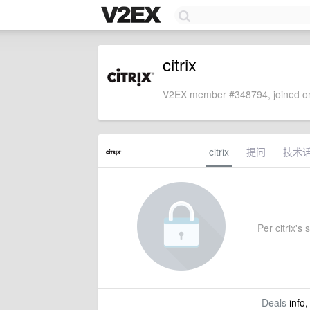
citrix
V2EX member #348794, joined on
citrix
提问
技术
Per citrix's 
Deals
info,