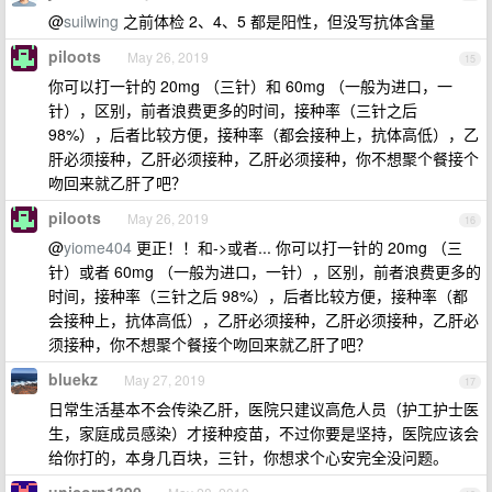
@
suilwing
之前体检 2、4、5 都是阳性，但没写抗体含量
piloots
May 26, 2019
15
你可以打一针的 20mg （三针）和 60mg （一般为进口，一
针），区别，前者浪费更多的时间，接种率（三针之后
98%），后者比较方便，接种率（都会接种上，抗体高低），乙
肝必须接种，乙肝必须接种，乙肝必须接种，你不想聚个餐接个
吻回来就乙肝了吧？
piloots
May 26, 2019
16
@
yiome404
更正！！和->或者... 你可以打一针的 20mg （三
针）或者 60mg （一般为进口，一针），区别，前者浪费更多的
时间，接种率（三针之后 98%），后者比较方便，接种率（都
会接种上，抗体高低），乙肝必须接种，乙肝必须接种，乙肝必
须接种，你不想聚个餐接个吻回来就乙肝了吧？
bluekz
May 27, 2019
17
日常生活基本不会传染乙肝，医院只建议高危人员（护工护士医
生，家庭成员感染）才接种疫苗，不过你要是坚持，医院应该会
给你打的，本身几百块，三针，你想求个心安完全没问题。