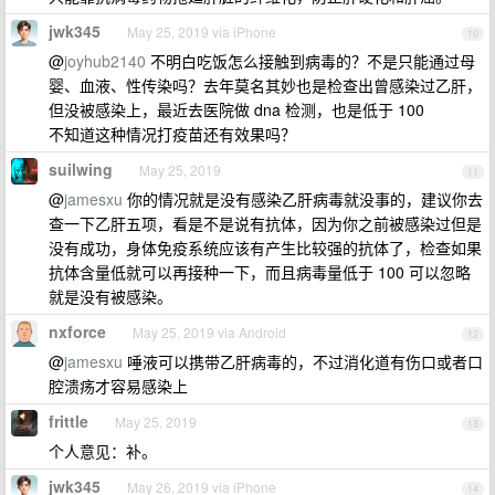
jwk345
May 25, 2019 via iPhone
10
@
joyhub2140
不明白吃饭怎么接触到病毒的？不是只能通过母
婴、血液、性传染吗？去年莫名其妙也是检查出曾感染过乙肝，
但没被感染上，最近去医院做 dna 检测，也是低于 100
不知道这种情况打疫苗还有效果吗？
suilwing
May 25, 2019
11
@
jamesxu
你的情况就是没有感染乙肝病毒就没事的，建议你去
查一下乙肝五项，看是不是说有抗体，因为你之前被感染过但是
没有成功，身体免疫系统应该有产生比较强的抗体了，检查如果
抗体含量低就可以再接种一下，而且病毒量低于 100 可以忽略
就是没有被感染。
nxforce
May 25, 2019 via Android
12
@
jamesxu
唾液可以携带乙肝病毒的，不过消化道有伤口或者口
腔溃疡才容易感染上
frittle
May 25, 2019
13
个人意见：补。
jwk345
May 26, 2019 via iPhone
14