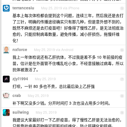
terrancesiu
May 25, 2019 via iPhone
5
基本上每次体检都会提到这个问题，连续三年，然后我还是去打
了三针，明确的传播途径确实只有那几种，但是意外想不到的，
既然不麻烦还是去打疫苗吧！好像得了慢性乙肝，是无法彻底治
愈的，只能控制病毒数量，避免传播，减小肝损伤，拖慢纤维
化！
nxforce
May 25, 2019 via Android
6
我上一年体检说还有乙肝抗体，不过我是差不多 10 年前接的疫
苗，估计是在外面管不住嘴乱吃小食，不经意接触过病毒，所以
抗体被激活了。
zjyl1994
May 25, 2019
7
打呗，一针 80 多也不贵，总比最后染上乙肝强
crab
May 25, 2019
8
补下啊又没多少钱。分开时间打 3 次也没占用多少时间。
suilwing
May 25, 2019
9
我建议大家最好打一下乙肝疫苗，得了慢性乙肝是无法治愈的，
只能靠抗病毒药物拖延肝脏的纤维化，防止肝硬化和肝癌。