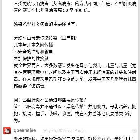
人类免疫缺陷病毒（艾滋病毒）的方式相同。但是，乙型肝炎病
毒的感染性比艾滋病毒高 50 至 100 倍。
感染乙型肝炎病毒的主要途径有：
分娩时由母亲传染给婴（围产期）
儿童与儿童之间传播
不安全的注射和输血
未加保护的性接触
就全世界而言，大多数感染发生在母亲与婴儿、儿童与儿童（尤
其在家庭环境中）之间以及由于再次使用未经消毒的针头和注射
器。在大规模采用乙型肝炎疫苗之前，发展中国家几乎所有儿童
都感染了该病毒。
问：乙型肝炎不会通过哪些渠道传播？
答：乙肝病毒并不通过以下渠道传播：共用餐具，母乳喂养，拥
抱，接吻，握手，咳嗽，喷嚏，或在公共游泳池玩耍或类似行
为。
qbeenslee
May 25, 2019 via iPhone
4
外出吃饭多，如果碰巧你又口腔溃疡，就说不好了。最好打上！