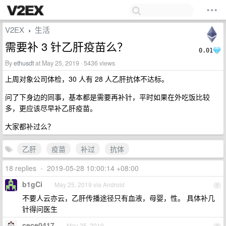
V2EX
生活
›
需要补 3 针乙肝疫苗么？
0.01
By
ethusdt
at May 25, 2019 · 5436 views
上周对象公司体检，30 人有 28 人乙肝抗体不达标。
问了下身边的同事，基本都是需要再补针，平时如果在外吃饭比较
多，更应该尽早补乙肝疫苗。
大家都补过么？
乙肝
疫苗
补过
抗体
18 replies
•
2019-05-28 10:00:14 +08:00
b1gCi
May 25, 2019 via Android
1
不要人云亦云，乙肝传播途径只有血液，母婴，性。 具体补几
针得问医生
cece0417
May 25, 2019