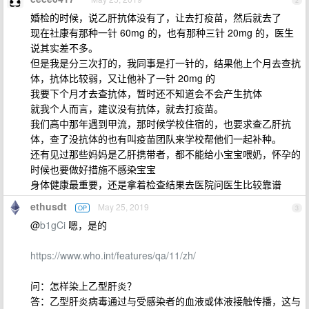
2
婚检的时候，说乙肝抗体没有了，让去打疫苗，然后就去了
现在社康有那种一针 60mg 的，也有那种三针 20mg 的，医生
说其实差不多。
但是我是分三次打的，我同事是打一针的，结果他上个月去查抗
体，抗体比较弱，又让他补了一针 20mg 的
我要下个月才去查抗体，暂时还不知道会不会产生抗体
就我个人而言，建议没有抗体，就去打疫苗。
我们高中那年遇到甲流，那时候学校住宿的，也要求查乙肝抗
体，查了没抗体的也有叫疫苗团队来学校帮他们一起补种。
还有见过那些妈妈是乙肝携带者，都不能给小宝宝喂奶，怀孕的
时候也要做好措施不感染宝宝
身体健康最重要，还是拿着检查结果去医院问医生比较靠谱
ethusdt
May 25, 2019
OP
3
@
b1gCi
嗯，是的
https://www.who.int/features/qa/11/zh/
问：怎样染上乙型肝炎？
答：乙型肝炎病毒通过与受感染者的血液或体液接触传播，这与