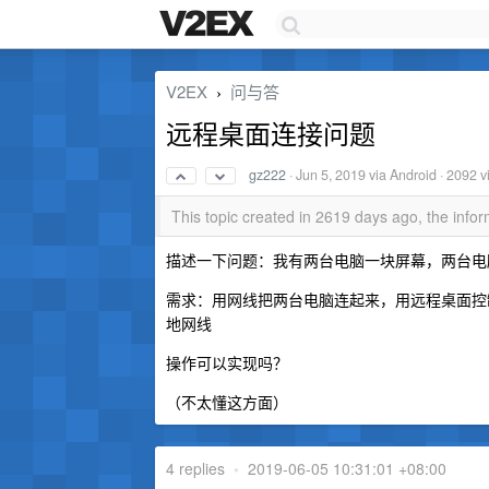
V2EX
问与答
›
远程桌面连接问题
gz222
·
Jun 5, 2019
via Android · 2092 
This topic created in 2619 days ago, the inf
描述一下问题：我有两台电脑一块屏幕，两台电脑目前
需求：用网线把两台电脑连起来，用远程桌面控制
地网线
操作可以实现吗？
（不太懂这方面）
4 replies
•
2019-06-05 10:31:01 +08:00