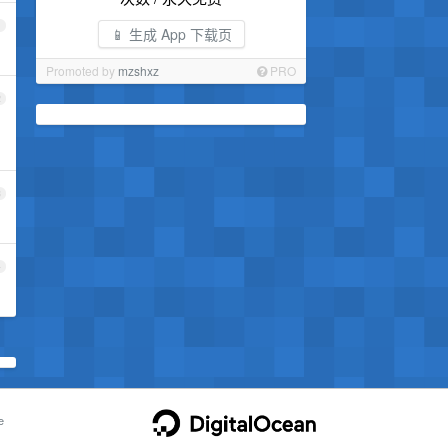
1
📱 生成 App 下载页
Promoted by
mzshxz
PRO
2
3
4
e