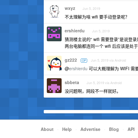
wxyz
Jun 5, 2019
不太理解为啥 wifi 要手动登录呢？
ershierdu
Jun 5, 2019
猜测楼主说的“ wifi 需要登录”是说
两台电脑都连同一个 wifi 后应该
gz222
Jun 5, 2019 via Android
OP
@
ershierdu
可以大概理解为 WIFI 
sbbeta
Jun 5, 2019 via Android
没问题啊，网段不一样就好。
About
·
Help
·
Advertise
·
Blog
·
API