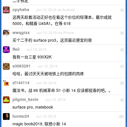
二手预定
cpyhaha
Jun 10, 2019 via Android
4
这两天趁着活动正好也在看这个价位的轻薄本，戴尔成就
5000，和精盾 U45A1。在等 618
wwqgtxx
Jun 10, 2019 via iPhone
5
买个二手的 surface pro3，这货最近便宜的很
ffeii
Jun 10, 2019
6
我有一台三星 930X2K
a3063291
Jun 10, 2019
7
哈哈，最讨厌天天被地铁上的包蹭的肉疼
zf144114
Jun 10, 2019
8
魔法书，战 66 机械革命 S1 小新 14 应该都挺香的吧。。
pilgrim_kevin
Jun 10, 2019
9
surface pro, matebook
luomu24
Jun 10, 2019
10
magic book2019, 联想小新 14