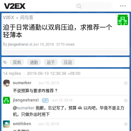
V2EX
问与答
›
迫于日常通勤以双肩压迫，求推荐一个
轻薄本
By
jiangeshanxi
at Jun 10, 2019 · 3170 views
双肩
通勤
迫于
压迫
14 replies
•
2019-06-10 12:36:36 +08:00
sumarker
Jun 10, 2019
1
不说预算与要求咋推荐 ?
jiangeshanxi
Jun 10, 2019
OP
2
@
sumarker
抱歉，忘记写了，预算 4k 以内吧，毕竟不是主力
机，只做外出时用下
smithken
Jun 10, 2019
3