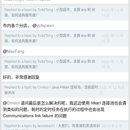
Replied to a topic by ToddTong
小型超市，支撑 erp 和 收
2020 年 12 月
›
10 日
银，如何选购服务器？
市内各个分店， @
ypfepwxn
Replied to a topic by ToddTong
小型超市，支撑 erp 和 收
2020 年 12 月
›
10 日
银，如何选购服务器？
@
MaxFang
Replied to a topic by ToddTong
小型超市，支撑 erp 和 收
2020 年 12 月
›
10 日
银，如何选购服务器？
好的，非常感谢回复
Replied to a topic by Cinleoi
Java Hikari 连接池，连接超时
2020 年 12 月 9
›
日
被关闭
@
Cinleoi
请问最后是怎么解决的呢，我这边使用 hikari 连接池也会遇
到类似的问题，耗时的定时任务在执行的过程中也会出现
Communications link failure 的问题
Replied to a topic by lancelee01
大佬们，有靠谱的英语培训
2019 年 9 月
›