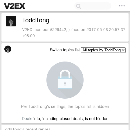
ToddTong
V2EX member #229442, joined on 2017-05-06 20:57:37
+08:00
Switch topics list
Per ToddTong's settings, the topics list is hidden
Deals
info, including closed deals, is not hidden
ToddTong's recent replies