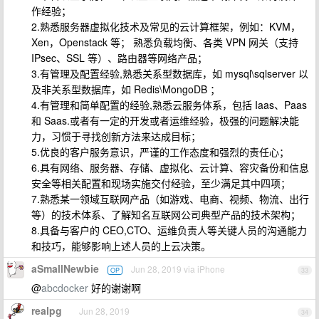
作经验；
2.熟悉服务器虚拟化技术及常见的云计算框架，例如：KVM，
Xen，Openstack 等； 熟悉负载均衡、各类 VPN 网关（支持
IPsec、SSL 等）、路由器等网络产品；
3.有管理及配置经验,熟悉关系型数据库，如 mysql\sqlserver 以
及非关系型数据库，如 Redis\MongoDB ；
4.有管理和简单配置的经验,熟悉云服务体系，包括 Iaas、Paas
和 Saas.或者有一定的开发或者运维经验，极强的问题解决能
力，习惯于寻找创新方法来达成目标；
5.优良的客户服务意识，严谨的工作态度和强烈的责任心；
6.具有网络、服务器、存储、虚拟化、云计算、容灾备份和信息
安全等相关配置和现场实施交付经验，至少满足其中四项；
7.熟悉某一领域互联网产品（如游戏、电商、视频、物流、出行
等）的技术体系、了解知名互联网公司典型产品的技术架构；
8.具备与客户的 CEO,CTO、运维负责人等关键人员的沟通能力
和技巧，能够影响上述人员的上云决策。
aSmallNewbie
Jun 28, 2019 via iPhone
OP
33
@
abcdocker
好的谢谢啊
realpg
Jun 28, 2019
34