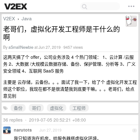
V2EX
Java
›
老哥们，虚拟化开发工程师是干什么的
啊
By
aSmallNewbie
at Jun 27, 2019 · 9457 views
这两天搞了个 offer，公司业务涉及 4 个热门领域： 1、云计算 /云服
务 2、大数据 /大规模云数据存储、备份、保护管理、分析等 3、广义
安全领域 4、互联网 SaaS 服务
主要是 云存储，云备份。。。面试了我一下，给了个 虚拟化开发工程
师这个职位，我现在都不是很清楚我到底要干嘛。。。老哥们，给点
意见别
备份
哥们
虚拟化
工程师
36 replies
•
2019-07-05 20:52:21 +08:00
narutots
Jun 27, 2019
1
我只知道泡在机房，给服务器搭虚拟化环境。