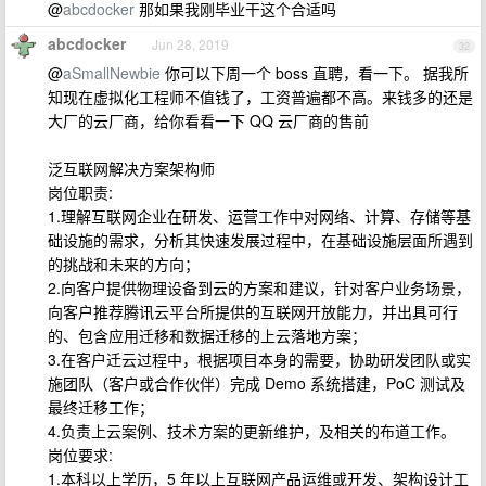
@
abcdocker
那如果我刚毕业干这个合适吗
abcdocker
Jun 28, 2019
32
@
aSmallNewbie
你可以下周一个 boss 直聘，看一下。 据我所
知现在虚拟化工程师不值钱了，工资普遍都不高。来钱多的还是
大厂的云厂商，给你看看一下 QQ 云厂商的售前
泛互联网解决方案架构师
岗位职责:
1.理解互联网企业在研发、运营工作中对网络、计算、存储等基
础设施的需求，分析其快速发展过程中，在基础设施层面所遇到
的挑战和未来的方向；
2.向客户提供物理设备到云的方案和建议，针对客户业务场景，
向客户推荐腾讯云平台所提供的互联网开放能力，并出具可行
的、包含应用迁移和数据迁移的上云落地方案；
3.在客户迁云过程中，根据项目本身的需要，协助研发团队或实
施团队（客户或合作伙伴）完成 Demo 系统搭建，PoC 测试及
最终迁移工作；
4.负责上云案例、技术方案的更新维护，及相关的布道工作。
岗位要求:
1.本科以上学历，5 年以上互联网产品运维或开发、架构设计工