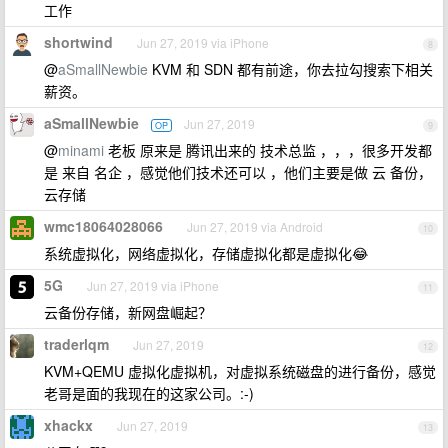
工作
shortwind
Jun 27, 2019 via iPhone
8
@
aSmallNewbie
KVM 和 SDN 都有前途，你去拉勾搜索下相关
薪资。
aSmallNewbie
Jun 27, 2019
OP
9
@
minami
老板 原来是 腾讯出来的 技术总监 ，，，很多开发都
是 来自 名企 ，感觉他们技术还可以 ，他们主要是做 云 备份，
云存储
wmc18064028066
Jun 27, 2019 via Android
10
系统虚拟化，网络虚拟化，存储虚拟化都是虚拟化😂
5G
Jun 27, 2019 via iPhone
11
云备份存储，新网盘崛起？
traderlqm
Jun 27, 2019
12
KVM+QEMU 虚拟化虚拟机，对虚拟系统磁盘的进行备份，感觉
老哥是面的我现在的这家公司。:-)
xhackx
Jun 27, 2019
13