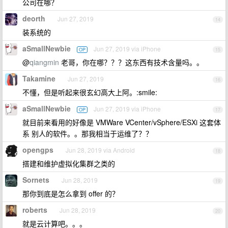
公司在哪？
deorth
Jun 27, 2019
14
装系统的
aSmallNewbie
Jun 27, 2019 via iPhone
OP
15
@
qiangmin
老哥，你在哪？？？这东西有技术含量吗。。
Takamine
Jun 27, 2019
16
不懂，但是听起来很玄幻高大上阿。:smile:
aSmallNewbie
Jun 27, 2019 via iPhone
OP
17
就目前来看用的好像是 VMWare VCenter/vSphere/ESXi 这套体
系 别人的软件。。那我相当于运维了？？
opengps
Jun 28, 2019 via Android
18
搭建和维护虚拟化集群之类的
Sornets
Jun 28, 2019
19
那你到底是怎么拿到 offer 的？
roberts
Jun 28, 2019
20
就是云计算吧。。。