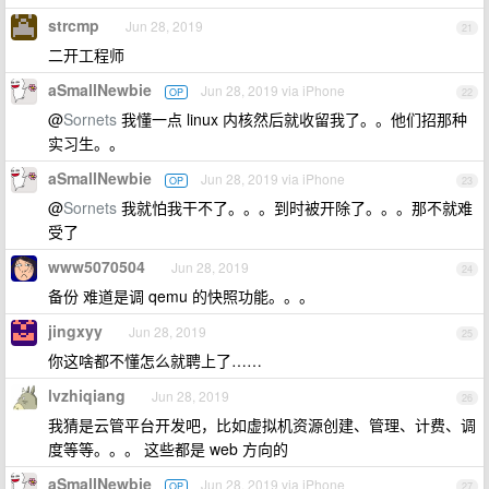
strcmp
Jun 28, 2019
21
二开工程师
aSmallNewbie
Jun 28, 2019 via iPhone
OP
22
@
Sornets
我懂一点 linux 内核然后就收留我了。。他们招那种
实习生。。
aSmallNewbie
Jun 28, 2019 via iPhone
OP
23
@
Sornets
我就怕我干不了。。。到时被开除了。。。那不就难
受了
www5070504
Jun 28, 2019
24
备份 难道是调 qemu 的快照功能。。。
jingxyy
Jun 28, 2019
25
你这啥都不懂怎么就聘上了……
lvzhiqiang
Jun 28, 2019
26
我猜是云管平台开发吧，比如虚拟机资源创建、管理、计费、调
度等等。。。 这些都是 web 方向的
aSmallNewbie
Jun 28, 2019 via iPhone
OP
27