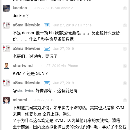
kaedea
Jun 27, 2019 via Android
2
docker ？
aSmallNewbie
Jun 27, 2019 via iPhone
OP
3
不是 docker 他一顿 bb 我都是懵逼的。。。反正说什么云备
份。。。什么几秒钟恢复备份数据
aSmallNewbie
Jun 27, 2019
OP
4
老哥们，说说啥，要沉了
shortwind
Jun 27, 2019 via iPhone
5
KVM ？还是 SDN ？
aSmallNewbie
Jun 27, 2019
OP
6
@
shortwind
好像都有 ，这有前途吗
minami
Jun 27, 2019
7
不知道贵司实力如何，如果实力不济的话，其实也只是拿 KVM
来用，修复 bug 全靠上游，狗头
至于为什么这么笃定是 KVM，因为其他几家的要钱鸭，滑稽
至于前途，国内靠虚拟化搞业务的公司多如牛毛，学好了不愁找