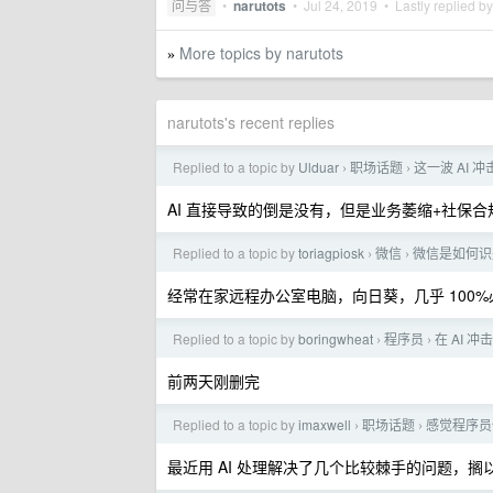
问与答
•
narutots
•
Jul 24, 2019
• Lastly replied b
More topics by narutots
»
narutots's recent replies
Replied to a topic by
Ulduar
职场话题
这一波 AI 
›
›
AI 直接导致的倒是没有，但是业务萎缩+社保
Replied to a topic by
toriagpiosk
微信
微信是如何识
›
›
经常在家远程办公室电脑，向日葵，几乎 100%
Replied to a topic by
boringwheat
程序员
在 AI 
›
›
前两天刚删完
Replied to a topic by
imaxwell
职场话题
感觉程序员使
›
›
最近用 AI 处理解决了几个比较棘手的问题，