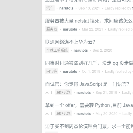
汽车
•
narutots
•
Sep 13, 2021
• Lastly replied by
服务器被大量 netstat 搞死，求问应该
服务器
•
narutots
•
Mar 22, 2021
• Lastly replied 
联通网络连不上华为云？
全球工单系统
•
narutots
•
Sep 2, 2020
同事财付通被盗刷好几千，没走 qq 没
问与答
•
narutots
•
Oct 1, 2019
• Lastly replied by
面试官：你觉得 JavaScript 是一门语言？
1
职场话题
•
narutots
•
Sep 21, 2019
• Lastly 
拿到一个 offer，需要转 Python ,目前 
1
职场话题
•
narutots
•
May 20, 2020
• Lastly 
迫于买不到周杰伦演唱会门票，求一个能