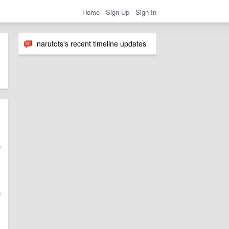
Home
Sign Up
Sign In
narutots's recent timeline updates