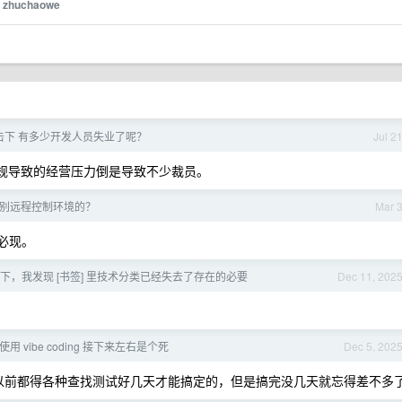
y
zhuchaowe
冲击下 有多少开发人员失业了呢？
Jul 2
合规导致的经营压力倒是导致不少裁员。
别远程控制环境的？
Mar 
必现。
冲击下，我发现 [书签] 里技术分类已经失去了存在的必要
Dec 11, 202
用 vibe coding 接下来左右是个死
Dec 5, 202
搁以前都得各种查找测试好几天才能搞定的，但是搞完没几天就忘得差不多