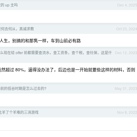
 up 主吗
Dec 4, 202
涯何去何从，真诚求教
Oct 23, 202
人生，别搞的和那隽一样，车到山前必有路
么现在给 offer 前都需要查流水，查工资条，查个税，查社保，这是什
Dec 12, 202
率竟然超过 80%，逼得没办法了，后边也是一开始就要些这样的材料，否则
业之前的低谷时期是怎么过去的?
May 31, 202
比羊了个羊难的三消游戏
Nov 8, 202