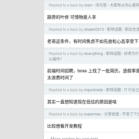
Replied to a topic by
vverr
问与答
大家有从内心喜欢的
›
›
路旁的叶修 可惜物是人非
Replied to a topic by
shawn0313
职场话题
职业生
›
›
老哥这条件，有时间焦虑不如先放松心态享受下
Replied to a topic by
doanything
职场话题
好奇为什
›
›
么操作？
前端时间招聘，boss 上找了一批简历，造假
太浪费时间了
Replied to a topic by
importmeta
职场话题
IT 行
›
›
其实一直想知道现在低估的原因是啥
Replied to a topic by
supermao
分享创造
开发了个
›
›
比较想看开发教程
More replies by narutots