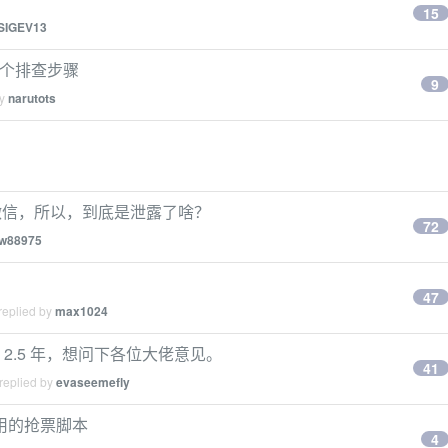
15
SIGEV13
怎么个排查步骤
9
by
narutots
走微信，所以，到底是泄露了啥？
72
w88975
47
replied by
max1024
Java 2.5 年，想问下各位大佬意见。
41
replied by
evaseemefly
用的抢票脚本
4