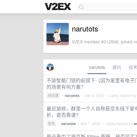
narutots
V2EX member #312506, joined on
narutots
提问
技
不装智能门锁的前提下（因为家里有电子
的场景有何方案？
问与答
•
narutots
•
Mar 8, 2022
• Lastly replied b
最近装修，群里一个人自称是京东线下家电
折，是否靠谱？
京东
•
narutots
•
Mar 7, 2022
• Lastly replied by
w
最近看中了福克斯 Stline 两箱，是否可买