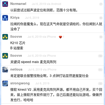
Normanwl
Jul 6, 2019 via Android
7
以前尝试过超声波定位和测距，范围十分有限。
Kiriya
Jul 6, 2019
8
拉闸的你是魔鬼么，现在这天气命就是空调给的，你拉闸别人就
没命了
lloovve
Jul 6, 2019 via iPhone
1
9
K210 芯片
B 站搜索
lloovve
Jul 6, 2019 via iPhone
10
关键词 sipeed maix 麦克风阵列
netlous
Jul 6, 2019 via iPhone
11
肯定是联合报警找物业啊，3 点钟打钻显然是报复社会
strongwong
Jul 6, 2019
12
微软 kinect V2 ,采用麦克风阵列声源。都不用自己开发，买个回
来，装上微软开发软件就行了。自己后面还能玩玩游戏，做做开
发也行，哈哈哈