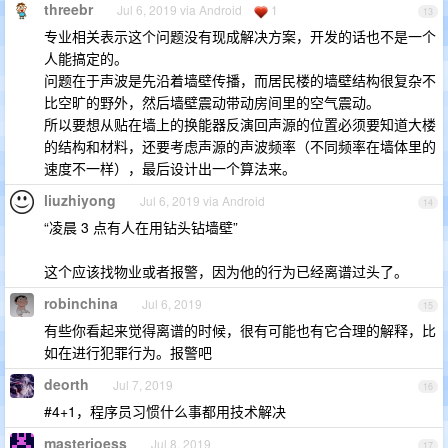
threebr
Jul 6, 2019 via Android
1
13
专业相关表示这个问题没有现成解决方案，开发的话也不是一个
人能搞定的。
问题在于声波是先沿着墙壁传播，而居民楼的墙壁结构很复杂不
比空旷的野外，然后墙壁震动带动房间里的空气震动。
所以要想从贴在墙上的换能器反演回声源的位置必须要知道大楼
的结构和材料，还要考虑声源的声波频率（不同频率在墙体里的
速度不一样），最后设计出一个算法来。
liuzhiyong
Jul 6, 2019 via Android
14
“凌晨 3 点有人在用钻头钻墙壁”
这个应该找物业或者报警，因为他的行为已经离谱过头了。
robinchina
Jul 6, 2019
15
有些你看起来觉得离谱的时候，很有可能也有它合理的解释，比
如在进行犯罪行为。报警吧
deorth
Jul 7, 2019
16
#4+1，程序员习惯什么事都用技术解决
masterjoess
Jul 8, 2019
17