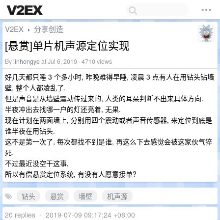
V2EX
分享创造
›
[悬赏]单片机声源定位实现
By
linhongye
at Jul 6, 2019 · 4710 views
好几天都只睡 3 个多小时, 昨晚难得早睡, 凌晨 3 点有人在用钻头钻墙
壁, 整个人都凌乱了.
但是声音是从墙壁震动传过来的, 人类的耳朵判断不出来具体方向.
半夜冲出去找哪一户的灯还亮着, 无果.
现在计划在两面墙上, 分别用四个震动或者声音传感器, 来定位到底是
谁半夜在用钻头.
这不是第一次了, 每次都找不到是谁, 再这么下去感觉会被这家伙气猝
死.
不过最近没空干这事,
所以有偿悬赏定位系统, 有没有人愿意接单?
钻头
悬赏
墙壁
机声源
20 replies
•
2019-07-09 09:17:24 +08:00