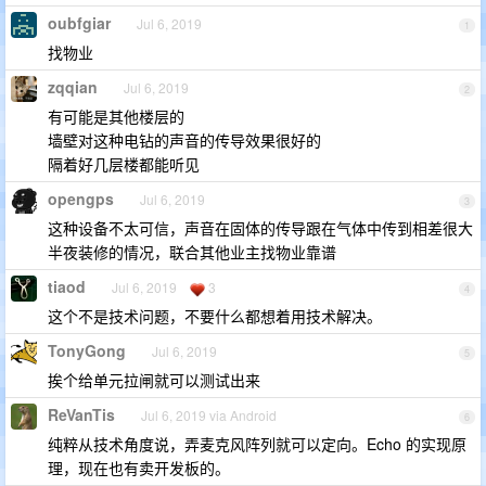
oubfgiar
Jul 6, 2019
1
找物业
zqqian
Jul 6, 2019
2
有可能是其他楼层的
墙壁对这种电钻的声音的传导效果很好的
隔着好几层楼都能听见
opengps
Jul 6, 2019
3
这种设备不太可信，声音在固体的传导跟在气体中传到相差很大
半夜装修的情况，联合其他业主找物业靠谱
tiaod
Jul 6, 2019
3
4
这个不是技术问题，不要什么都想着用技术解决。
TonyGong
Jul 6, 2019
5
挨个给单元拉闸就可以测试出来
ReVanTis
Jul 6, 2019 via Android
6
纯粹从技术角度说，弄麦克风阵列就可以定向。Echo 的实现原
理，现在也有卖开发板的。