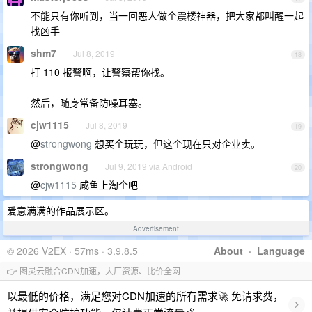
不能只有你听到，当一回恶人做个震楼神器，把大家都叫醒一起
找凶手
shm7
Jul 8, 2019
18
打 110 报警啊，让警察帮你找。
然后，随身常备防噪耳塞。
cjw1115
Jul 8, 2019
19
@
strongwong
想买个玩玩，但这个现在只对企业卖。
strongwong
Jul 9, 2019 via Android
20
@
cjw1115
咸鱼上淘个吧
爱意满满的作品展示区。
Advertisement
© 2026 V2EX · 57ms · 3.9.8.5
About
·
Language
👉 图灵云融合CDN加速，大厂资源、比价全网
以最低的价格，满足您对CDN加速的所有需求🚀 免请求费，
›