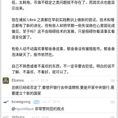
低，太耗电，币值不稳定之类问题就不存在了，而其优点也能显
示出来。
现在诸如 Libra 之类都在早前实践教训上做新的尝试，技术和理
念都有了新的进化，但有些人却把早期一些失误烙在心里固化成
偏见，至于吗？这不会阻碍技术的发展，只是阻碍你看清事实看
清变化罢了。
有些人动不动喜欢拿郁金香说事，郁金香没有摧毁股市。郁金香
泡沫破灭了，股市依然在。
自己不熟悉或者不喜欢的东西，不一定非要去贬低，明白的说不
了解、不喜欢、不看好，就可以了。
Ebates
Jul 17, 2019
36
总统已经给否定了,要想开银行去申请牌照,要是开家中央银行,需
要建立个新的国家
bcwagong
Jul 17, 2019
OP
37
@
nguoidiqua
非常赞同您的观点
zhfsxtx
Jul 17, 2019
38