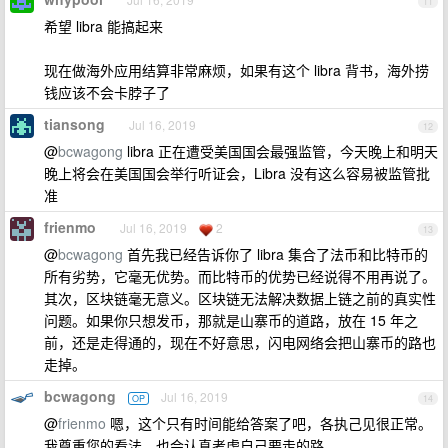
11
希望 libra 能搞起来
现在做海外应用结算非常麻烦，如果有这个 libra 背书，海外捞
钱应该不会卡脖子了
tiansong
Jul 16, 2019
12
@
bcwagong
libra 正在遭受美国国会最强监管，今天晚上和明天
晚上将会在美国国会举行听证会，Libra 没有这么容易被监管批
准
frienmo
Jul 16, 2019
2
13
@
bcwagong
首先我已经告诉你了 libra 集合了法币和比特币的
所有劣势，它毫无优势。而比特币的优势已经说得不用再说了。
其次，区块链毫无意义。区块链无法解决数据上链之前的真实性
问题。如果你只想发币，那就是山寨币的道路，放在 15 年之
前，还是走得通的，现在不好意思，闪电网络会把山寨币的路也
走掉。
bcwagong
Jul 16, 2019
OP
14
@
frienmo
嗯，这个只有时间能给答案了吧，各执己见很正常。
我尊重您的看法，也会认真考虑自己要走的路。