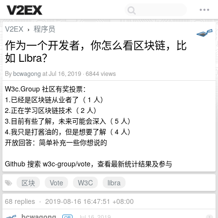
V2EX
程序员
›
作为一个开发者，你怎么看区块链，比
如 Libra？
By
bcwagong
at Jul 16, 2019 · 6844 views
W3c.Group 社区有奖投票：
1.已经是区块链从业者了（ 1 人）
2.正在学习区块链技术（ 2 人）
3.目前有些了解，未来可能会深入（ 5 人）
4.我只是打酱油的，但是想要了解（ 4 人）
开放回答：简单补充一些你想说的
Github 搜索 w3c-group/vote，查看最新统计结果及参与
区块
Vote
W3C
libra
68 replies
•
2019-08-16 16:47:51 +08:00
bcwagong
Jul 16, 2019
OP
1