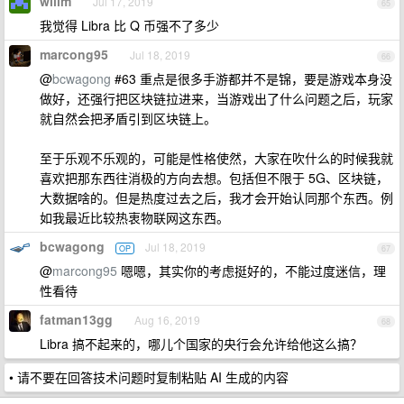
willm
Jul 17, 2019
65
我觉得 Libra 比 Q 币强不了多少
marcong95
Jul 18, 2019
66
@
bcwagong
#63 重点是很多手游都并不是锦，要是游戏本身没
做好，还强行把区块链拉进来，当游戏出了什么问题之后，玩家
就自然会把矛盾引到区块链上。
至于乐观不乐观的，可能是性格使然，大家在吹什么的时候我就
喜欢把那东西往消极的方向去想。包括但不限于 5G、区块链，
大数据啥的。但是热度过去之后，我才会开始认同那个东西。例
如我最近比较热衷物联网这东西。
bcwagong
Jul 18, 2019
OP
67
@
marcong95
嗯嗯，其实你的考虑挺好的，不能过度迷信，理
性看待
fatman13gg
Aug 16, 2019
68
Libra 搞不起来的，哪儿个国家的央行会允许给他这么搞？
• 请不要在回答技术问题时复制粘贴 AI 生成的内容