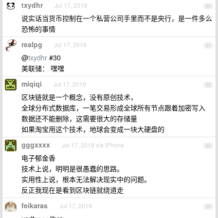
txydhr
Jul 17, 2019
30
说实话当货币控制在一个私营公司手里而不是央行，是一件多么
恐怖的事情
realpg
Jul 17, 2019
31
@
txydhr
#30
美联储： 嘿嘿
miqiqi
Jul 17, 2019
32
区块链就是一个概念，没有原创技术，
全球分布式数据库，一笔交易形成全球所有节点跟着加密写入
数据还不能删除，这需要很大的存储量
如果淘宝用这个技术，地球会变成一块大硬盘的
gggxxxx
Jul 17, 2019 via iPhone
33
电子郁金香
技术上说，明明是很愚蠢的思路。
实用性上说，根本无法解决现实中的问题。
反正我现在是看到区块链就绕道走
feikaras
Jul 17, 2019
34