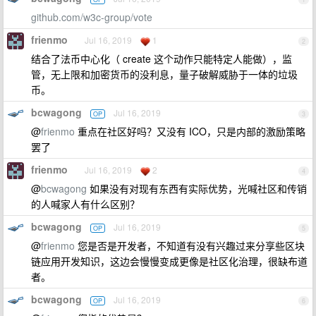
github.com/w3c-group/vote
frienmo
Jul 16, 2019
1
2
结合了法币中心化（ create 这个动作只能特定人能做），监
管，无上限和加密货币的没利息，量子破解威胁于一体的垃圾
币。
bcwagong
Jul 16, 2019
OP
3
@
frienmo
重点在社区好吗？又没有 ICO，只是内部的激励策略
罢了
frienmo
Jul 16, 2019
2
4
@
bcwagong
如果没有对现有东西有实际优势，光喊社区和传销
的人喊家人有什么区别？
bcwagong
Jul 16, 2019
OP
5
@
frienmo
您是否是开发者，不知道有没有兴趣过来分享些区块
链应用开发知识，这边会慢慢变成更像是社区化治理，很缺布道
者。
bcwagong
Jul 16, 2019
OP
6