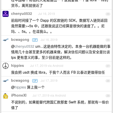
货币，离死就很近了
chenyu0532
Jul 16, 2019
25
前段时间接了一个 Dapp 的区款链的 SDK，数据写入链到返回
竟然需要>=5s 中，还跟我说这已经算是很快的速度了。。尼
玛、、5s。。在逗我么。。
bcwagong
Jul 16, 2019
OP
26
@
chenyu0532
um...这是由特性决定的，本身一台机器能做的事
情用几十台甚至更多的机器来做，解决信任问题以及安全是比谈
tps 更有意义的事，至少目前是这样的。
hippies
Jul 17, 2019 via Android
27
我会把 usdt 换成 libra，于我个人而言 FB 比泰达更值得信任
bcwagong
Jul 17, 2019
OP
28
@
hippies
算上我一个
iPhoneXI
Jul 17, 2019 via Android
29
不说别的，如果能替代跨国汇款那套 Swift 系统，那就有一些价
值了