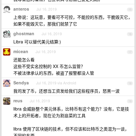
anteros
Jul 16, 2019
15
上帝说：这玩意，要看可不可控，不能控的东西，干脆毁灭它，
如果不能毁灭它，那我们就禁了它
ghostman
Jul 16, 2019
16
Libra 可以替代美元结算:)
micean
Jul 16, 2019
17
还能怎么看
这些不受实名控制的 XX 币怎么监管？
不被法律承认的东西，被盗了报警都没人管
Sendya
Jul 16, 2019 via Android
18
我司发了币，还想当工资发给我们这些程序员，怒黑一波
reus
Jul 16, 2019
19
libra 会威胁整个美元体系，比特币有这个能力？没有，它是技
术上的开拓者，现在沦为割韭菜的工具
libra 使用了区块链的技术，但不应该和比特币之类混为一谈，
不同的东西