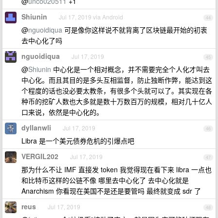
@
unco020511
+1
Shiunin
Jul 17, 2019 via Android
44
@
nguoidiqua
可是像你这样说不就背离了区块链最开始的初衷
去中心化了吗
nguoidiqua
Jul 17, 2019
45
@
Shiunin
中心化是一个相对概念，并不需要完全个人化才叫去
中心化。而且其目的是多头互相监督，防止独断作弊，能达到这
个程度的话也没必要太教条，有很多个头就可以了。其实现在各
种币的挖矿人数也大多就是数十万数百万的规模，相对几十亿人
口来说，依然是中心化的。
dyllanwli
Jul 17, 2019
46
Libra 是一个美元债券危机的引爆点吧
VERGIL202
Jul 17, 2019
47
那为什么不让 IMF 直接发 token 我觉得现在看下来 libra 一点也
和比特币这样的公链不像 哪里去中心化了 去中心化就是
Anarchism 你看现在美国不是还是要管吗 最终就变成 sdr 了
reus
Jul 17, 2019
48