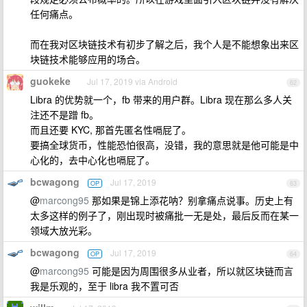
任何痛点。
而在我对区块链技术有初步了解之后，我个人是不能想象出来区
块链技术能够应用的场合。
guokeke
Jul 17, 2019 via Android
62
Libra 的优势就一个，fb 带来的用户群。Libra 现在那么多人关
注还不是蹭 fb。
而且还要 KYC, 那首先匿名性嗝屁了。
要搞全球货币，性能恐怕很高，没错，我的意思就是他可能是中
心化的，去中心化也嗝屁了。
bcwagong
Jul 17, 2019
OP
63
@
marcong95
那如果是锦上添花呐？别拿痛点说事。历史上有
太多这样的例子了，刚出现时被痛批一无是处，最后反而在某一
领域大放光彩。
bcwagong
Jul 17, 2019
OP
64
@
marcong95
可能是因为周围很多从业者，所以就区块链而言
我是乐观的，至于 libra 我不置可否