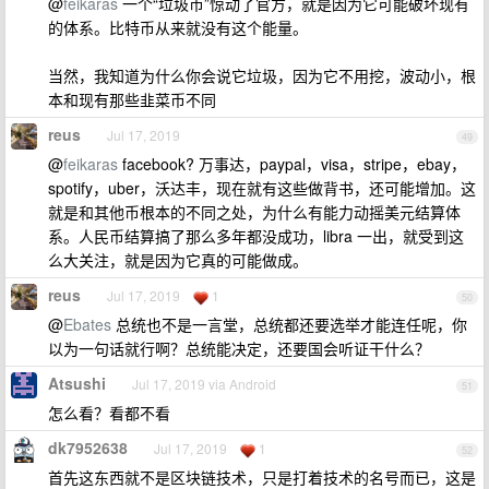
@
feikaras
一个“垃圾币”惊动了官方，就是因为它可能破坏现有
的体系。比特币从来就没有这个能量。
当然，我知道为什么你会说它垃圾，因为它不用挖，波动小，根
本和现有那些韭菜币不同
reus
Jul 17, 2019
49
@
feikaras
facebook? 万事达，paypal，visa，stripe，ebay，
spotify，uber，沃达丰，现在就有这些做背书，还可能增加。这
就是和其他币根本的不同之处，为什么有能力动摇美元结算体
系。人民币结算搞了那么多年都没成功，libra 一出，就受到这
么大关注，就是因为它真的可能做成。
reus
Jul 17, 2019
1
50
@
Ebates
总统也不是一言堂，总统都还要选举才能连任呢，你
以为一句话就行啊？总统能决定，还要国会听证干什么？
Atsushi
Jul 17, 2019 via Android
51
怎么看？看都不看
dk7952638
Jul 17, 2019
1
52
首先这东西就不是区块链技术，只是打着技术的名号而已，这是