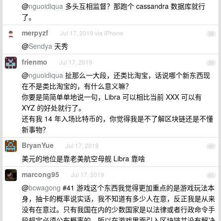
@
nguoidiqua
多头互相监督？那跑个 cassandra 数据库就行
了。
merpyzf
Jul 17, 2019 via iPhone
58
@
Sendya
天秀
frienmo
Jul 17, 2019
59
@
nguoidiqua
扯那么一大段，还类比淘宝，话说哪个新东西现
在不是类比淘宝的，有什么意义嘛？
你要是简简单单地说一句，Libra 可以相比当前 XXX 可以有
XYZ 的好处就行了。
还有我 14 年入场比特币的，你觉得我是不了解区块链还是不懂
新事物？
BryanYue
Jul 17, 2019
60
美元的地位是靠老美航空母舰 Libra 靠啥
marcong95
Jul 17, 2019
61
@
bcwagong
#41 游戏这个东西我觉得更加重点的是游戏玩法本
身，抽卡的概率说实话，我不知道有多少人在意，反正我是从来
没有在意过。只有我国在内的少数国家是以法律或者行政命令手
段规定必须公布概率的。所以在游戏里面引入区块链并没有解决