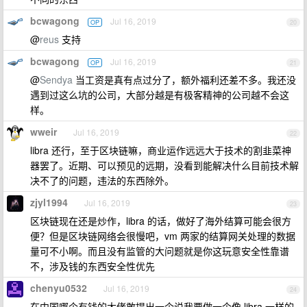
bcwagong
Jul 16, 2019
OP
20
@
reus
支持
bcwagong
Jul 16, 2019
OP
21
@
Sendya
当工资是真有点过分了，额外福利还差不多。我还没
遇到过这么坑的公司，大部分越是有极客精神的公司越不会这
样。
wweir
Jul 16, 2019
22
libra 还行，至于区块链嘛，商业运作远远大于技术的割韭菜神
器罢了。近期、可以预见的远期，没看到能解决什么目前技术解
决不了的问题，违法的东西除外。
zjyl1994
Jul 16, 2019
23
区块链现在还是炒作，libra 的话，做好了海外结算可能会很方
便？但是区块链网络会很慢吧，vm 两家的结算网关处理的数据
量可不小啊。而且没有监管的大问题就是你这玩意安全性靠谱
不，涉及钱的东西安全性优先
chenyu0532
Jul 16, 2019
24
在中国哪个有钱的大佬敢提出一个说我要做一个像 libra 一样的