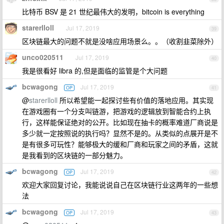
比特币 BSV 是 21 世纪最伟大的发明，bitcoin is everything
starerlloll
Jul 17, 2019
39
区块链最大的问题不就是没啥应用场景么。。（收割韭菜除外）
unco020511
Jul 17, 2019
40
我是很看好 libra 的,但是面临的监管是个大问题
bcwagong
Jul 17, 2019
OP
41
@
starerlloll
所以希望能一起探讨些有价值的落地应用。其实现
在游戏圈有一个分支叫链游，把游戏的逻辑放到智能合约上执
行，这样能保证绝对的公开。比如现在抽卡的概率难道厂商说是
多少就一定按照说的执行吗？显然不是的。从类似的点展开是不
是有很多可玩性？能够极大的缓和厂商和玩家之间的矛盾，这就
是我看到的区块链的一部分魅力。
bcwagong
Jul 17, 2019
OP
42
欢迎大家回复讨论，我能说说自己在区块链行业这两年的一些想
法
bcwagong
Jul 17, 2019
OP
43