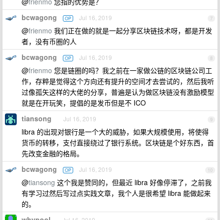
@
frienmo
您指的优势是？
bcwagong
Jul 16, 2019
OP
7
@
frienmo
我们正在做的就是一起分享区块链技术呀，都是开发
者，没有币圈的人
bcwagong
Jul 16, 2019
OP
8
@
frienmo
您是链圈的吗？我之前在一家做公链的区块链公司工
作，存粹是觉得这个方向还有提升的空间才去尝试的，然后我听
过像孤矢这样的大佬的分享，普遍是认为做区块链没有激励模型
就是在开玩笑，提倡的是发币但是不 ICO
tiansong
Jul 16, 2019
9
libra 的出现对银行是一个大的威胁，如果大规模使用，将使得
货币的转移，支付直接绕过了银行系统。区块链是个好东西，首
先改变金融的格局。
bcwagong
Jul 16, 2019
OP
10
@
tiansong
这个我是赞同的，但最近 libra 好像停滞了，之前我
有学习过然后写过点实践文章，我个人是很希望 libra 能做起来
的。
whypool
Jul 16, 2019