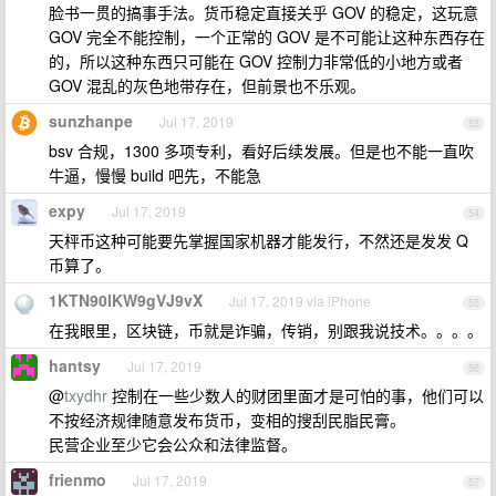
脸书一贯的搞事手法。货币稳定直接关乎 GOV 的稳定，这玩意
GOV 完全不能控制，一个正常的 GOV 是不可能让这种东西存在
的，所以这种东西只可能在 GOV 控制力非常低的小地方或者
GOV 混乱的灰色地带存在，但前景也不乐观。
sunzhanpe
Jul 17, 2019
53
bsv 合规，1300 多项专利，看好后续发展。但是也不能一直吹
牛逼，慢慢 build 吧先，不能急
expy
Jul 17, 2019
54
天枰币这种可能要先掌握国家机器才能发行，不然还是发发 Q
币算了。
1KTN90lKW9gVJ9vX
Jul 17, 2019 via iPhone
55
在我眼里，区块链，币就是诈骗，传销，别跟我说技术。。。。
hantsy
Jul 17, 2019
56
@
txydhr
控制在一些少数人的财团里面才是可怕的事，他们可以
不按经济规律随意发布货币，变相的搜刮民脂民膏。
民营企业至少它会公众和法律监督。
frienmo
Jul 17, 2019
57