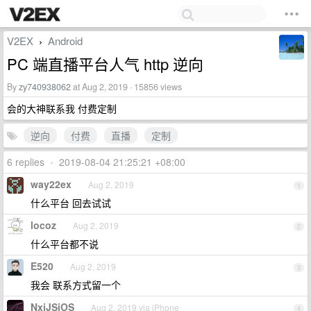
V2EX
Android
›
PC 端直播平台人气 http 逆向
By
zy740938062
at Aug 2, 2019 · 15856 views
会的大神联系我 付费定制
逆向
付费
直播
定制
6 replies
•
2019-08-04 21:25:21 +08:00
way22ex
Aug 2, 2019
1
什么平台 回去试试
locoz
Aug 2, 2019
2
什么平台都不说
E520
Aug 2, 2019
3
我会 联系方式留一个
NxiJSiOS
Aug 2, 2019 via iPhone
4