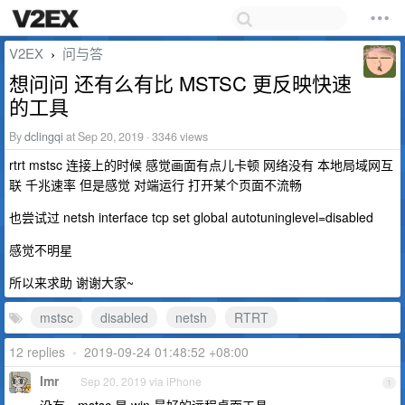
V2EX
问与答
›
想问问 还有么有比 MSTSC 更反映快速
的工具
By
dclingqi
at Sep 20, 2019 · 3346 views
rtrt mstsc 连接上的时候 感觉画面有点儿卡顿 网络没有 本地局域网互
联 千兆速率 但是感觉 对端运行 打开某个页面不流畅
也尝试过 netsh interface tcp set global autotuninglevel=disabled
感觉不明星
所以来求助 谢谢大家~
mstsc
disabled
netsh
RTRT
12 replies
•
2019-09-24 01:48:52 +08:00
Imr
Sep 20, 2019 via iPhone
1