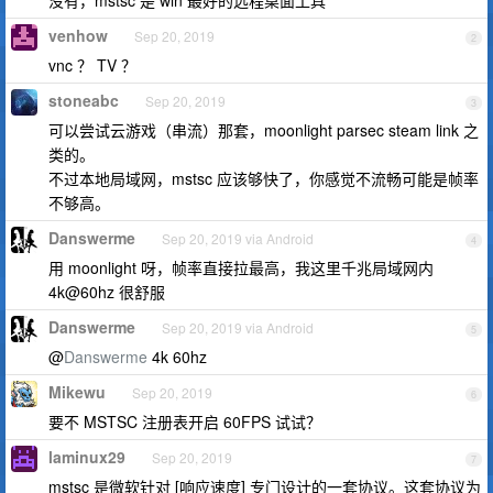
没有，mstsc 是 win 最好的远程桌面工具
venhow
Sep 20, 2019
2
vnc ？ TV ？
stoneabc
Sep 20, 2019
3
可以尝试云游戏（串流）那套，moonlight parsec steam link 之
类的。
不过本地局域网，mstsc 应该够快了，你感觉不流畅可能是帧率
不够高。
Danswerme
Sep 20, 2019 via Android
4
用 moonlight 呀，帧率直接拉最高，我这里千兆局域网内
4k@60hz 很舒服
Danswerme
Sep 20, 2019 via Android
5
@
Danswerme
4k 60hz
Mikewu
Sep 20, 2019
6
要不 MSTSC 注册表开启 60FPS 试试？
laminux29
Sep 20, 2019
7
mstsc 是微软针对 [响应速度] 专门设计的一套协议。这套协议为