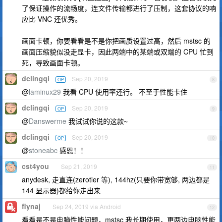
了保证操作的流畅度，连文件传输都进行了压制，这套协议的响
应比 VNC 还优秀。
画面卡顿，你要看看是不是你把画质设置过高，然后 mstsc 的
画面压缩貌似没走显卡，因此两端中的某端或双端的 CPU 忙到
死，导致画面卡顿。
dclingqi
Sep 20, 2019
OP
8
@
laminux29
我看 CPU 使用率还行。 不至于性能卡住
dclingqi
Sep 20, 2019
OP
9
@
Danswerme
我试试你说的这款~
dclingqi
Sep 20, 2019
OP
10
@
stoneabc
感恩！！
cst4you
Sep 21, 2019
11
anydesk, 走直连(zerotier 等), 144hz(只要你带宽够, 两边都是
144 显示器)都给你走出来
flynaj
Sep 24, 2019 via Android
12
看看是不是电脑性能问题，mstsc 我长期使用，更两边电脑性能