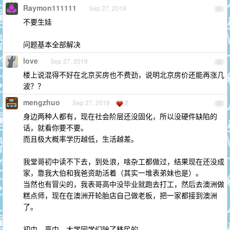
Raymon111111
Sep 27, 2019
51
不要生娃
问题基本全部解决
love
Sep 27, 2019
52
楼上说混得不好在北京买房也不费劲，说明北京房价还能再涨几
波？？
mengzhuo
Sep 27, 2019
2
53
身边两种人都有，现在社会阶层还没固化，所以没硬件缺陷的
话，就看你要不要。
而且极大概率学历越低，生活越差。
我堂哥初中读不下去，到处浪，啥杂工都做过，结果现在还没成
家，靠我大伯和我爸资助活着（其实一堆表弟妹也是）。
当然也有冒尖的，我表哥高中没毕业就跑去打工，然后去澳洲做
糕点师，现在在澳洲开轮胎店自己做老板，把一家都接到澳洲
了。
初中、高中、大学同学们除了移民的，