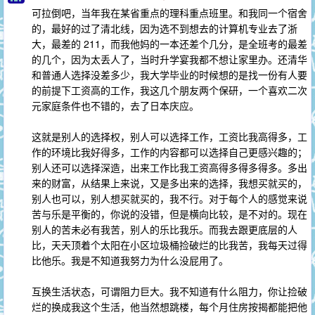
可拉倒吧，当年我在某省重点的理科重点班里。和我同一个宿舍
的，最好的过了清北线，因为选不到想去的计算机专业去了浙
大，最差的 211，而我他妈的一本还差个几分，是全班考的最差
的几个，因为太丢人了，当时升学宴我都不想让家里办。还清华
和普通人选择没差多少，我大学毕业的时候想的是找一份有人要
的前提下工资高的工作，我这几个朋友两个保研，一个喜欢二次
元家庭条件也不错的，去了日本庆应。
这就是别人的选择权，别人可以选择工作，工资比我高得多，工
作的环境比我好得多，工作的内容都可以选择自己更感兴趣的；
别人还可以选择深造，出来工作比我工资高得多得多得多。多出
来的财富，从结果上来说，又是多出来的选择，我想买就买的，
别人也可以，别人想买就买的，我不行。对于每个人的感觉来说
苦与乐是平衡的，你说的没错，但是横向比较，是不对的。现在
别人的苦未必有我苦，别人的乐比我乐。而我去跟更底层的人
比，天天顶着个太阳在小区垃圾桶捡破烂的比我苦，我每天过得
比他乐。我是不知道我努力为什么没屁用了。
互换生活状态，可谓阻力巨大。我不知道有什么阻力，你让捡破
烂的换成我这个生活，他当然想跳楼，每个月住房按揭都能把他