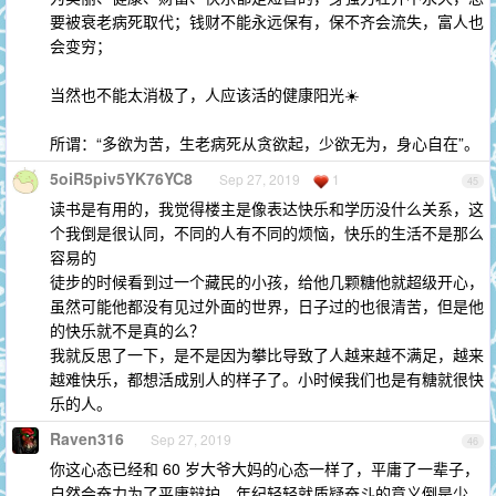
要被衰老病死取代；钱财不能永远保有，保不齐会流失，富人也
会变穷；
当然也不能太消极了，人应该活的健康阳光☀️
所谓：“多欲为苦，生老病死从贪欲起，少欲无为，身心自在”。
5oiR5piv5YK76YC8
Sep 27, 2019
1
45
读书是有用的，我觉得楼主是像表达快乐和学历没什么关系，这
个我倒是很认同，不同的人有不同的烦恼，快乐的生活不是那么
容易的
徒步的时候看到过一个藏民的小孩，给他几颗糖他就超级开心，
虽然可能他都没有见过外面的世界，日子过的也很清苦，但是他
的快乐就不是真的么？
我就反思了一下，是不是因为攀比导致了人越来越不满足，越来
越难快乐，都想活成别人的样子了。小时候我们也是有糖就很快
乐的人。
Raven316
Sep 27, 2019
46
你这心态已经和 60 岁大爷大妈的心态一样了，平庸了一辈子，
自然会奋力为了平庸辩护，年纪轻轻就质疑奋斗的意义倒是少