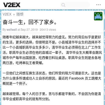
V2EX
随想
›
奋斗一生，回不了家乡。
By
wellwell
at Sep 27, 2019 · 20413 views
随着年纪越来越大，越来越觉得努力的虚无。努力的背后似乎是更好
的生活，更多的选择，但很明显不是。小县城清华毕业生的选择并不
比一个小县城职高毕业生多多少，清华毕业生必须得在北上广工作生
活，职高毕业生必须在他的县城过一辈子。 清华毕业生大概率会跟风
城市中产每年出国旅游，吃西餐日料玩桌游。职高毕业生则是去各地
两日游，吃烤串玩王者荣耀。
一旦他们之间想互换生活状态，他们所受的阻力可谓是巨大。这也是
为什么很多所谓成功人士自杀的原因，最近的 Facebook 员工跳楼大
概就是一个例子。
越来越觉得，每个人的日子里，苦与乐都是平衡的，不会因为你是清
华毕业或职高毕业的就有所分别。