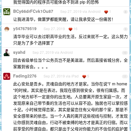
我觉得国内的程序员可能体会不到进 pip 的恐怖
BCy66drFCvk1Ou87
Sep 27, 2019 via Android
1
8
让我进清华，做噩梦都能笑醒，请让我承受这一份痛苦！
y547679519
Sep 27, 2019
16
9
清华毕业可以去过职高毕业的生活，反过来就不一定。这么努力
只是为了多个选择罢了
syahd
Sep 27, 2019 via Android
10
回去省级单位当个公务员岂不是美滋滋，然后直接省城分房，全
家搬到省会。。。。
Fading2276
Sep 27, 2019 via iPad
5
11
此心安处是吾乡。灵魂自由的地方才是家。当你在说"I' m home
"的时候，其实是在表达，我现在感到很安全，很有归属感。而
这个地方却不一定是你的出生地。人总要离开原生家庭一次，才
发现原来自己带节奏的生活也可以从容不迫。独居也可以掌控感
十足。小时候觉得恋家，其实是留恋住有父母的那个家，那是不
安全感带来的依恋。当一个人真的离开这些视线与控制，才发现
让你感到灵魂自由，行动不被束缚的地方才是真正的归宿。而以
前享受的所谓自由，都只是出于父母对你能力的不信任的庇护罢