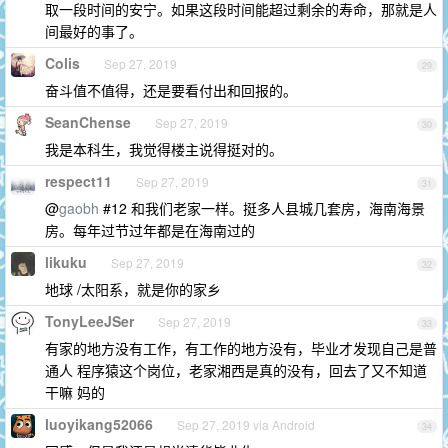
取一段时间的安宁。如果这段时间能超过剩余的寿命，那就是人
间最好的事了。
Colis
Sep 27, 2019
29
奋斗值不值得，还是要看付出和回报的。
SeanChense
Sep 27, 2019
30
我是本科生，我觉得楼主说得挺对的。
respect11
Sep 27, 2019
31
@
gaobh
#12 和我们老家一样。挺多人县城几套房，海南海景
房。每年过节过年都是在海南过的
likuku
Sep 27, 2019
32
地球 /太阳系，就是你的家乡
TonyLeeJSer
Sep 27, 2019
33
有家的地方没有工作，有工作的地方没有，毕业才发现自己是普
通人 程序猿这个岗位，老家湘西是真的没有，回去了又不知道
干嘛 妈的
luoyikang52066
Sep 27, 2019 via Android
34