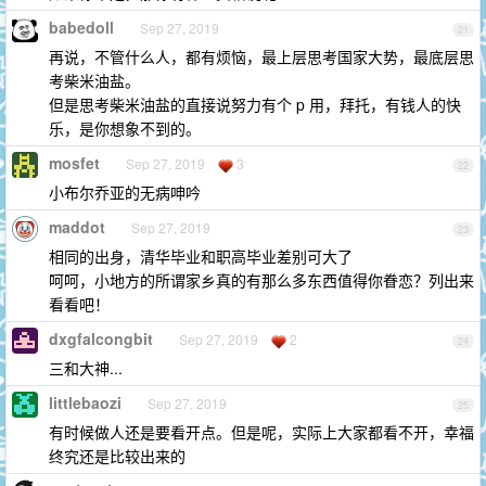
babedoll
Sep 27, 2019
21
再说，不管什么人，都有烦恼，最上层思考国家大势，最底层思
考柴米油盐。
但是思考柴米油盐的直接说努力有个 p 用，拜托，有钱人的快
乐，是你想象不到的。
mosfet
Sep 27, 2019
3
22
小布尔乔亚的无病呻吟
maddot
Sep 27, 2019
23
相同的出身，清华毕业和职高毕业差别可大了
呵呵，小地方的所谓家乡真的有那么多东西值得你眷恋？列出来
看看吧！
dxgfalcongbit
Sep 27, 2019
2
24
三和大神...
littlebaozi
Sep 27, 2019
25
有时候做人还是要看开点。但是呢，实际上大家都看不开，幸福
终究还是比较出来的