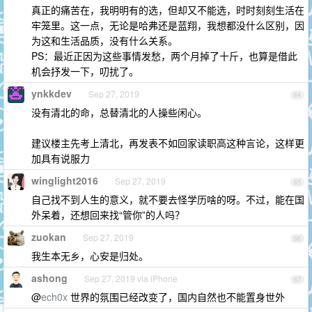
真正的痛苦在，我明明有的选，但却又不能选，时时刻刻生活在
牢笼里。这一点，无论是哈弗还是蓝翔，我想都没什么区别，因
为这和生活品质，没有什么关系。
PS：最近正因为这些事情发愁，两个月掉了十斤，也算是借此
机会抒发一下，叨扰了。
ynkkdev
Sep 27, 2019
64
没有清北的命，总替清北的人操些闲心。
建议楼主先考上清北，再发表不如回家读职高这种言论，这样更
加具有说服力
winglight2016
Sep 27, 2019
65
自己找不到人生的意义，就不要去怪学历啥的呀。不过，能在国
外呆着，还想回来找“管你”的人吗？
zuokan
Sep 27, 2019
66
我生本无乡，心安是归处。
ashong
Sep 27, 2019 via iPhone
67
@
ech0x
世界的氛围已经改变了，国内自然也不能置身世外