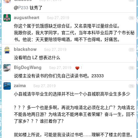
@
P233
钛秀了
augustheart
Sep 27, 2019
76
你这个属于饥饿感缺乏综合征，又名袁隆平过量综合征。
我跟你说，我大学同学，官二代，当年本科毕业后弄了个市长秘
书。他说：天天要陪领导喝酒，喝不下也得喝，好痛苦。
blackshow
Sep 27, 2019
77
没看明白 LZ 想表达什么
BigDogWang
Sep 27, 2019
1
78
说楼主没有读书的你们先自己读读书吧。23333
zaima
Sep 27, 2019
79
小县城清华毕业生的选择并不比一个小县城职高毕业生多多少
？？？多一个也是多啊，再说为啥清北必须在北上广？为啥清北
不能各地两日游？为啥清北不能烤串王者荣耀？奋斗一生，回不
了家乡？？？谁拦着你了？
就如楼上所说，可能是我没读过书吧……理解不了楼主的意思。