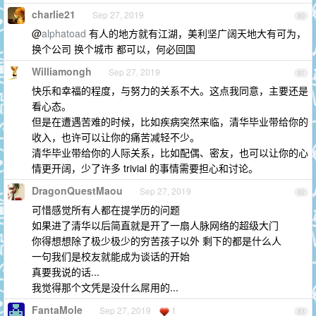
charlie21
Sep 27, 2019
80
@
alphatoad
有人的地方就有江湖，美利坚广阔天地大有可为，
换个公司 换个城市 都可以，何必回国
Williamongh
Sep 27, 2019
81
快乐和幸福的程度，与努力的关系不大。这点我同意，主要还是
看心态。
但是在遭遇苦难的时候，比如疾病突然来临，清华毕业带给你的
收入，也许可以让你的痛苦减轻不少。
清华毕业带给你的人际关系，比如配偶、密友，也可以让你的心
情更开阔，少了许多 trivial 的事情需要担心和讨论。
DragonQuestMaou
Sep 27, 2019
82
可惜感觉所有人都在提学历的问题
如果进了清华以后简直就是开了一扇人脉网络的超级大门
你得想想除了极少极少的穷苦孩子以外 剩下的都是什么人
一句我们是校友就能成为谈话的开始
真要我说的话...
我觉得那个文凭是没什么屌用的...
FantaMole
Sep 27, 2019
1
83