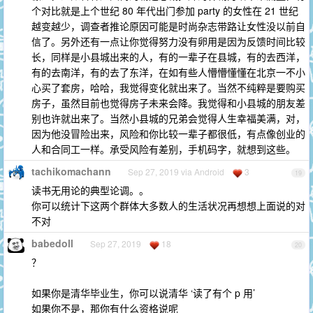
个对比就是上个世纪 80 年代出门参加 party 的女性在 21 世纪
越变越少，调查者推论原因可能是时尚杂志带路让女性没以前自
信了。另外还有一点让你觉得努力没有卵用是因为反馈时间比较
长，同样是小县城出来的人，有的一辈子在县城，有的去西洋，
有的去南洋，有的去了东洋，在如有些人懵懵懂懂在北京一不小
心买了套房，哈哈，我觉得变化就出来了。当然不纯粹是要购买
房子，虽然目前也觉得房子未来会降。我觉得和小县城的朋友差
别也许就出来了。当然小县城的兄弟会觉得人生幸福美满，对，
因为他没冒险出来，风险和你比较一辈子都很低，有点像创业的
人和合同工一样。承受风险有差别，手机码字，就想到这些。
tachikomachann
Sep 27, 2019 via Android
3
19
读书无用论的典型论调。。
你可以统计下这两个群体大多数人的生活状况再想想上面说的对
不对
babedoll
Sep 27, 2019
18
20
？
如果你是清华毕业生，你可以说清华 ‘读了有个 p 用’
如果你不是，那你有什么资格说呢