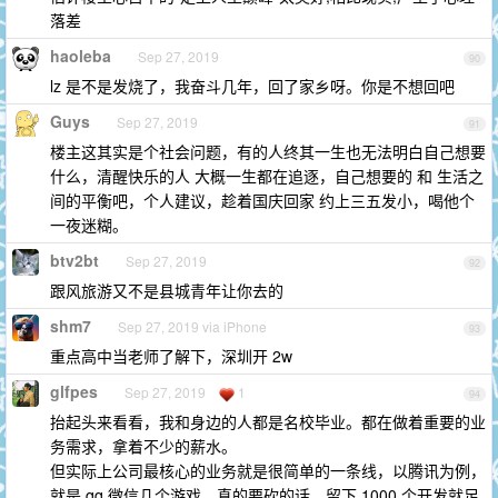
落差
haoleba
Sep 27, 2019
90
lz 是不是发烧了，我奋斗几年，回了家乡呀。你是不想回吧
Guys
Sep 27, 2019
91
楼主这其实是个社会问题，有的人终其一生也无法明白自己想要
什么，清醒快乐的人 大概一生都在追逐，自己想要的 和 生活之
间的平衡吧，个人建议，趁着国庆回家 约上三五发小，喝他个
一夜迷糊。
btv2bt
Sep 27, 2019
92
跟风旅游又不是县城青年让你去的
shm7
Sep 27, 2019 via iPhone
93
重点高中当老师了解下，深圳开 2w
glfpes
Sep 27, 2019
1
94
抬起头来看看，我和身边的人都是名校毕业。都在做着重要的业
务需求，拿着不少的薪水。
但实际上公司最核心的业务就是很简单的一条线，以腾讯为例，
就是 qq 微信几个游戏。真的要砍的话，留下 1000 个开发就足