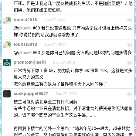
压死。但是让我这几个朋友换成我的生活，不是随随便便？让他
们换，他们还嫌工资低呢。
tourist2018
Sep 27, 2019
84
@
pkoukk
#63 我只说普遍现象 只有物质无忧才谈得上精神怎么
样 你说特例的话我那就没啥办法了
tourist2018
Sep 27, 2019
85
@
pkoukk
#63 那是你自己的问题 穷人的问题比你的问题多得多
phontomKiseKi
Sep 27, 2019
86
正常情况下你工资 5k，努力能让你拿 8k 深圳 10k，这就是大多
数人努力的意义
怎么感觉题主努力是为了世界和平天下大同的样子
sockpuppet9527
Sep 27, 2019
87
楼主可能对清北毕业生有什么误解
有些牛逼的企业只在清北校招，对于清北给的薪资是你无法想象
的。请问哪个职高的毕业生有这么牛逼。。。
再回复下楼主的另外一个思路："随着年纪越来越大，越来越觉
得努力的虚无。努力的背后似乎是更好的生活，更多的选择，但