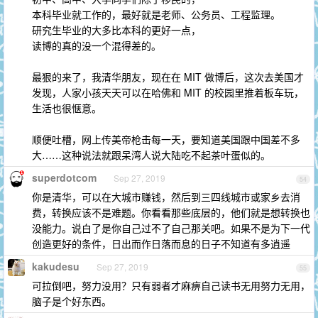
本科毕业就工作的，最好就是老师、公务员、工程监理。
研究生毕业的大多比本科的更好一点，
读博的真的没一个混得差的。
最狠的来了，我清华朋友，现在在 MIT 做博后，这次去美国才
发现，人家小孩天天可以在哈佛和 MIT 的校园里推着板车玩，
生活也很惬意。
顺便吐槽，网上传美帝枪击每一天，要知道美国跟中国差不多
大……这种说法就跟呆湾人说大陆吃不起茶叶蛋似的。
superdotcom
Sep 27, 2019
54
你是清华，可以在大城市赚钱，然后到三四线城市或家乡去消
费，转换应该不是难题。你看看那些底层的，他们就是想转换也
没能力。说白了是你自己过不了自己那关吧。如果不是为下一代
创造更好的条件，日出而作日落而息的日子不知道有多逍遥
kakudesu
Sep 27, 2019
55
可拉倒吧，努力没用？只有弱者才麻痹自己读书无用努力无用，
脑子是个好东西。