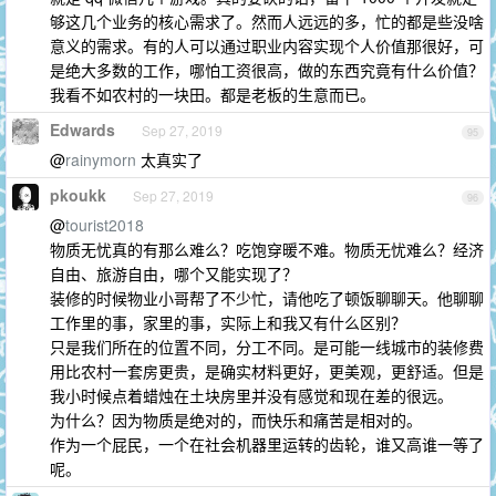
够这几个业务的核心需求了。然而人远远的多，忙的都是些没啥
意义的需求。有的人可以通过职业内容实现个人价值那很好，可
是绝大多数的工作，哪怕工资很高，做的东西究竟有什么价值？
我看不如农村的一块田。都是老板的生意而已。
Edwards
Sep 27, 2019
95
@
rainymorn
太真实了
pkoukk
Sep 27, 2019
96
@
tourist2018
物质无忧真的有那么难么？吃饱穿暖不难。物质无忧难么？经济
自由、旅游自由，哪个又能实现了？
装修的时候物业小哥帮了不少忙，请他吃了顿饭聊聊天。他聊聊
工作里的事，家里的事，实际上和我又有什么区别？
只是我们所在的位置不同，分工不同。是可能一线城市的装修费
用比农村一套房更贵，是确实材料更好，更美观，更舒适。但是
我小时候点着蜡烛在土块房里并没有感觉和现在差的很远。
为什么？因为物质是绝对的，而快乐和痛苦是相对的。
作为一个屁民，一个在社会机器里运转的齿轮，谁又高谁一等了
呢。