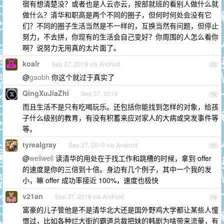
宿有想清楚没？或者也是人云亦云，按部就班的看别人做什么就
做什么？清华和职高是两个不同的圈子，但何时何处会没有它
们？不同的圈子生活当然是不一样的，互换当然有问题，但停止
努力，不去拼，你现有的生活会自己变好？你周围的人怎么看你
啊？说努力无用真的太片面了。
koalr
Sep 27, 2019 via Android
15
@
gaobh
你这个就过于真实了
QingXuJiaZhi
Sep 27, 2019
16
而且生活不是只有吃喝玩乐。还包括你能找到怎样的对象，给孩
子什么级别的教育，有没有积蓄来应对家人的大病或突发事件等
等。
tyrealgray
Sep 27, 2019 via Android
17
@
wellwell
读清华的用处在于找工作和跳槽的时候，拿到 offer
的速度是你的三倍到十倍。身边有几个例子，其中一个我的发
小，嘛 offer 成功率接近 100%，速度也极快
v21an
Sep 27, 2019 via Android
18
富豪的儿子管他是不是清华北大还是国外野鸡大学都让某些人憧
憬过，比如各种烂大街的霸道总裁把妹的韩剧为啥带来流量，有