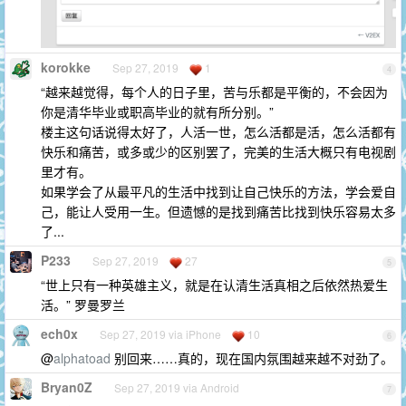
korokke
Sep 27, 2019
1
4
“越来越觉得，每个人的日子里，苦与乐都是平衡的，不会因为
你是清华毕业或职高毕业的就有所分别。”
楼主这句话说得太好了，人活一世，怎么活都是活，怎么活都有
快乐和痛苦，或多或少的区别罢了，完美的生活大概只有电视剧
里才有。
如果学会了从最平凡的生活中找到让自己快乐的方法，学会爱自
己，能让人受用一生。但遗憾的是找到痛苦比找到快乐容易太多
了...
P233
Sep 27, 2019
27
5
“世上只有一种英雄主义，就是在认清生活真相之后依然热爱生
活。” 罗曼罗兰
ech0x
Sep 27, 2019 via iPhone
10
6
@
alphatoad
别回来……真的，现在国内氛围越来越不对劲了。
Bryan0Z
Sep 27, 2019 via Android
7