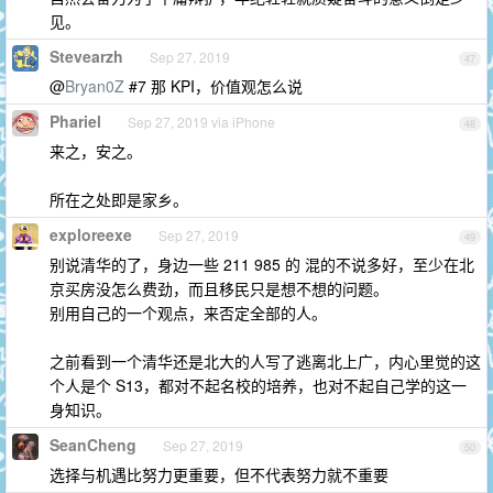
见。
Stevearzh
Sep 27, 2019
47
@
Bryan0Z
#7 那 KPI，价值观怎么说
Phariel
Sep 27, 2019 via iPhone
48
来之，安之。
所在之处即是家乡。
exploreexe
Sep 27, 2019
49
别说清华的了，身边一些 211 985 的 混的不说多好，至少在北
京买房没怎么费劲，而且移民只是想不想的问题。
别用自己的一个观点，来否定全部的人。
之前看到一个清华还是北大的人写了逃离北上广，内心里觉的这
个人是个 S13，都对不起名校的培养，也对不起自己学的这一
身知识。
SeanCheng
Sep 27, 2019
50
选择与机遇比努力更重要，但不代表努力就不重要