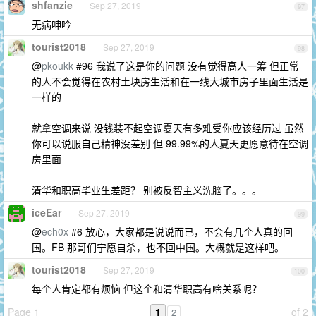
shfanzie
Sep 27, 2019
97
无病呻吟
tourist2018
Sep 27, 2019
98
@
pkoukk
#96 我说了这是你的问题 没有觉得高人一筹 但正常
的人不会觉得在农村土块房生活和在一线大城市房子里面生活是
一样的
就拿空调来说 没钱装不起空调夏天有多难受你应该经历过 虽然
你可以说服自己精神没差别 但 99.99%的人夏天更愿意待在空调
房里面
清华和职高毕业生差距？ 别被反智主义洗脑了。。。
iceEar
Sep 27, 2019
99
@
ech0x
#6 放心，大家都是说说而已，不会有几个人真的回
国。FB 那哥们宁愿自杀，也不回中国。大概就是这样吧。
tourist2018
Sep 27, 2019
100
每个人肯定都有烦恼 但这个和清华职高有啥关系呢？
Page 1
1
of 2
2