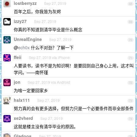
lostberryzz
Sep 27, 2019
68
百年之后，你我皆为灰烬
izzy27
Sep 27, 2019
69
你真的不知道到清华毕业是什么概念
UnrealEngine
Sep 27, 2019
70
@
ech0x
什么不对劲？了解一下
ffeii
Sep 27, 2019 via iPhone
71
人要读书，读书不是为知识啊！是要回到自己身心上用，这才叫
学问。——南怀瑾
jon
Sep 27, 2019 via Android
72
为啥一定要回家乡
hslx111
Sep 27, 2019
73
努力真的会有更多选择，但努力只是一个必要条件而非全部条件
xe2vherd
Sep 27, 2019
74
这就是楼主没有清华毕业的原因。
Gladoos
Sep 27, 2019
75