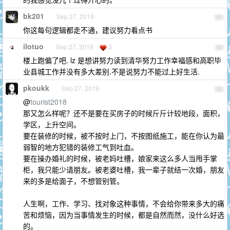
bk201
Sep 27, 2019
61
你这每句逻辑都走不通，建议努力看点书
ilotuo
Sep 27, 2019
3
62
楼上跑偏了吧. lz 是想讲努力读到清华努力工作幸福感和高职毕
业县城工作并没有多大差别.不是说努力不能过上好生活.
pkoukk
Sep 27, 2019
63
@
tourist2018
那又怎么样呢？还不是要在买房子的时候斤斤计较地段，面积，
学区，上升空间。
要在装修的时候，被不按时上门，不按图纸施工，能在你认为最
弱智的地方犯错的装修工气到吐血。
要在操办婚礼的时候，被老妈吐槽，娘家来这么多人当甩手掌
柜，我只能少请朋友。被老婆吐槽，我一辈子就结一次婚，朋友
来的多是给面子，不想管别管。
人生啊，工作、学习、找对象这种事情，不会给你带来多大的痛
苦和烦恼，因为当事情发生的时候，都是自然而然，没什么好选
的。