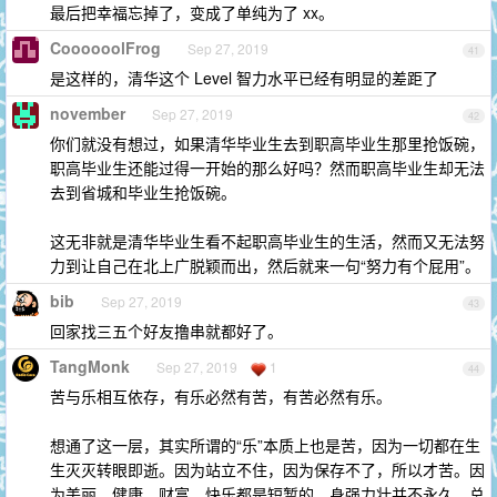
最后把幸福忘掉了，变成了单纯为了 xx。
CoooooolFrog
Sep 27, 2019
41
是这样的，清华这个 Level 智力水平已经有明显的差距了
november
Sep 27, 2019
42
你们就没有想过，如果清华毕业生去到职高毕业生那里抢饭碗，
职高毕业生还能过得一开始的那么好吗？然而职高毕业生却无法
去到省城和毕业生抢饭碗。
这无非就是清华毕业生看不起职高毕业生的生活，然而又无法努
力到让自己在北上广脱颖而出，然后就来一句“努力有个屁用”。
bib
Sep 27, 2019
43
回家找三五个好友撸串就都好了。
TangMonk
Sep 27, 2019
1
44
苦与乐相互依存，有乐必然有苦，有苦必然有乐。
想通了这一层，其实所谓的“乐”本质上也是苦，因为一切都在生
生灭灭转眼即逝。因为站立不住，因为保存不了，所以才苦。因
为美丽、健康、财富、快乐都是短暂的，身强力壮并不永久，总