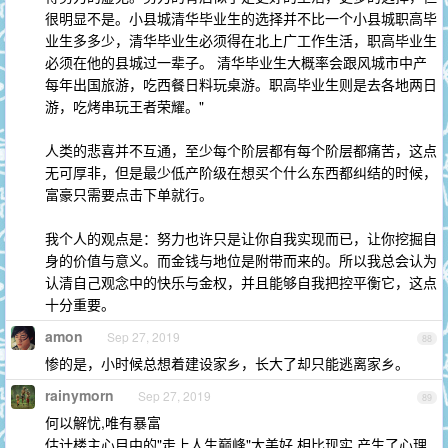
很明显不是。小县城清华毕业生的选择并不比一个小县城职高毕
业生多多少，清华毕业生必须得在北上广工作生活，职高毕业生
必须在他的县城过一辈子。 清华毕业生大概率会跟风城市中产
每年出国旅游，吃西餐日料玩桌游。职高毕业生则是去各地两日
游，吃烤串玩王者荣耀。"
人类的悲喜并不互通，至少每个阶层都有每个阶层都痛苦，这点
无可厚非，但是最少低产阶级在想买个什么东西都纠结的时候，
富豪只需要点击下单就行。
我个人的观点是：努力也许只是让你自我实现而已，让你挖掘自
身的价值与意义。而金钱与地位是附带而来的。所以我总会认为
认清自己观念中的快乐与金权，并且能够自我把控平衡它，这点
十分重要。
amon
Sep 27, 2019
88
惨的是，小时候总想着建设家乡，长大了却只能逃离家乡。
rainymorn
Sep 27, 2019
89
何以解忧,唯有暴富
估计楼主心目中的"走上人生巅峰"太美好,相比现实,产生了心理