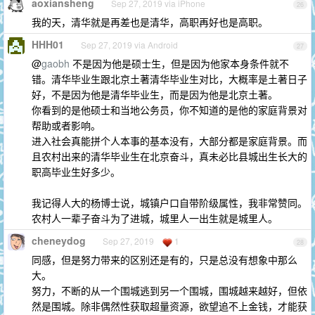
aoxiansheng
Sep 27, 2019 via iPhone
26
我的天，清华就是再差也是清华，高职再好也是高职。
HHH01
Sep 27, 2019 via Android
27
@
gaobh
不是因为他是硕士生，但是因为他家本身条件就不
错。清华毕业生跟北京土著清华毕业生对比，大概率是土著日子
好，不是因为他是清华毕业生，而是因为他是北京土著。
你看到的是他硕士和当地公务员，你不知道的是他的家庭背景对
帮助或者影响。
进入社会真能拼个人本事的基本没有，大部分都是家庭背景。而
且农村出来的清华毕业生在北京奋斗，真未必比县城出生长大的
职高毕业生好多少。
我记得人大的杨博士说，城镇户口自带阶级属性，我非常赞同。
农村人一辈子奋斗为了进城，城里人一出生就是城里人。
cheneydog
Sep 27, 2019
1
28
同感，但是努力带来的区别还是有的，只是总没有想象中那么
大。
努力，不断的从一个围城逃到另一个围城，围城越来越好，但依
然是围城。除非偶然性获取超量资源，欲望追不上金钱，才能获