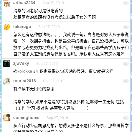
arthas2234
Sep 27, 2019
56
清华的回老家可是很吃香的
差距两者的差距有没有考虑过以后子女的问题
hikarugo
Sep 27, 2019
57
怎么还有这种想法啊。。。我就说一句，高考是对穷人孩子来说
唯一的一次翻身机会，也是最公平的机会。自己没把握住，可以
放平心态更努力地找别的出路，但是暗示自己那些高学历孩子和
自己没多大差别的想法还是省省吧。承认别人优秀有这么难吗
zjw7sky
Sep 27, 2019
58
@
korokke
#4 我也觉得这句话说的很好，事实就是这样
tourist2018
Sep 27, 2019
59
有点读书无用论的意思
清华的学历 如果不是混的特别垃圾那种 足够你一生无忧 包括
（工作 学习 找对象 甚至受人尊敬。。。）
cominghome
Sep 27, 2019
60
多点行动少点胡思乱想，想得太多也不是什么好事，那些搞哲学
的我感觉没几个过得开心的。