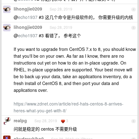
lihongjie0209
Sep 28, 2019
4
@
echo1937
#3 这几个命令是升级软件的， 你需要升级的内核
lihongjie0209
Sep 28, 2019
5
@
echo1937
#3 看错了， 参考这个
If you want to upgrade from CentOS 7.x to 8, you should know
that you'll be on your own. As far as I know, there are no
instructions out yet on how to do an in-place upgrade. On
RHEL, in-place upgrades are supported. Your best move will
be to back up your data, take an applications inventory, do a
fresh install of CentOS 8, and then port your data and
applications over.
https://www.zdnet.com/article/red-hats-centos-8-arrives-
heres-what-you-get-with-it/
realpg
Sep 28, 2019
3
6
问就是稳定的 centos 不需要升级
okudayukiko0
Sep 28, 2019 via iPhone