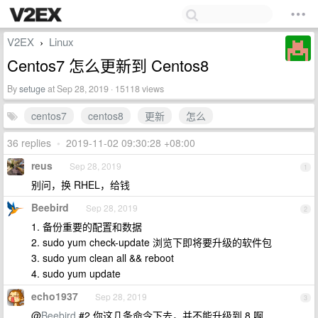
V2EX
Linux
›
Centos7 怎么更新到 Centos8
By
setuge
at Sep 28, 2019 · 15118 views
centos7
centos8
更新
怎么
36 replies
•
2019-11-02 09:30:28 +08:00
reus
Sep 28, 2019
1
别问，换 RHEL，给钱
Beebird
Sep 28, 2019
2
1. 备份重要的配置和数据
2. sudo yum check-update 浏览下即将要升级的软件包
3. sudo yum clean all && reboot
4. sudo yum update
echo1937
Sep 28, 2019
3
@
Beebird
#2 你这几条命令下去，并不能升级到 8 啊