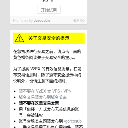
开始试用
Promoted by
desdouble
PRO
在您初次进行交易之前，请点击上面的
黄色横条阅读关于交易安全的提示。
为了提高 V2EX 的有效信息质量，在发
布交易信息时，除了遵守安全提示中的
说明外，也请注意下面的规则：
请不要在 V2EX 卖 VPS / VPN
域名交易请发布到域名节点
请不要在这里交易发票
用「借楼」方式发布无关信息的账
号，会被降权
账号合租类主题请发布到
/go/cosub
二手交易是用于出售自用物件。请不