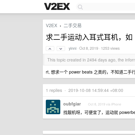
V2EX
二手交易
›
求二手运动入耳式耳机，如 pow
yinni
·
Oct 8, 2019
· 1253 views
This topic created in 2494 days ago, the inf
rt, 想求一个 power beats 之类的，不
1 replies
•
2019-10-08 14:59:44 +08:00
oubfgiar
Oct 8, 2019 via iPhone
找靓机呀，可便宜了，运动就 powerbea