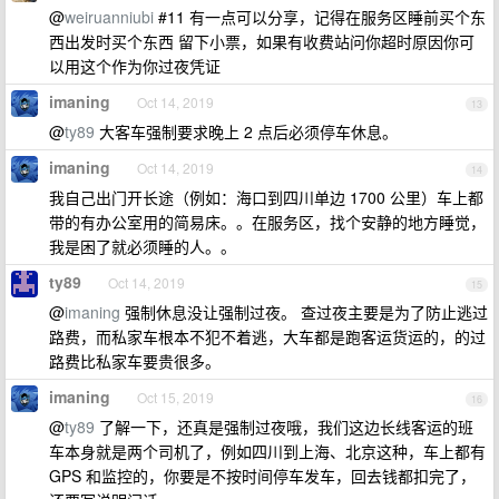
@
weiruanniubi
#11 有一点可以分享，记得在服务区睡前买个东
西出发时买个东西 留下小票，如果有收费站问你超时原因你可
以用这个作为你过夜凭证
imaning
Oct 14, 2019
13
@
ty89
大客车强制要求晚上 2 点后必须停车休息。
imaning
Oct 14, 2019
14
我自己出门开长途（例如：海口到四川单边 1700 公里）车上都
带的有办公室用的简易床。。在服务区，找个安静的地方睡觉，
我是困了就必须睡的人。。
ty89
Oct 14, 2019
15
@
imaning
强制休息没让强制过夜。 查过夜主要是为了防止逃过
路费，而私家车根本不犯不着逃，大车都是跑客运货运的，的过
路费比私家车要贵很多。
imaning
Oct 15, 2019
16
@
ty89
了解一下，还真是强制过夜哦，我们这边长线客运的班
车本身就是两个司机了，例如四川到上海、北京这种，车上都有
GPS 和监控的，你要是不按时间停车发车，回去钱都扣完了，