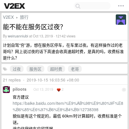
V2EX
旅行
›
能不能在服务区过夜？
By
weiruanniubi
at Oct 13, 2019 · 12142 views
计划自驾“穷”游，想在服务区停车，在车里过夜。有这样操作过的老
哥吗？网上说过夜的话下高速会收高速超时费，是真的吗，收费标准
是什么？
过夜
服务区
超时费
老哥
21 replies
•
2019-10-15 16:03:56 +08:00
piloots
Oct 13, 2019
2
1
官方建议
https://baike.baidu.com/item/%E9%AB%98%E9%80%9F%E8
%B6%85%E6%97%B6%E8%B4%B9/12738398
貌似是有这个规定的，最低 60km/时计算超时，收费标准是个
谜。
途中住宿修车应留凭据