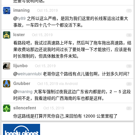
还要写说明问话。
imaning
Oct 15, 2019
17
@
ty89
之所以这么严格，是因为我们这里的长线客运出过重大
事故，一车四十几个一个都没活下来。
lcster
Oct 15, 2019
18
看路段吧，我试过高速路上坏车，然后叫了拖车拖出高速路，结
果收费站那边还说我时间过长了要处理一下才能放行，应该是有
时长限制的，但具体触发条件未知。
lijunbo
Oct 15, 2019
19
@
weiruanniubi
老哥你这个路线有点儿骚包啊，计划多久时间？
Grubber
Oct 15, 2019 via Android
20
@
imaning
大客车强制过夜我这边广东省内都是的，2 － 5 这段
时间不走，我看途经的广西海南的车也都是这样。
silencefent
Oct 15, 2019
21
你这路线是打算开死你自己,来回怕有 12000 公里里程了