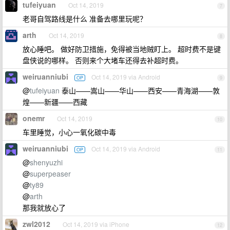
tufeiyuan
Oct 14, 2019
7
老哥自驾路线是什么 准备去哪里玩呢？
arth
Oct 14, 2019
8
放心睡吧。 做好防卫措施，免得被当地贼盯上。 超时费不是键
盘侠说的哪样。 否则来个大堵车还得去补超时费。
weiruanniubi
Oct 14, 2019 via Android
OP
9
@
tufeiyuan
泰山——嵩山——华山——西安——青海湖——敦
煌——新疆——西藏
onemr
Oct 14, 2019
10
车里睡觉，小心一氧化碳中毒
weiruanniubi
Oct 14, 2019 via Android
OP
11
@
shenyuzhi
@
superpeaser
@
ty89
@
arth
那我就放心了
zwl2012
Oct 14, 2019 via iPhone
12