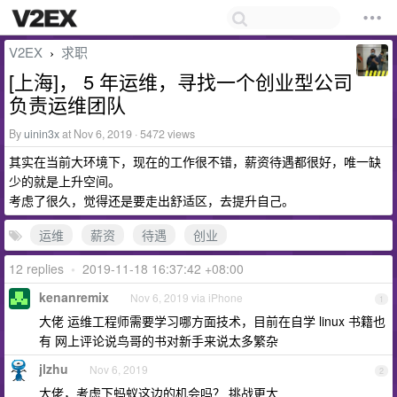
V2EX
求职
›
[上海]， 5 年运维，寻找一个创业型公司
负责运维团队
By
uinin3x
at Nov 6, 2019 · 5472 views
其实在当前大环境下，现在的工作很不错，薪资待遇都很好，唯一缺
少的就是上升空间。
考虑了很久，觉得还是要走出舒适区，去提升自己。
运维
薪资
待遇
创业
12 replies
•
2019-11-18 16:37:42 +08:00
kenanremix
Nov 6, 2019 via iPhone
1
大佬 运维工程师需要学习哪方面技术，目前在自学 linux 书籍也
有 网上评论说鸟哥的书对新手来说太多繁杂
jlzhu
Nov 6, 2019
2
大佬，考虑下蚂蚁这边的机会吗？ 挑战更大