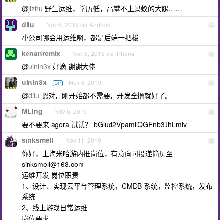
@
jlzhu
野生运维，学历低，高攀不上蚂蚁的大腿……
dilu
Nov 6, 2019 via Android
5
小公司哪会用运维啊，都是后端一把梭
kenanremix
Nov 6, 2019 via iPhone
6
@
uinin3x
好滴 谢谢大佬
uinin3x
Nov 6, 2019
OP
7
@
dilu
嗯对，刚开始都不需要，开发全撸就好了。
MLing
Nov 6, 2019
8
要不要来 agora 试试？ bGlud2VpamllQGFnb3JhLmlv
sinksmell
Nov 11, 2019
9
你好，上海米哈游内推岗位，有意向可投递简历至
sinksmell@163.com
运维开发 岗位职责
1、设计、实现云平台管理系统，CMDB 系统，监控系统，发布
系统
2、线上游戏日常运维
岗位要求