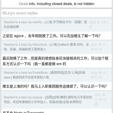
Deals
info, including closed deals, is not hidden
MLing's recent replies
Replied to a topic by shellfly
[上海] 字节跳动 RTC（调度）团
2022 年 4 月 1
›
日
队后端招聘
之前在 agora ，去年刚刚换了工作。可以先加楼主了解一下吗？
Replied to a topic by thbourlove
[上海] DeBank 邀请 SRE、全
2021 年 11
›
月 21 日
栈、后端、前端研发工程师加入
最近刚换了工作…但是真的很想投身区块链相关的工作，可以加个联
系方式认识一下吗（我一直都是做 sre 的
Replied to a topic by EmdeBoas
[美团校招][北京/上海][后端
2021 年 10
›
月 21 日
Java ] 美团到店平台技术部招人啦
楼主是上海的吗？我马上入职美团服务运维部了，可以认识一下吗？
2021 年
Replied to a topic by expexp
[远程][全职/兼职] 国际化元宇宙初创
›
10 月 19
项目，欢迎有激情的小伙伴加入，前端/后端/全栈/自荐职位
日
并不会 Node.js/Typescript 。。。。