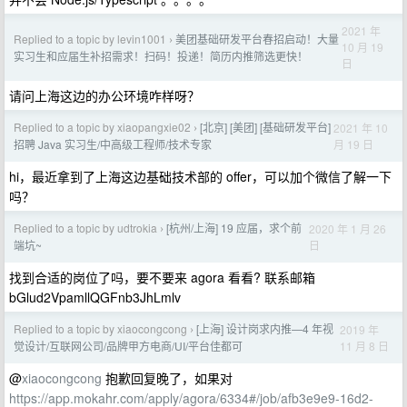
2021 年
Replied to a topic by levin1001
美团基础研发平台春招启动！大量
›
10 月 19
实习生和应届生补招需求！扫码！投递！简历内推筛选更快！
日
请问上海这边的办公环境咋样呀？
Replied to a topic by xiaopangxie02
[北京] [美团] [基础研发平台]
2021 年 10
›
月 19 日
招聘 Java 实习生/中高级工程师/技术专家
hi，最近拿到了上海这边基础技术部的 offer，可以加个微信了解一下
吗？
Replied to a topic by udtrokia
[杭州/上海] 19 应届，求个前
2020 年 1 月 26
›
日
端坑~
找到合适的岗位了吗，要不要来 agora 看看? 联系邮箱
bGlud2VpamllQGFnb3JhLmlv
Replied to a topic by xiaocongcong
[上海] 设计岗求内推—4 年视
2019 年
›
11 月 8 日
觉设计/互联网公司/品牌甲方电商/UI/平台佳都可
@
xiaocongcong
抱歉回复晚了，如果对
https://app.mokahr.com/apply/agora/6334#/job/afb3e9e9-16d2-