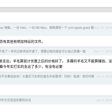
c 电脑，一台 Intel，一台 M2 Max，相继遇到一个 com.apple.goed 报
May 25, 202
否有其他有明显特征的文件。
开发了一年的记账项目开源了，需要记账的朋友可以自己部署一套
Nov 11, 202
承支出，羊毛算就计优惠之后的价格好了。 多薅的羊毛又不能算赚钱，没
看今年实打实的支出了多少，有没有必要
发平台春招启动！大量实习生和应届生补招需求！扫码！投递！简历内推
Jan 3, 202
 非邮件方式发送告警的办法
Jan 3, 202