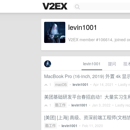
levin1001
V2EX member #106614, joined on
levin1001
提问
技
MacBook Pro (16-inch, 2019) 外置 4k
1
macOS
•
levin1001
•
Apr 14, 2021
• Lastly r
美团基础研发平台春招启动！大量实习生
1
酷工作
•
levin1001
•
Jan 3, 2022
• Lastly re
[美团] [上海] 高级、资深前端工程师(文
酷工作
•
levin1001
•
Feb 11, 2020