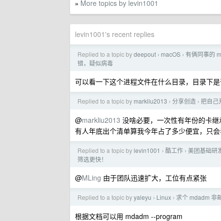
More topics by levin1001
»
levin1001's recent replies
Replied to a topic by
deepout
macOS
有俩同事的 ma
›
›
错，疑似病毒
可以看一下这个进程文件在什么目录，目录下是
Replied to a topic by
markliu2013
分享创造
把自己
›
›
@
markliu2013
没啥必要，一次性有年份的卡继
有人年底出个清单算我今年占了多少便宜，只会
Replied to a topic by
levin1001
酷工作
美团基础研
›
›
筛选更快！
@
MLing
由于团队迅速扩大，工位有点紧张
Replied to a topic by
yaleyu
Linux
求个 mdadm
›
›
根据文档可以用 mdadm --program