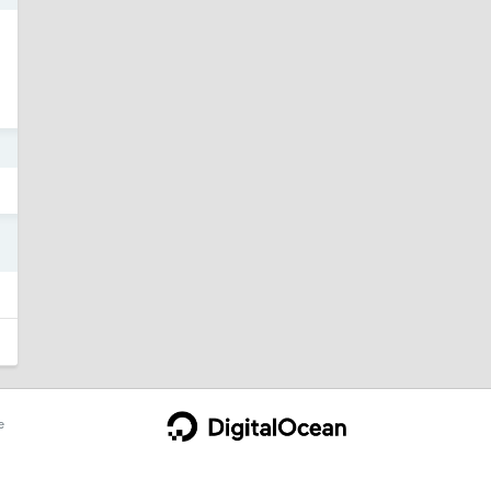
1
1
e