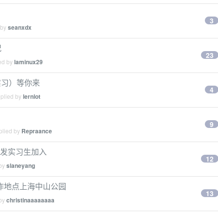
3
 by
seanxdx
况
23
ied by
laminux29
实习）等你来
4
eplied by
lernlot
9
plied by
Repraance
端开发实习生加入
12
 by
slaneyang
作地点上海中山公园
13
 by
christinaaaaaaaa