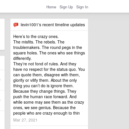
Home
Sign Up
Sign In
levin1001's recent timeline updates
Here’s to the crazy ones.
The misfits. The rebels. The
troublemakers. The round pegs in the
square holes. The ones who see things
differently.
They’re not fond of rules. And they
have no respect for the status quo. You
can quote them, disagree with them,
glorify or vilify them. About the only
thing you can’t do is ignore them.
Because they change things. They
push the human race forward. And
while some may see them as the crazy
ones, we see genius. Because the
people who are crazy enough to thin
Mar 27, 2021