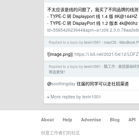
不太应该是线的问题了，我买了不同品牌的线测
- TYPE-C 转 Displayport 线 1.4 版 8K@144HZ
- TYPE-C 转 DisplayPort 线 1.2 版本 4k@60hz
id=556542623944&spm=a1z09.2.0.0.78aa2e
Replied to a topic by
levin1001
macOS
MacBook P
›
›
![image.png](
https://i.loli.net/2021/04/12/L
Replied to a topic by
levin1001
酷工作
美团基础研
›
›
筛选更快！
@
soothingday
往届的同学可以走社招渠道
More replies by levin1001
»
About
·
Help
·
Advertise
·
Blog
·
API
创意工作者们的社区