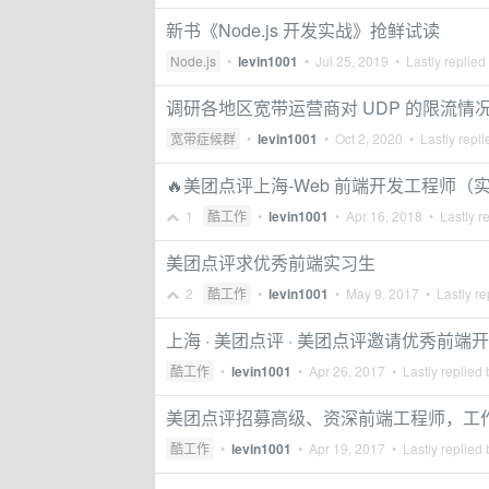
新书《Node.js 开发实战》抢鲜试读
Node.js
•
levin1001
•
Jul 25, 2019
• Lastly replied
调研各地区宽带运营商对 UDP 的限流情
宽带症候群
•
levin1001
•
Oct 2, 2020
• Lastly repl
🔥美团点评上海-Web 前端开发工程师（
1
酷工作
•
levin1001
•
Apr 16, 2018
• Lastly r
美团点评求优秀前端实习生
2
酷工作
•
levin1001
•
May 9, 2017
• Lastly re
上海 · 美团点评 · 美团点评邀请优秀前
酷工作
•
levin1001
•
Apr 26, 2017
• Lastly replied
美团点评招募高级、资深前端工程师，工
酷工作
•
levin1001
•
Apr 19, 2017
• Lastly replied