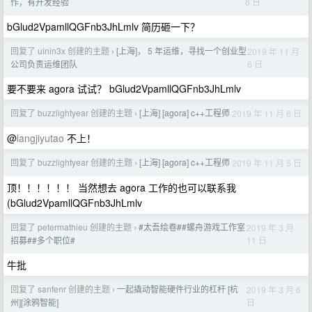
6 日
作，有开发经验
bGlud2VpamllQGFnb3JhLmlv 简历砸一下？
回复了 uinin3x 创建的主题
[上海]， 5 年运维，寻找一个创业型
2019 年 11 月
›
6 日
公司负责运维团队
要不要来 agora 试试？ bGlud2VpamllQGFnb3JhLmlv
回复了 buzzlightyear 创建的主题
[上海] [agora] c++工程师
2019 年 11 月 6 日
›
@
langjiyutao
不上！
回复了 buzzlightyear 创建的主题
[上海] [agora] c++工程师
2019 年 11 月 5 日
›
顶！！！！！！ 当然想去 agora 工作的也可以联系我
(bGlud2VpamllQGFnb3JhLmlv
回复了 petermathieu 创建的主题
#太吾绘卷##螺舟游戏工作室
2019 年 3 月
›
11 日
招募##多个职位#
牛批
回复了 sanfenr 创建的主题
一起撬动智能硬件行业的杠杆 [杭
2019 年 3 月 6
›
日
州][涂鸦智能]