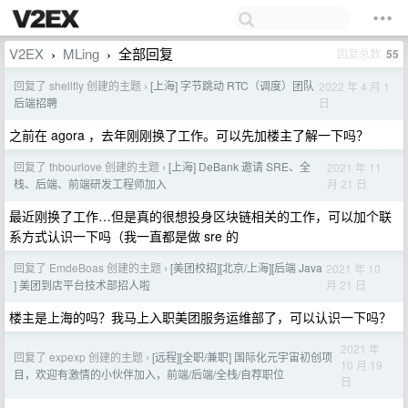
V2EX
MLing
全部回复
回复总数
55
›
›
回复了 shellfly 创建的主题
[上海] 字节跳动 RTC（调度）团队
2022 年 4 月 1
›
日
后端招聘
之前在 agora ，去年刚刚换了工作。可以先加楼主了解一下吗？
回复了 thbourlove 创建的主题
[上海] DeBank 邀请 SRE、全
2021 年 11
›
月 21 日
栈、后端、前端研发工程师加入
最近刚换了工作…但是真的很想投身区块链相关的工作，可以加个联
系方式认识一下吗（我一直都是做 sre 的
回复了 EmdeBoas 创建的主题
[美团校招][北京/上海][后端 Java
2021 年 10
›
月 21 日
] 美团到店平台技术部招人啦
楼主是上海的吗？我马上入职美团服务运维部了，可以认识一下吗？
2021 年
回复了 expexp 创建的主题
[远程][全职/兼职] 国际化元宇宙初创项
›
10 月 19
目，欢迎有激情的小伙伴加入，前端/后端/全栈/自荐职位
日