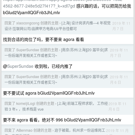
4562-8677-248e5d27f417?_k=xdl7gd
感兴趣的话，可以把简历给我
bGlud2VpamllQGFnb3JhLmlv
回复了 xiaocongcong 创建的主题
[上海] 设计岗求内推—4 年视觉
2019 年 11
›
月 7 日
设计/互联网公司/品牌甲方电商/UI/平台佳都可
找到合适的岗位了吗，要不要来 agora 看看
回复了 SuperSundae 创建的主题
[南京/苏州/上海][20 届毕业]求
2019 年 11
›
月 7 日
一份后端开发相关工作或者实习~
@
SuperSundae
收到啦，已经内推了
回复了 SuperSundae 创建的主题
[南京/苏州/上海][20 届毕业]求
2019 年 11
›
月 6 日
一份后端开发相关工作或者实习~
要不要试试 agora bGlud2VpamllQGFnb3JhLmlv
回复了 komeijiLogi 创建的主题
[上海] 前端工程师求职， 工作经
2019 年 11
›
月 6 日
验 3 年+ ，技术栈是 vue
要不来 agora 看看，绝对不 996 bGlud2VpamllQGFnb3JhLmlv
回复了 ABenmao 创建的主题
迫于被裁，杭州求一份运维岗工
2019 年 11 月
›