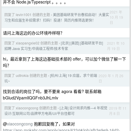
并不会 Node.js/Typescript 。。。。
2021 年
回复了 levin1001 创建的主题
美团基础研发平台春招启动！大量实
›
10 月 19
习生和应届生补招需求！扫码！投递！简历内推筛选更快！
日
请问上海这边的办公环境咋样呀？
回复了 xiaopangxie02 创建的主题
[北京] [美团] [基础研发平台]
2021 年 10
›
月 19 日
招聘 Java 实习生/中高级工程师/技术专家
hi，最近拿到了上海这边基础技术部的 offer，可以加个微信了解一下
吗？
回复了 udtrokia 创建的主题
[杭州/上海] 19 应届，求个前端
2020 年 1 月 26
›
日
坑~
找到合适的岗位了吗，要不要来 agora 看看? 联系邮箱
bGlud2VpamllQGFnb3JhLmlv
回复了 xiaocongcong 创建的主题
[上海] 设计岗求内推—4 年视觉
2019 年 11
›
月 8 日
设计/互联网公司/品牌甲方电商/UI/平台佳都可
@
xiaocongcong
抱歉回复晚了，如果对
https://app.mokahr.com/apply/agora/6334#/job/afb3e9e9-16d2-