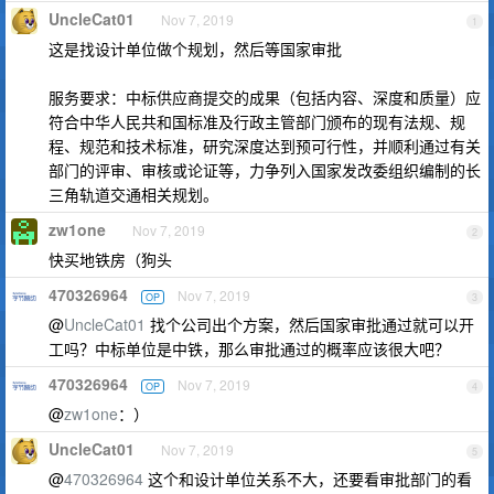
UncleCat01
Nov 7, 2019
1
这是找设计单位做个规划，然后等国家审批
服务要求：中标供应商提交的成果（包括内容、深度和质量）应
符合中华人民共和国标准及行政主管部门颁布的现有法规、规
程、规范和技术标准，研究深度达到预可行性，并顺利通过有关
部门的评审、审核或论证等，力争列入国家发改委组织编制的长
三角轨道交通相关规划。
zw1one
Nov 7, 2019
2
快买地铁房（狗头
470326964
Nov 7, 2019
OP
3
@
UncleCat01
找个公司出个方案，然后国家审批通过就可以开
工吗？中标单位是中铁，那么审批通过的概率应该很大吧？
470326964
Nov 7, 2019
OP
4
@
zw1one
：）
UncleCat01
Nov 7, 2019
5
@
470326964
这个和设计单位关系不大，还要看审批部门的看