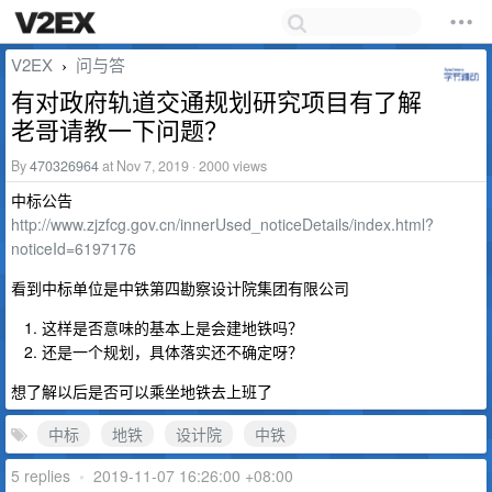
V2EX
问与答
›
有对政府轨道交通规划研究项目有了解
老哥请教一下问题？
By
470326964
at Nov 7, 2019 · 2000 views
中标公告
http://www.zjzfcg.gov.cn/innerUsed_noticeDetails/index.html?
noticeId=6197176
看到中标单位是中铁第四勘察设计院集团有限公司
这样是否意味的基本上是会建地铁吗？
还是一个规划，具体落实还不确定呀？
想了解以后是否可以乘坐地铁去上班了
中标
地铁
设计院
中铁
5 replies
•
2019-11-07 16:26:00 +08:00