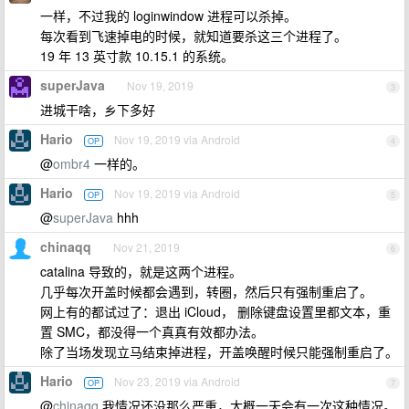
一样，不过我的 loginwindow 进程可以杀掉。
每次看到飞速掉电的时候，就知道要杀这三个进程了。
19 年 13 英寸款 10.15.1 的系统。
superJava
Nov 19, 2019
3
进城干啥，乡下多好
Hario
Nov 19, 2019 via Android
OP
4
@
ombr4
一样的。
Hario
Nov 19, 2019 via Android
OP
5
@
superJava
hhh
chinaqq
Nov 21, 2019
6
catalina 导致的，就是这两个进程。
几乎每次开盖时候都会遇到，转圈，然后只有强制重启了。
网上有的都试过了：退出 iCloud， 删除键盘设置里都文本，重
置 SMC，都没得一个真真有效都办法。
除了当场发现立马结束掉进程，开盖唤醒时候只能强制重启了。
Hario
Nov 23, 2019 via Android
OP
7
@
chinaqq
我情况还没那么严重，大概一天会有一次这种情况。