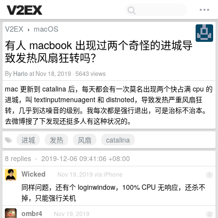
V2EX
macOS
›
有人 macbook 出现过两个奇怪的进城导
致发热风扇狂转吗？
By
Hario
at Nov 18, 2019 · 5643 views
mac 更新到 catalina 后，每天都会有一次莫名出现两个快占满 cpu 的
进城，叫 textinputmenuagent 和 distnoted，导致发热严重风扇狂
转，几乎到达噪音的级别。我每次都是强行退出，可是治标不治本。
去微博搜了下发现还挺多人有这种状况的。
进城
发热
风扇
catalina
8 replies
•
2019-12-06 09:41:06 +08:00
Wicked
Nov 19, 2019 via iPhone
1
同样问题，还有个 loginwindow，100% CPU 无响应，还杀不
掉，只能强行关机
ombr4
Nov 19, 2019
2