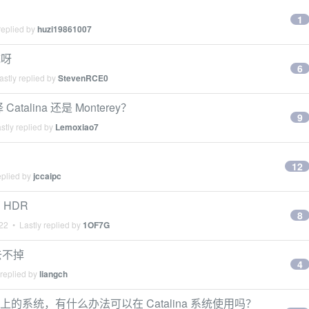
1
replied by
huzi19861007
统呀
6
stly replied by
StevenRCE0
Catalina 还是 Monterey？
9
stly replied by
Lemoxiao7
12
eplied by
jccaipc
 HDR
8
022
• Lastly replied by
1OF7G
栏去不掉
4
 replied by
liangch
12 以上的系统，有什么办法可以在 Catalina 系统使用吗？