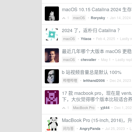
macOS 10.15 Catalina 2024 
1
macOS
•
Rorysky
•
Jan 14, 2024
2024 了，返朴归 Catalina ？
macOS
•
Ytiaoa
•
Feb 4, 2025
• Lastly r
最近几年哪个大版本 macOS 更
macOS
•
chevalier
•
May 1
• Lastly rep
b 站视频音量总是默认 100%
哔哩哔哩
•
lefthand2006
•
Dec 24, 2023
17 款 macbook pro，现在是 
下，大伙觉得哪个版本比较适合
1
MacBook Pro
•
yj444
•
Dec 1, 202
MacBook Pro (15-inch, 2016
问与答
•
AngryPanda
•
Jul 25, 2023
• La