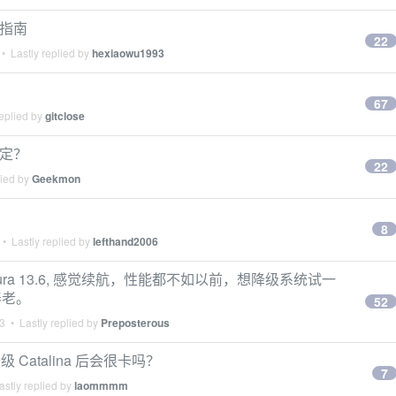
生存指南
22
• Lastly replied by
hexiaowu1993
67
eplied by
gitclose
稳定？
22
lied by
Geekmon
8
• Lastly replied by
lefthand2006
ventura 13.6, 感觉续航，性能都不如以前，想降级系统试一
养老。
52
3
• Lastly replied by
Preposterous
)，升级 Catalina 后会很卡吗？
7
stly replied by
laommmm