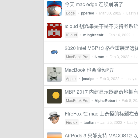
今天 mac edge 连续崩溃了
Edge
•
pperlee
•
Mar 30, 2022
• Lastly 
icloud 钥匙串是不是不支持老系
iCloud
•
mingfreeair
•
Feb 16, 2022
• La
2020 Intel MBP13 格盘重装是选择 
MacBook Pro
•
ivmm
•
Feb 3, 2022
• La
MacBook 也会降频吗？
Apple
•
jccaipc
•
Feb 3, 2022
• Lastly r
MBP 2017 内建显示器离奇地拥有
MacBook Pro
•
AlphaRobert
•
Feb 8, 2
FireFox 在 mac 上奇怪的标题
Firefox
•
taotian
•
Jan 25, 2022
• Lastly
AirPods 3 只能支持 MACOS