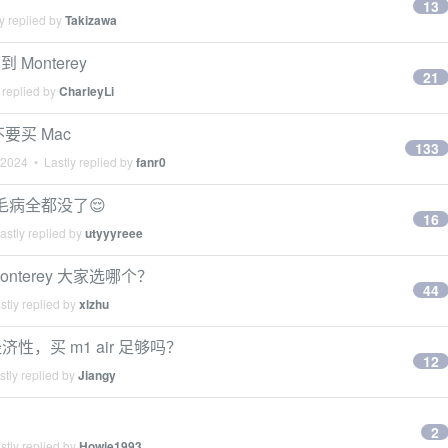
13
y replied by
Takizawa
到 Monterey
21
 replied by
CharleyLi
要买 Mac
133
, 2024
• Lastly replied by
fanr0
毛病全都没了😌
16
stly replied by
utyyyreee
s Monterey 大家选哪个？
44
tly replied by
xlzhu
，买 m1 air 足够吗？
12
tly replied by
Jiangy
2
tly replied by
Howie1993