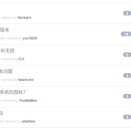
5
 replied by
hackpro
 版本
18
tly replied by
ysc3839
ic 听无损
2
y replied by
Ccf
版本问题
3
 replied by
falamche
新系统的图标？
3
y replied by
FozillaMox
动
3
tly replied by
shafake