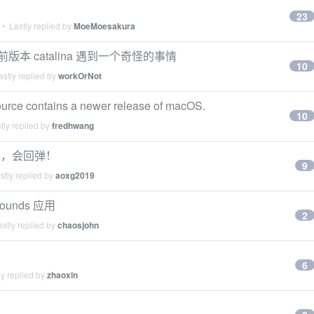
23
• Lastly replied by
MoeMoesakura
56 当前版本 catalina 遇到一个奇怪的事情
10
stly replied by
workOrNot
rce contains a newer release of macOS.
10
tly replied by
fredhwang
换屏幕，会回弹！
9
tly replied by
aoxg2019
rounds 应用
2
stly replied by
chaosjohn
6
y replied by
zhaoxin