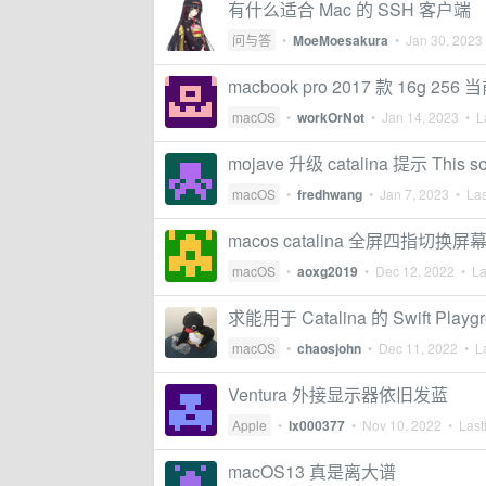
有什么适合 Mac 的 SSH 客户端
问与答
•
MoeMoesakura
•
Jan 30, 2023
macbook pro 2017 款 16g 2
macOS
•
workOrNot
•
Jan 14, 2023
• La
mojave 升级 catalina 提示 This sou
macOS
•
fredhwang
•
Jan 7, 2023
• Las
macos catalina 全屏四指切
macOS
•
aoxg2019
•
Dec 12, 2022
• Las
求能用于 Catalina 的 Swift Playg
macOS
•
chaosjohn
•
Dec 11, 2022
• La
Ventura 外接显示器依旧发蓝
Apple
•
lx000377
•
Nov 10, 2022
• Lastl
macOS13 真是离大谱