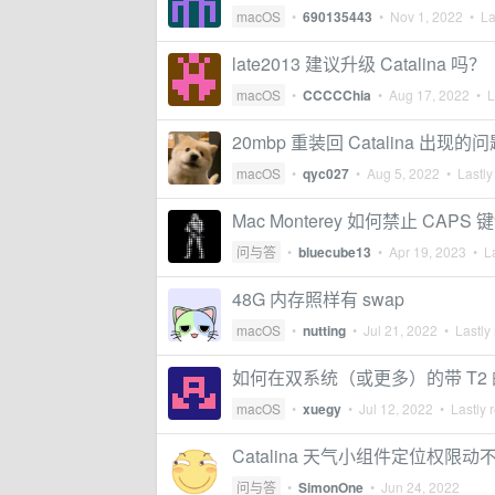
macOS
•
690135443
•
Nov 1, 2022
• Las
late2013 建议升级 Catalina 吗？
macOS
•
CCCCChia
•
Aug 17, 2022
• La
20mbp 重装回 Catalina 出现的
macOS
•
qyc027
•
Aug 5, 2022
• Lastly
Mac Monterey 如何禁止 C
问与答
•
bluecube13
•
Apr 19, 2023
• La
48G 内存照样有 swap
macOS
•
nutting
•
Jul 21, 2022
• Lastly 
如何在双系统（或更多）的带 T2 
macOS
•
xuegy
•
Jul 12, 2022
• Lastly 
Catalina 天气小组件定位权限
问与答
•
SimonOne
•
Jun 24, 2022