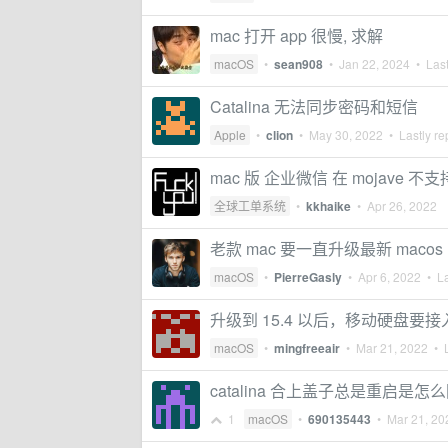
mac 打开 app 很慢, 求解
macOS
•
sean908
•
Jan 22, 2024
• Last
Catalina 无法同步密码和短信
Apple
•
clion
•
May 30, 2022
• Lastly re
mac 版 企业微信 在 mojave 
全球工单系统
•
kkhaike
•
Apr 26, 2022
老款 mac 要一直升级最新 maco
macOS
•
PierreGasly
•
Apr 6, 2022
• La
升级到 15.4 以后，移动硬盘要
macOS
•
mingfreeair
•
Mar 21, 2022
• L
catalina 合上盖子总是重启是怎
1
macOS
•
690135443
•
Mar 21, 20