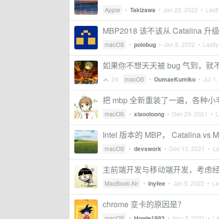
Apple
•
Takizawa
•
Jan 22, 2022
• Lastl
MBP2018 该不该从 Catalina 升级
macOS
•
polobug
•
Jan 8, 2022
• Lastly
如果你不想天天被 bug 气到，就不
24
macOS
•
OumaeKumiko
•
Jul 1
把 mbp 全新重装了一遍，各种小
macOS
•
xiaooloong
•
Dec 29, 2021
• La
Intel 版本的 MBP， Catalina v
macOS
•
devswork
•
Dec 12, 2021
• Las
主前端开发与移动端开发，考虑经济性
MacBook Air
•
inyfee
•
Jan 5, 2022
• Las
chrome 变卡的原因是？
macOS
•
Howie1993
•
Nov 3, 2021
• Las