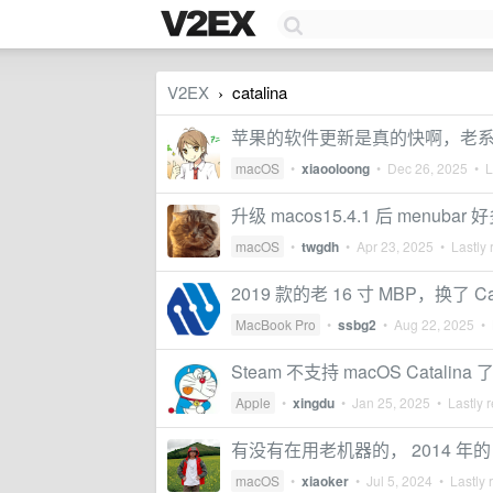
V2EX
catalina
›
苹果的软件更新是真的快啊，老
macOS
•
xiaooloong
•
Dec 26, 2025
• La
升级 macos15.4.1 后 menub
macOS
•
twgdh
•
Apr 23, 2025
• Lastly 
2019 款的老 16 寸 MBP，换了 Ca
MacBook Pro
•
ssbg2
•
Aug 22, 2025
• 
Steam 不支持 macOS Catalina 
Apple
•
xingdu
•
Jan 25, 2025
• Lastly r
有没有在用老机器的， 2014 年的
macOS
•
xiaoker
•
Jul 5, 2024
• Lastly 