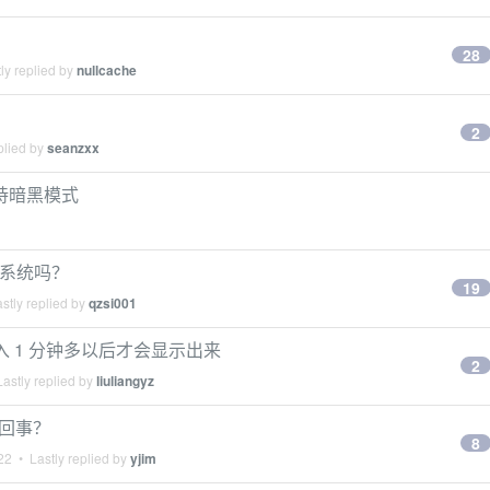
28
ly replied by
nullcache
2
plied by
seanzxx
不支持暗黑模式
s 系统吗？
19
stly replied by
qzsi001
接入 1 分钟多以后才会显示出来
2
astly replied by
liuliangyz
么回事？
8
22
• Lastly replied by
yjim