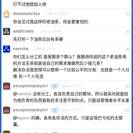
打不过他就加入他
dreamerlv3ex
Dec 4, 2019
7
你没见过我这样的老油条，你会更害怕的．
amdhcwte
Dec 4, 2019
8
先打听一下油条后台有多硬
nanoha
Dec 4, 2019
9
你们怎么分工的 是按需求个数么？我猜测你说的这个老油条用
的方法无非就是说自己的需求难做然后少接几条？
解决办法我觉得可以使用一个比较公平的分发：也就是一个人分
堆 另一个人先选
exceptionplayer1
Dec 4, 2019
OP
10
@
nanoha
没有分工，各自负责自己的模块，所以我采坑就是因
为他负责的东西我有好多注意不到的点。只能说管理者水平太差
exceptionplayer1
Dec 4, 2019
OP
11
@
lagoon
的确，各有各存活的方式。只是这哑巴亏吃的太窝
囊。