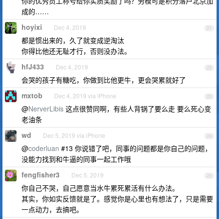
你的优秀员工称号给你实质奖励了吗？劳模可是积分落户北京加
成的……
hoyixi
Dec 4, 2019
21
都是惯出来的，久了就变成逆淘汰
你得比他还无耻才行，否则没办法。
hfJ433
Dec 4, 2019
22
会哭的孩子有糖吃，你做到比他更牛，更会哭累就好了
mxtob
Dec 4, 2019 via iPhone
23
@
NerverLibis
这点很赞同啊，有些人背锅了要么走 要么死心变
老油条
wd
Dec 5, 2019 via iPhone
24
@
coderluan
#13 你说错了吧，同事的问题都是你自己的问题，
没能力找到和牛逼的同事一起工作哦
fengfisher3
Dec 5, 2019
25
你自己不哭，自己愿意当水牛累死累活有什么办法。
其实，你如实反馈就是了。感觉你是心里也有想法了，只是需要
一点动力，去搞吧。