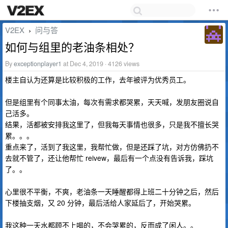
V2EX
问与答
›
如何与组里的老油条相处？
By
exceptionplayer1
at Dec 4, 2019 · 4126 views
楼主自认为还算是比较积极的工作，去年被评为优秀员工。
但是组里有个同事太油，每次有需求都哭累，天天喊，发朋友圈说自
己活多。
结果，活都被安排我这里了，但我每天事情也很多，只是我不擅长哭
累。。。
重点来了，活到了我这里，我帮忙做，但是还踩了坑，对方仿佛扔不
去就不管了，还让他帮忙 reivew，最后有一个点没有告诉我，踩坑
了。。
心里很不平衡，不爽，老油条一天睡醒都得上班二十分钟之后，然后
下楼抽支烟，又 20 分钟，最后活给人家延后了，开始哭累。
我这种一天水都顾不上喝的，不会哭累的，反而成了闲人。。