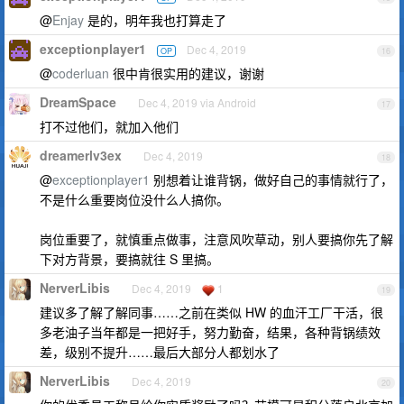
@
Enjay
是的，明年我也打算走了
exceptionplayer1
Dec 4, 2019
OP
16
@
coderluan
很中肯很实用的建议，谢谢
DreamSpace
Dec 4, 2019 via Android
17
打不过他们，就加入他们
dreamerlv3ex
Dec 4, 2019
18
@
exceptionplayer1
别想着让谁背锅，做好自己的事情就行了，
不是什么重要岗位没什么人搞你。
岗位重要了，就慎重点做事，注意风吹草动，别人要搞你先了解
下对方背景，要搞就往 S 里搞。
NerverLibis
Dec 4, 2019
1
19
建议多了解了解同事……之前在类似 HW 的血汗工厂干活，很
多老油子当年都是一把好手，努力勤奋，结果，各种背锅绩效
差，级别不提升……最后大部分人都划水了
NerverLibis
Dec 4, 2019
20