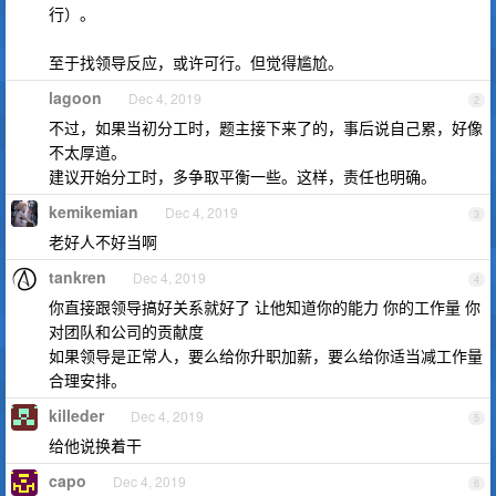
行）。
至于找领导反应，或许可行。但觉得尴尬。
lagoon
Dec 4, 2019
2
不过，如果当初分工时，题主接下来了的，事后说自己累，好像
不太厚道。
建议开始分工时，多争取平衡一些。这样，责任也明确。
kemikemian
Dec 4, 2019
3
老好人不好当啊
tankren
Dec 4, 2019
4
你直接跟领导搞好关系就好了 让他知道你的能力 你的工作量 你
对团队和公司的贡献度
如果领导是正常人，要么给你升职加薪，要么给你适当减工作量
合理安排。
killeder
Dec 4, 2019
5
给他说换着干
capo
Dec 4, 2019
6