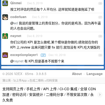
Qinmei
Dec 5, 2019
26
按工时评估的然后每个人平均分, 这样就知道是谁拖延了呗
coderluan
Dec 5, 2019
27
@
wd
我说的是管理上的责任划分，你说的是鸡汤，因为再牛逼
的人也会出问题。
nsynet
Dec 8, 2019
28
你们公司的 KPI 是怎么做呢,某个模块是你做的,绩效就在你的
KPI 上,review 出来问题只要 fix 就行,就怕没有 KPI,吃大锅饭的
exceptionplayer1
Dec 10, 2019
OP
29
@
nsynet
有 KPI,但是基本不按那个来
© 2026 V2EX · 65ms · 3.9.8.5
About
·
Language
蒲公英 - 🚀上传App→生成二维码→扫码安装
支持网页上传 / 手机上传 / API 上传 / CI-CD 集成 / 全球 CDN
›
加速 / 密码访问 / 安装统计 / 二维码分享 / 不限安装次数 / 永
久免费