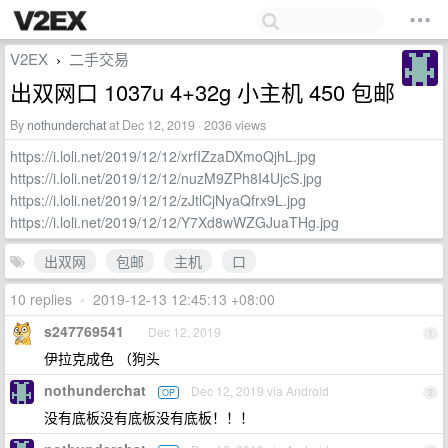
V2EX
二手交易
›
出双网口 1037u 4+32g 小主机 450 包邮
By
nothunderchat
at Dec 12, 2019 · 2036 views
https://i.loli.net/2019/12/12/xrfIZzaDXmoQjhL.jpg
https://i.loli.net/2019/12/12/nuzM9ZPh8I4UjcS.jpg
https://i.loli.net/2019/12/12/zJtlCjNyaQfrx9L.jpg
https://i.loli.net/2019/12/12/Y7Xd8wWZGJuaTHg.jpg
出双网
包邮
主机
口
10 replies
•
2019-12-13 12:45:13 +08:00
s247769541
Dec 12, 2019
1
伊拉克成色 （狗头
nothunderchat
Dec 12, 2019 via Android
OP
2
没有底板没有底板没有底板！！！