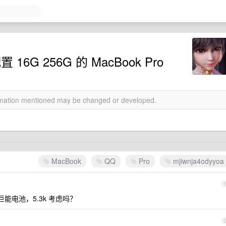
 16G 256G 的 MacBook Pro
ormation mentioned may be changed or developed.
MacBook
QQ
Pro
mjiwnja4odyyoa
新换绿巨能电池，5.3k 考虑吗？