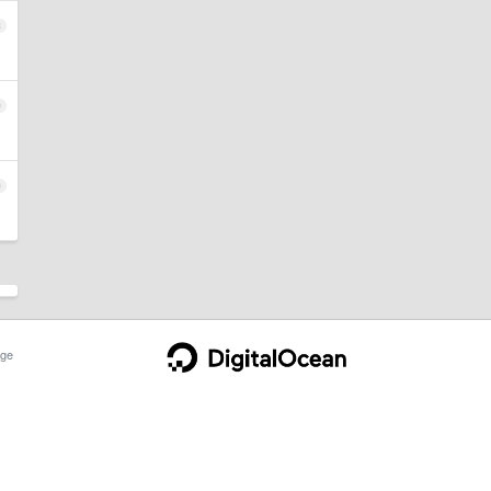
8
9
0
ge