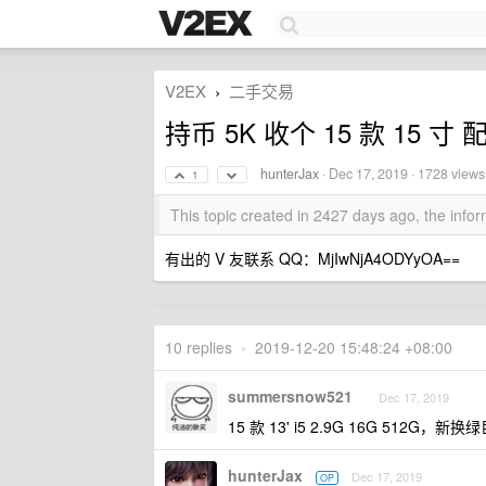
V2EX
二手交易
›
持币 5K 收个 15 款 15 寸 配置
hunterJax
·
Dec 17, 2019
· 1728 views
1
This topic created in 2427 days ago, the inf
有出的 V 友联系 QQ：MjIwNjA4ODYyOA==
10 replies
•
2019-12-20 15:48:24 +08:00
summersnow521
Dec 17, 2019
15 款 13' i5 2.9G 16G 512G，
hunterJax
Dec 17, 2019
OP