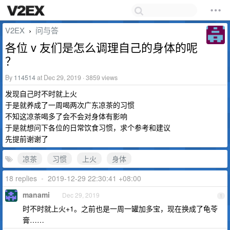
V2EX
问与答
›
各位 v 友们是怎么调理自己的身体的呢
？
By
114514
at Dec 29, 2019 · 3859 views
发现自己时不时就上火
于是就养成了一周喝两次广东凉茶的习惯
不知这凉茶喝多了会不会对身体有影响
于是就想问下各位的日常饮食习惯，求个参考和建议
先提前谢谢了
凉茶
习惯
上火
身体
18 replies
•
2019-12-29 22:30:41 +08:00
manami
Dec 29, 2019
1
时不时就上火+1。之前也是一周一罐加多宝，现在换成了龟苓
膏……