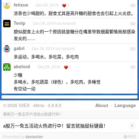
feitxue
Dec 29, 2019
1
15
凉茶也少喝甜的，甜食尤其是高升糖的甜食也会引起上火炎症。
Tenlp
Dec 29, 2019 via Android
16
貌似甜食上火的一个原因就是糖分在嘴里导致细菌繁殖局部感染
发炎的.......
gabri
Dec 29, 2019 via Android
17
多运动，多喝水，多吃菜，多吃肉
abeford
Dec 29, 2019
1
18
少糖
多喝水，多吃蔬菜（绿色），多吃肉，多睡觉
有空动一动
© 2026 V2EX · 46ms · 3.9.8.5
About
·
Language
券商万一免五开户活动火热进行中！
›
a股万一免五活动火热进行中！留言就抽鼠标键盘！
Promoted by
daxiaolian
PRO