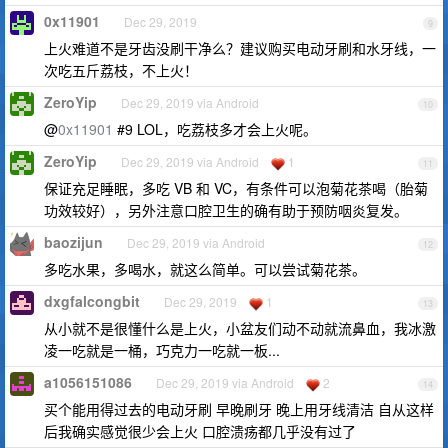
0x11901
Dec 29, 2019
9
上火难道不是牙齿没刷干净么？建议购买电动牙刷和水牙线，一
次吃五斤荔枝，不上火！
ZeroYip
Dec 29, 2019 via Android
10
@
0x11901
#9 LOL，吃荔枝多才会上火呢。
ZeroYip
Dec 29, 2019 via Android
1
11
保证充足睡眠，多吃 VB 和 VC，有条件可以泡菊花茶喝（胎菊
功效较好），另外注意口腔卫生的确有助于预防咽炎复发。
baozijun
Dec 29, 2019 via Android
12
多吃水果，多喝水，就这么简单。可以尝试菊花茶。
dxgfalcongbit
Dec 29, 2019
1
13
从小就不是很懂什么是上火，小盆友们动不动就流鼻血，我冰激
凌一吃就是一桶，巧克力一吃就一板...
a1056151086
Dec 29, 2019 via Android
2
14
买个能用得过去的电动牙刷 早晚刷牙 晚上用牙线清洁 自从这样
后我确实感觉很少会上火 口腔溃疡都几乎没有过了