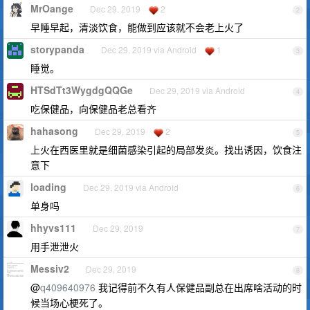
MrOange
Dec 29, 2019
2
2
早睡早起，清淡饮食，能做到应该就不会老上火了
storypanda
Dec 29, 2019 via Android
1
3
睡觉。
HTSdTt3WygdgQQGe
Dec 29, 2019 via Android
4
吃保健品，向保健品老总看齐
hahasong
Dec 29, 2019
2
5
上火在西医里就是细菌感染引起的局部发炎。找出诱因，饮食注
意下
loading
Dec 29, 2019 via Android
6
单身吗
hhyvs111
Dec 29, 2019
7
用手泄泄火
Messiv2
Dec 29, 2019
8
@
q409640976
我记得前不久有人保健品副总在出席啥活动的时
候当场心梗死了。