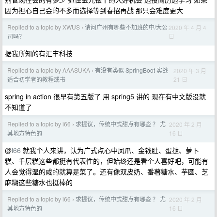
因为担心自己会的不多而选择等到春招再战 那只会难度更大
Replied to a topic by XWUS
请问广州有哪些不加班的中/大公
2020 年 4 月 4
›
日
司吗？
据我所知的有汇丰科技
Replied to a topic by AAASUKA
有没有类似 SpringBoot 实战
2020 年 3 月
›
21 日
适合初学者的教程或书
spring in action 很早有第五版了 用 spring5 讲的 现在有中文版没就
不知道了
Replied to a topic by i66
求提议，传统中式甜点有哪些 ？ 尤
2020 年 2 月
›
16 日
其地方特色的
@
i66
就我个人来讲，认为广式点心中凤爪、金钱肚、蛋挞、萝卜
糕、千层糕这些都挺有代表性的，但始终还是看个人喜好吧，可能有
人会觉得湿的咸的就算是菜了。还有像双皮奶、番薯糖水、芋圆、芝
麻糊这些糖水也挺棒的
Replied to a topic by i66
求提议，传统中式甜点有哪些 ？ 尤
2020 年 2 月
›
16 日
其地方特色的