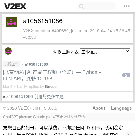
a1056151086
V2EX member #405680, joined on 2019-04-24 15:56:45
+08:00
切换主题列表
远程工作
•
a1056151086
[北京/远程] AI 产品工程师（全职）— Python +
2
LLM API，底薪 10-15K
Mar 5 • Lastly replied by
libruce
a1056151086 创建的更多主题
»
© 2026 V2EX · 5ms · 3.9.8.5
About
·
Language
ChatGPT plus/pro,Claude pro 官方正版订阅代充值
充您自己的帐号，可以续费，不绑定任何 ID 和卡，长期稳定
›
使用，带质保售后服务。 GPT Plus/Claude pro订阅代充价