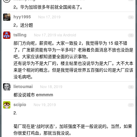
2。华为加班很多年前就全国闻名了。
hyy1995
Nov 17, 2019
14
2，送分题
tslling
Nov 17, 2019 via Android
15
部门方向呢，薪资呢。大家一致投 2，我觉得华为 15 级不错
了，广发薪资能有华为一半多吗？老揪着负面消息不放也没劲是
吧，大家应该都知道要全面的认识事物。
还有说华为不是大厂的，楼主帖里也没说华为是大厂。大不大本
来是个相对的概念，但是我觉得说世界五百强的公司是大厂应该
没毛病吧。
lietoumai
Nov 18, 2019
16
都没说城市 emmmm
scipio
Nov 19, 2019
17
2.
菊厂现在是“战时状态”，加班强度不是一般说说的。当然，如果
你很爱打鸡血，那就当我没说。