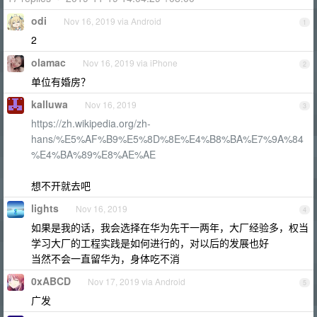
odi
Nov 16, 2019 via Android
1
2
olamac
Nov 16, 2019 via iPhone
2
单位有婚房？
kalluwa
Nov 16, 2019
3
https://zh.wikipedia.org/zh-
hans/%E5%AF%B9%E5%8D%8E%E4%B8%BA%E7%9A%84
%E4%BA%89%E8%AE%AE
想不开就去吧
lights
Nov 16, 2019
4
如果是我的话，我会选择在华为先干一两年，大厂经验多，权当
学习大厂的工程实践是如何进行的，对以后的发展也好
当然不会一直留华为，身体吃不消
0xABCD
Nov 17, 2019 via Android
5
广发