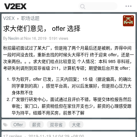
V2EX
职场话题
›
求大佬们意见， offer 选择
By
NeoIm
at Nov 16, 2019 · 5191 views
秋招最初面试过了某大厂，但是拖了两个月最后还是被刷，弄得中间
一段时间没去找，重新去找的时候头大得不行 终于迎来 offer，还是一
次来两份。。。求大佬们给点比较意见 个人情况：本科 985 非科班，
考研失利调剂到双非省级 211，计算机专硕；期望做后台开发 offer：
华为软开，offer 已发，三天内回复； 15 级（据说偏高，的确比
同学拿到的高），感觉平台高，对以后发展好，但是担心压力大
身体熬不住
广发银行研发中心，面试通过且评价不错，等提交体检报告然后
审批；家门口，薪资稍低但在家住开支也少，薪资的心理感受跟
华为持平，结婚不用买房，前景不了解
Offer
薪资
双非省
大佬
17 replies
•
2019-11-19 14:04:29 +08:00