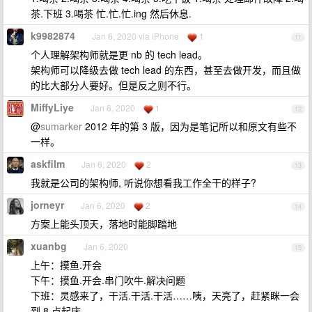
茶.下班 3.喝茶 忙.忙.忙.ing 然后休息.
k9982874
Jan 6, 2020 via iPhone
1
11
个人理解架构师就是更 nb 的 tech lead。
架构师可以降级去做 tech lead 的东西，甚至去做开发，而且做
的比大部分人要好。但是反之则不行。
MiffyLiye
Jan 6, 2020
1
12
@
sumarker
2012 年的第 3 版，因为是笔记所以和原文有些不
一样。
askfilm
Jan 6, 2020
2
13
我就是公司的架构师, 听说你想看我工作全干的样子?
jorneyr
Jan 6, 2020
2
14
方案上能头顶天，落地时能脚踏地
xuanbg
Jan 6, 2020
15
上午：摸鱼.开会
下午：摸鱼.开会.串门吹牛.解决问题
下班：灵感来了，干活.干活.干活……咦，天亮了，赶紧眯一会
到 8 点起床