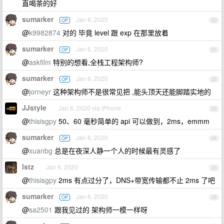
直喝茶的好
sumarker
Jan 6, 2020
OP
20
@
k9982874
对的 毕竟 level 跟 exp 在那里放着
sumarker
Jan 6, 2020
OP
21
@
askfilm
特别的想看,全栈工程架构师?
sumarker
Jan 6, 2020
OP
22
@
jorneyr
这种架构师不是很常见把 ,能头顶天还能脚踏实地的
JJstyle
Jan 6, 2020 via iPhone
23
@
thisisgpy
50、60 毫秒简单的 api 可以做到，2ms，emmm
sumarker
Jan 6, 2020
OP
24
@
xuanbg
总是在夜深人静一个人的时候最有灵感了
lstz
Jan 6, 2020
25
@
thisisgpy
2ms 有点过分了，DNS+带宽传输都不止 2ms 了吧
sumarker
Jan 6, 2020
OP
26
@
sa2501
跟我见过的 架构师一模一样呀