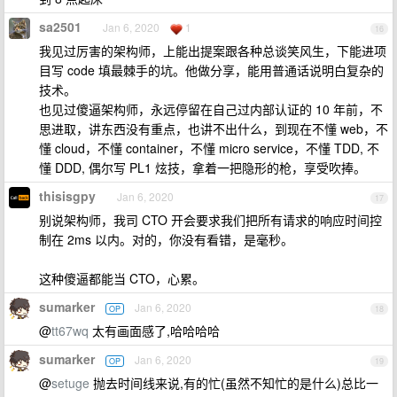
sa2501
Jan 6, 2020
1
16
我见过厉害的架构师，上能出提案跟各种总谈笑风生，下能进项
目写 code 填最棘手的坑。他做分享，能用普通话说明白复杂的
技术。
也见过傻逼架构师，永远停留在自己过内部认证的 10 年前，不
思进取，讲东西没有重点，也讲不出什么，到现在不懂 web，不
懂 cloud，不懂 container，不懂 micro service，不懂 TDD, 不
懂 DDD, 偶尔写 PL1 炫技，拿着一把隐形的枪，享受吹捧。
thisisgpy
Jan 6, 2020
17
别说架构师，我司 CTO 开会要求我们把所有请求的响应时间控
制在 2ms 以内。对的，你没有看错，是毫秒。
这种傻逼都能当 CTO，心累。
sumarker
Jan 6, 2020
OP
18
@
tt67wq
太有画面感了,哈哈哈哈
sumarker
Jan 6, 2020
OP
19
@
setuge
抛去时间线来说,有的忙(虽然不知忙的是什么)总比一