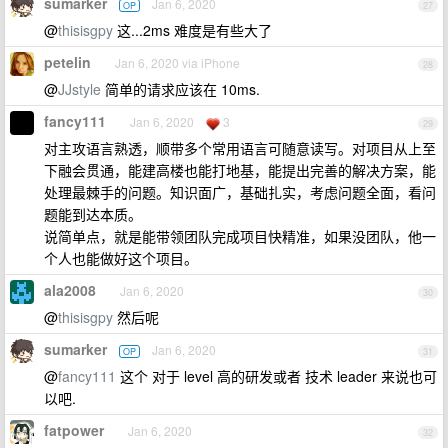
sumarker
Jan 6, 2020
OP
27
@
thisisgpy
这...2ms 难度是有些大了
petelin
Jan 6, 2020 via iPhone
28
@
JJstyle
简单的请求应该在 10ms.
fancy111
Jan 6, 2020
3
29
对主攻语言熟透，顺带多个常用语言可随意读写。对项目从上至
下融会贯通，能建高楼也能打地基，能提出完善的解决方案，能
处理最棘手的问题。知识面广，基础扎实，考虑问题全面，看问
题能到达本质。
说简单点，就是能带领团队完成项目快精准，如果没团队，他一
个人也能做好这个项目。
ala2008
Jan 6, 2020
30
@
thisisgpy
然后呢
sumarker
Jan 6, 2020
OP
31
@
fancy111
这个 对于 level 高的研发或者 技术 leader 来说也可
以吧.
fatpower
Jan 6, 2020
32