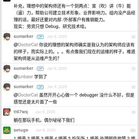
补充，理想中的架构师还有一个到两点：宣（吹）讲（牛）能
（逼）力，帮助公司建立技术形象、业界影响力。组内没产品经
理的话，最好还要对内部 /外部客户有推销能力。
现实：劳资只想 Debug、研究技术哇。
sumarker
Jan 6, 2020
OP
6
@
DoctorCat
你说的理想的架构师确实是我认为的架构师应该有
的样子，而实际上的。。。有点像我们现在的运维的样子，难道
架构师是从运维产生的？
sumarker
Jan 6, 2020
OP
7
@
junbaor
学到了
sumarker
Jan 6, 2020
OP
8
@
DoctorCat
虽然开开心心做一个 debugger 没什么不好，但是
感觉还是太片面了一些
tt67wq
Jan 6, 2020
9
躺在那玩手机，偶尔咇咇下我们
setuge
Jan 6, 2020
10
1.喝茶 2.喝茶 3.喝茶 4.喝茶 5.吃午饭 1.喝茶 处理邮件故障 2.喝