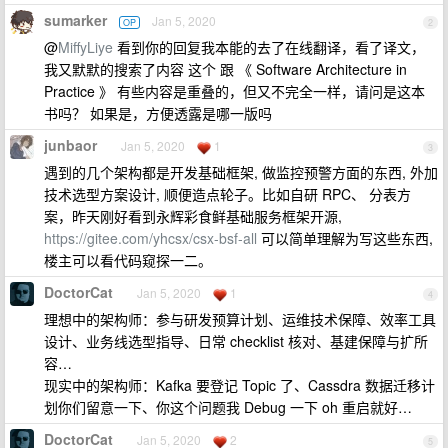
sumarker
Jan 5, 2020
OP
2
@
MiffyLiye
看到你的回复我本能的去了在线翻译，看了译文，
我又默默的搜索了内容 这个 跟 《 Software Architecture in
Practice 》 有些内容是重叠的，但又不完全一样，请问是这本
书吗？ 如果是，方便透露是哪一版吗
junbaor
Jan 5, 2020
1
3
遇到的几个架构都是开发基础框架, 做监控预警方面的东西, 外加
技术选型方案设计, 顺便造点轮子。比如自研 RPC、 分表方
案，昨天刚好看到永辉彩食鲜基础服务框架开源,
https://gitee.com/yhcsx/csx-bsf-all
可以简单理解为写这些东西,
楼主可以看代码窥探一二。
DoctorCat
Jan 5, 2020
1
4
理想中的架构师：参与研发预算计划、运维技术保障、效率工具
设计、业务线选型指导、日常 checklist 核对、基建保障与扩所
容…
现实中的架构师：Kafka 要登记 Topic 了、Cassdra 数据迁移计
划你们留意一下、你这个问题我 Debug 一下 oh 重启就好…
DoctorCat
Jan 5, 2020
2
5