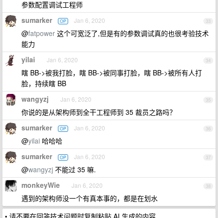
参数配置调试工程师
sumarker
Jan 6, 2020
OP
33
@
fatpower
这个可宽泛了,但是有的参数调试真的也很考验技术
能力
yilai
Jan 6, 2020
34
瞎 BB->被我打脸，瞎 BB->被同事打脸，瞎 BB->被所有人打
脸，持续瞎 BB
wangyzj
Jan 6, 2020
35
你说的是从架构师到全干工程师到 35 裁员之路吗？
sumarker
Jan 6, 2020
OP
36
@
yilai
哈哈哈
sumarker
Jan 6, 2020
OP
37
@
wangyzj
不能过 35 嘛.
monkeyWie
Jan 6, 2020
38
遇到的架构师没一个有真本事的，都是在划水
• 请不要在回答技术问题时复制粘贴 AI 生成的内容