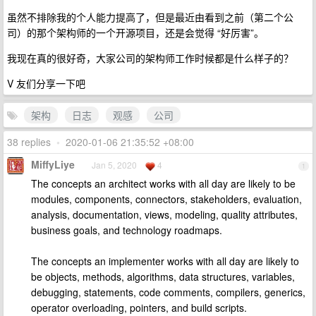
虽然不排除我的个人能力提高了，但是最近由看到之前（第二个公
司）的那个架构师的一个开源项目，还是会觉得 “好厉害”。
我现在真的很好奇，大家公司的架构师工作时候都是什么样子的？
V 友们分享一下吧
架构
日志
观感
公司
38 replies
•
2020-01-06 21:35:52 +08:00
MiffyLiye
Jan 5, 2020
4
1
The concepts an architect works with all day are likely to be
modules, components, connectors, stakeholders, evaluation,
analysis, documentation, views, modeling, quality attributes,
business goals, and technology roadmaps.
The concepts an implementer works with all day are likely to
be objects, methods, algorithms, data structures, variables,
debugging, statements, code comments, compilers, generics,
operator overloading, pointers, and build scripts.