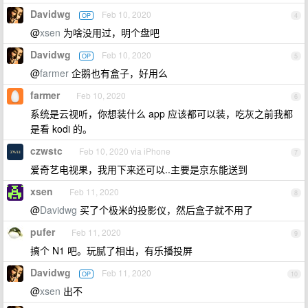
Davidwg
Feb 10, 2020
OP
4
@
xsen
为啥没用过，明个盘吧
Davidwg
Feb 10, 2020
OP
5
@
farmer
企鹅也有盒子，好用么
farmer
Feb 10, 2020
6
系统是云视听，你想装什么 app 应该都可以装，吃灰之前我都
是看 kodi 的。
czwstc
Feb 10, 2020 via iPhone
7
爱奇艺电视果，我用下来还可以..主要是京东能送到
xsen
Feb 11, 2020
8
@
Davidwg
买了个极米的投影仪，然后盒子就不用了
pufer
Feb 11, 2020
9
搞个 N1 吧。玩腻了相出，有乐播投屏
Davidwg
Feb 11, 2020
OP
10
@
xsen
出不