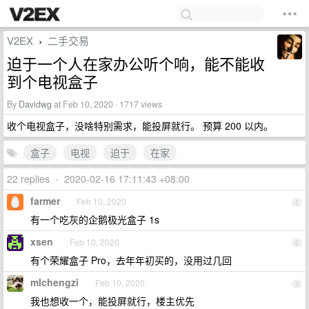
V2EX
二手交易
›
迫于一个人在家办公听个响，能不能收
到个电视盒子
By
Davidwg
at Feb 10, 2020 · 1717 views
收个电视盒子，没啥特别需求，能投屏就行。 预算 200 以内。
盒子
电视
迫于
在家
22 replies
•
2020-02-16 17:11:43 +08:00
farmer
Feb 10, 2020
1
有一个吃灰的企鹅极光盒子 1s
xsen
Feb 10, 2020
2
有个荣耀盒子 Pro，去年年初买的，没用过几回
mlchengzi
Feb 10, 2020
3
我也想收一个，能投屏就行，楼主优先