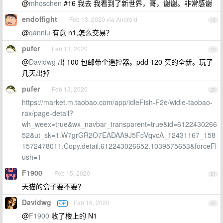
@
mhqschen
#16 我去 我看到了新世界，哥，谢谢。非常感谢
endoffight
Feb 13, 2020 via Android
18
@
qanniu
有意 n1,怎么交易？
pufer
Feb 13, 2020
19
@
Davidwg
出 100 包邮带个遥控器。pdd 120 买的全新。玩了
几天出掉
pufer
Feb 13, 2020
20
https://market.m.taobao.com/app/idleFish-F2e/widle-taobao-
rax/page-detail?
wh_weex=true&wx_navbar_transparent=true&id=6122430266
52&ut_sk=1.W7grGR2O7EADAA9J5FcVqvcA_12431167_158
1572478011.Copy.detail.612243026652.1039575653&forceFl
ush=1
F1900
Feb 15, 2020
21
天猫的盒子要不要？
Davidwg
Feb 16, 2020
OP
22
@
F1900
收了楼上的 N1