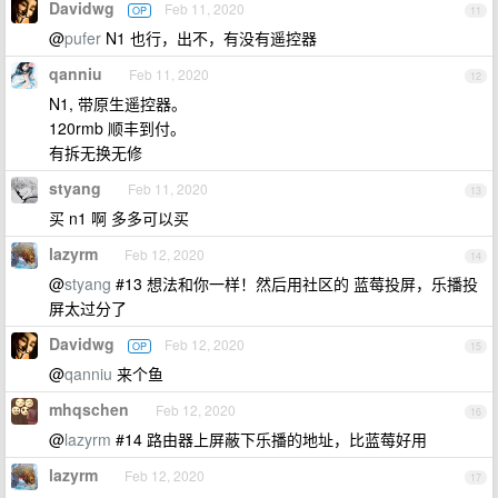
Davidwg
Feb 11, 2020
OP
11
@
pufer
N1 也行，出不，有没有遥控器
qanniu
Feb 11, 2020
12
N1, 带原生遥控器。
120rmb 顺丰到付。
有拆无换无修
styang
Feb 11, 2020
13
买 n1 啊 多多可以买
lazyrm
Feb 12, 2020
14
@
styang
#13 想法和你一样！然后用社区的 蓝莓投屏，乐播投
屏太过分了
Davidwg
Feb 12, 2020
OP
15
@
qanniu
来个鱼
mhqschen
Feb 12, 2020
16
@
lazyrm
#14 路由器上屏蔽下乐播的地址，比蓝莓好用
lazyrm
Feb 12, 2020
17