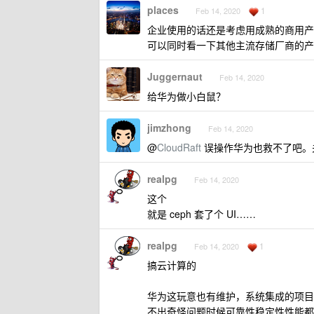
places
1
Feb 14, 2020
企业使用的话还是考虑用成熟的商用产
可以同时看一下其他主流存储厂商的产品
Juggernaut
Feb 14, 2020
给华为做小白鼠？
jimzhong
Feb 14, 2020
@
CloudRaft
误操作华为也救不了吧。
realpg
Feb 14, 2020
这个
就是 ceph 套了个 UI……
realpg
1
Feb 14, 2020
搞云计算的
华为这玩意也有维护，系统集成的项目，就是
不出奇怪问题时候可靠性稳定性性能都