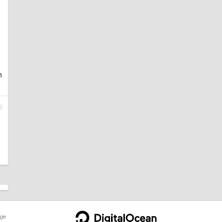
h
0
ge