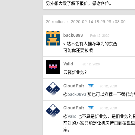
另外想大致了解下报价，感谢各位。
20 replies
•
2020-02-14 18:29:26 +08:00
back0893
Feb 12, 2020
v 站不会有人推荐华为的东西
可能你还要被喷
Valid
Feb 12, 2020
云筏新业务？
CloudRaft
Feb 12, 2020
OP
@
back0893
那也可以推荐一下替代方
CloudRaft
Feb 12, 2020
OP
@
Valid
也不算是新业务，是旧业务的拓
前对的方案只能是让机房拷贝到硬盘里
案。