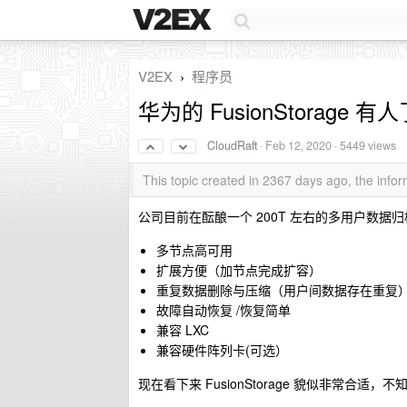
V2EX
程序员
›
华为的 FusionStorage 
CloudRaft
·
Feb 12, 2020
· 5449 views
This topic created in 2367 days ago, the inf
公司目前在酝酿一个 200T 左右的多用户数据归
多节点高可用
扩展方便（加节点完成扩容）
重复数据删除与压缩（用户间数据存在重复
故障自动恢复 /恢复简单
兼容 LXC
兼容硬件阵列卡(可选）
现在看下来 FusionStorage 貌似非常合适