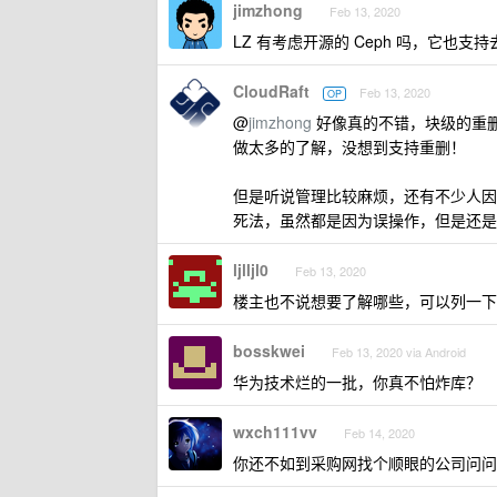
jimzhong
Feb 13, 2020
LZ 有考虑开源的 Ceph 吗，它也支
CloudRaft
Feb 13, 2020
OP
@
jimzhong
好像真的不错，块级的重
做太多的了解，没想到支持重删！
但是听说管理比较麻烦，还有不少人因为误
死法，虽然都是因为误操作，但是还是
ljlljl0
Feb 13, 2020
楼主也不说想要了解哪些，可以列一下
bosskwei
Feb 13, 2020 via Android
华为技术烂的一批，你真不怕炸库？
wxch111vv
Feb 14, 2020
你还不如到采购网找个顺眼的公司问问