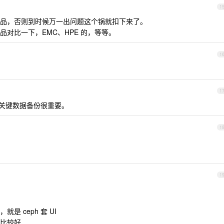
1
品，否则到时候万一出问题这个锅就扣下来了。
对比一下，EMC、HPE 的，等等。
1
1
关键数据备份很重要。
1
1
 ceph 套 UI
比较好