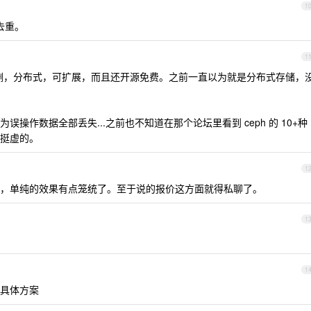
1
持去重。
1
删，分布式，可扩展，而且还开源免费。之前一直以为就是分布式存储，
操作数据全部丢失...之前也不知道在那个论坛里看到 ceph 的 10+种
挺虚的。
1
，单纯的效果有点笼统了。至于说的报价这方面就得私聊了。
1
1
具体方案