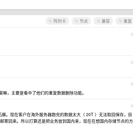
阵列卡
节点
兼容
重复
案嘛，主要是看中了他们的重复数据删除功能。
展。现在客户在海外服务器跑完的数据太大（ 20T ）无法取回保存，目
邮寄回来。所以打算还是把业务放到国内来，现在在想国内存储节点的方