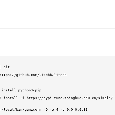
 git

https://github.com/litebb/litebb

 install python3-pip

3 install -i https://pypi.tuna.tsinghua.edu.cn/simple/ 
r/local/bin/gunicorn -D -w 4 -b 0.0.0.0:80 