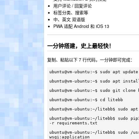
用户评论 / 回复评论
标签分类、搜索等
中、英文 双语版
PWA 适配 Android 和 iOS 13
一分钟搭建，史上最轻快！
复制、粘贴以下 7 行代码，一分钟即可完成：
ubuntu@vm-ubuntu:~$ sudo apt update

ubuntu@vm-ubuntu:~$ sudo apt install
ubuntu@vm-ubuntu:~$ sudo git clone 
ubuntu@vm-ubuntu:~$ cd litebb

ubuntu@vm-ubuntu:~/litebb$ sudo apt
ubuntu@vm-ubuntu:~/litebb$ sudo pip
-r requirements.txt

ubuntu@vm-ubuntu:~/litebb$ sudo /us