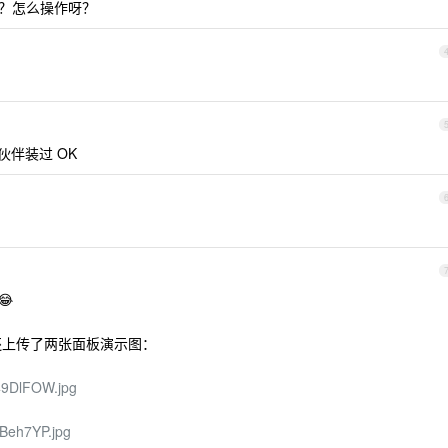
么？怎么操作呀？
伴装过 OK

还上传了两张面板演示图：
f49DlFOW.jpg
SXBeh7YP.jpg