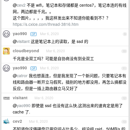
@
cev2
不是 wifi，笔记本和存储都是 centos7，笔记本连的有线
网，两边都是千兆。。
这个图片，，，，我这样发出来不知道你能看到不？？
https://s.cxice.com/thread-3816.htm
yao990
Mar 6, 2020
OP
9
@
visitant
这是笔记本上的读取，是 ssd 的
cloudbeyond
Mar 6, 2020
10
千兆是全双工吗？可能是自协商没有到全双工
yao990
Mar 6, 2020
OP
11
@
catror
我也想直连，但是我发现了一个新问题，只要笔记本有
线和路由器一断开立马假死，插别的地方都没用，再怎么搞都没
反应，但是一插上路由器立马又好了
visitant
Mar 6, 2020
12
@
yao990
即使是 ssd 也没有这么快,这测出来的速肯定是用了
cache 了.
cev2
Mar 6, 2020
13
不知道你这俩硬盘已用空间占比多少，组没组 raid，50MB/s 的