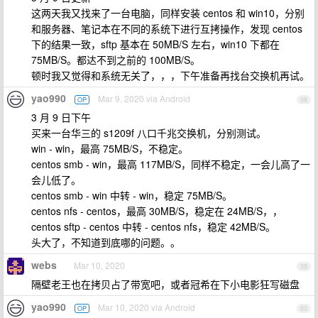
这两天我又找来了一台电脑，同样安装 centos 和 win10，分别
和服务器、笔记本在不同的系统下进行互拷操作，发现 centos
下的结果一致，sftp 基本在 50MB/S 左右，win10 下都在
75MB/S。都达不到之前的 100MB/S。
顿时我又觉得和系统无关了，，，下午准备再找台交换机再试。
yao990
Mar 9, 2020 via Android
OP
58
3 月 9 日下午
买来一台华三的 s1209f 八口千兆交换机，分别测试。
win - win，最高 75MB/S，不稳定。
centos smb - win，最高 117MB/S，同样不稳定，一会儿高了一
会儿低了。
centos smb - win 中转 - win，稳定 75MB/S。
centos nfs - centos，最高 30MB/S，稳定在 24MB/S，，
centos sftp - centos 中转 - centos nfs，稳定 42MB/S。
头大了，不知道到底哪的问题。。
webs
Mar 10, 2020
59
隔壁老王也在拷贝占了带宽吧，或者冠希在下小电影狂写磁盘
yao990
Mar 10, 2020 via Android
OP
60