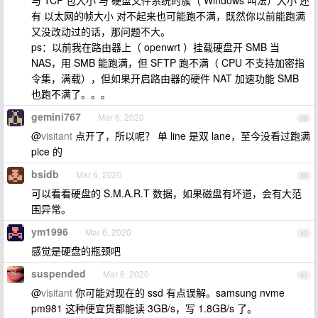
与 TCP 包大小 与 硬盘文件系统的簇（ Windows 叫法）大小 还
有 以太网的帧大小 对不起来也可能跑不满，既然你以前能跑满
又没改动过的话，那问题不大。
ps：以前我在路由器上（ openwrt ）挂载硬盘开 SMB 当
NAS，用 SMB 能跑满，但 SFTP 跑不满（ CPU 不支持加密指
令集，满载），但如果开启路由器的硬件 NAT 加速功能 SMB
也跑不满了。。。
gemini767
Mar 6, 2020
38
@
visitant
点开了，所以呢？ 单 line 是双 lane，至今没看过跑满
pice 的
bsidb
Mar 6, 2020
39
可以看看硬盘的 S.M.A.R.T 数据，如果磁盘有坏道，会有大范
围异常。
ym1996
Mar 6, 2020
40
感觉是硬盘的瓶颈吧
suspended
Mar 6, 2020
41
@
visitant
你可能对现在的 ssd 有点误解。samsung nvme
pm981 这种便宜货都能读 3GB/s，写 1.8GB/s 了。