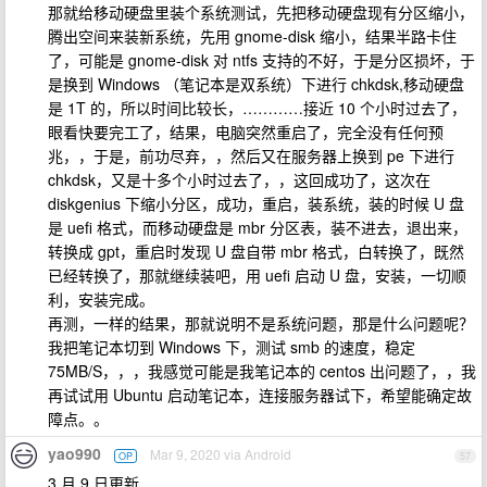
那就给移动硬盘里装个系统测试，先把移动硬盘现有分区缩小，
腾出空间来装新系统，先用 gnome-disk 缩小，结果半路卡住
了，可能是 gnome-disk 对 ntfs 支持的不好，于是分区损坏，于
是换到 Windows （笔记本是双系统）下进行 chkdsk,移动硬盘
是 1T 的，所以时间比较长，…………接近 10 个小时过去了，
眼看快要完工了，结果，电脑突然重启了，完全没有任何预
兆，，于是，前功尽弃，，然后又在服务器上换到 pe 下进行
chkdsk，又是十多个小时过去了，，这回成功了，这次在
diskgenius 下缩小分区，成功，重启，装系统，装的时候 U 盘
是 uefi 格式，而移动硬盘是 mbr 分区表，装不进去，退出来，
转换成 gpt，重启时发现 U 盘自带 mbr 格式，白转换了，既然
已经转换了，那就继续装吧，用 uefi 启动 U 盘，安装，一切顺
利，安装完成。
再测，一样的结果，那就说明不是系统问题，那是什么问题呢？
我把笔记本切到 Windows 下，测试 smb 的速度，稳定
75MB/S，，，我感觉可能是我笔记本的 centos 出问题了，，我
再试试用 Ubuntu 启动笔记本，连接服务器试下，希望能确定故
障点。。
yao990
Mar 9, 2020 via Android
OP
57
3 月 9 日更新