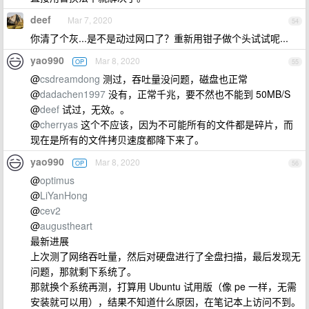
deef
Mar 7, 2020
54
你清了个灰...是不是动过网口了？重新用钳子做个头试试呢...
yao990
Mar 8, 2020
OP
55
@
csdreamdong
测过，吞吐量没问题，磁盘也正常
@
dadachen1997
没有，正常千兆，要不然也不能到 50MB/S
@
deef
试过，无效。。
@
cherryas
这个不应该，因为不可能所有的文件都是碎片，而
现在是所有的文件拷贝速度都降下来了。
yao990
Mar 8, 2020
OP
56
@
optimus
@
LiYanHong
@
cev2
@
augustheart
最新进展
上次测了网络吞吐量，然后对硬盘进行了全盘扫描，最后发现无
问题，那就剩下系统了。
那就换个系统再测，打算用 Ubuntu 试用版（像 pe 一样，无需
安装就可以用），结果不知道什么原因，在笔记本上访问不到。