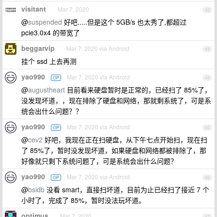
visitant
Mar 7, 2020
42
@
suspended
好吧.....但是这个 5GB/s 也太秀了,都超过
pcie3.0x4 的带宽了
beggarvip
Mar 7, 2020 via Android
43
挂个 ssd 上去再测
yao990
Mar 7, 2020 via Android
OP
44
@
augustheart
目前看来硬盘暂时是正常的，已经扫了 85%了，
没发现坏道，，现在排除了硬盘和网络，那就剩系统了，可是系
统会出什么问题？？
yao990
Mar 7, 2020 via Android
OP
45
@
cev2
好吧，我现在正在扫硬盘，从下午七点开始扫，现在扫
了 85%了，暂时没发现坏道，如果硬盘和网络都被排除了，那
好像就只剩下系统问题了，可是系统会出什么问题？
yao990
Mar 7, 2020 via Android
OP
46
@
bsidb
没看 smart，直接扫坏道，目前为止已经扫了接近 7 个
小时了，完成了 85%，暂时没法玩坏道。
optimus
Mar 7, 2020
47