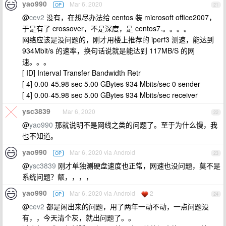
yao990
Mar 6, 2020
OP
21
@
cev2
没有，在想尽办法给 centos 装 microsoft office2007，
于是有了 crossover，不是深度，是 centos7.。。。。
网络应该是没问题的，刚才用楼上推荐的 iperf3 测速，能达到
934Mbit/s 的速率，换句话说就是能达到 117MB/S 的网
速。。。
[ ID] Interval Transfer Bandwidth Retr
[ 4] 0.00-45.98 sec 5.00 GBytes 934 Mbits/sec 0 sender
[ 4] 0.00-45.98 sec 5.00 GBytes 934 Mbits/sec receiver
ysc3839
Mar 6, 2020
22
@
yao990
那就说明不是网线之类的问题了。至于为什么慢，我
也不知道。
yao990
Mar 6, 2020 via Android
OP
23
@
ysc3839
刚才单独测硬盘速度也正常，网速也没问题，莫不是
系统问题？额，，，，
yao990
Mar 6, 2020 via Android
2
OP
24
@
cev2
都是闲出来的问题，用了两年一动不动，一点问题没
有，，今天清个灰，就出问题了。。