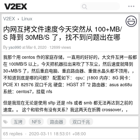
V2EX
Linux
›
内网互拷文件速度今天突然从 100+MB/
S 降到 30MB/S 了，找不到问题出在哪
By
yao990
at Mar 6, 2020 · 12699 views
我那个用 centos 作的家庭存储，一直用的好好的，大文件互拷一般都
在 100MB/S 以上，今天把机器拉出来吹了下灰尘，然后速度就降到
30+MB/S 了，然后重启电脑、重启路由器、重做水晶头都不顶用，，
不知道到底是哪的问题？ 配置如下： cpu：j1800 内存：8G 网卡：
PCIE X1 82576 双口千兆 硬盘：HGST 3T *2 路由器：asus ac68u
系统：centos7，挂载 nfs
但是我现在无论是使用 sftp 还是 nfs 或者 smb 都无法再达到之前的
速度。。 这个和软件有没有关系？我这两天在折腾 crossover，，
互拷
NFS
路由器
双口千兆
65 replies
•
2020-03-11 18:53:01 +08:00