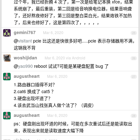
过个年，我已经折腾 4 次了，第一次是给笔记本换 xfce，结果
系统崩了，最后重装，第二回是给音响换电位器，结果音响聋
了，还好熬夜修好了，第三回是整白菜白光，结果烙铁不加热
了，后来也修好了，这是第四次了，，，，，
gemini767
Mar 6, 2020
25
@
visitant
pcie 比这还是快很多好吧.....pcie 表示存储器用不满，
这锅我不背
woshijidan
Mar 6, 2020 via Android
26
@
yao990
reboot 试试?可能是某硬盘配置 bug 了
augustheart
Mar 6, 2020
27
1.路由器口插得不对？
2.cat6 换成了 cat5 ？
3.硬盘出现坏道了？
4.该去武当山找张真人做个法了？（调皮）
augustheart
Mar 6, 2020
28
ps：硬盘刚出现坏道的时候，可能在多次重试后还是能读取出
来，表现出来就是读取速度大幅下降