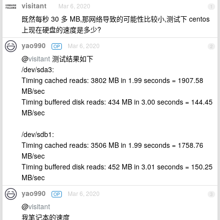
visitant
Mar 6, 2020
1
既然每秒 30 多 MB,那网络导致的可能性比较小,测试下 centos
上现在硬盘的速度是多少?
yao990
Mar 6, 2020
OP
2
@
visitant
测试结果如下
/dev/sda3:
Timing cached reads: 3802 MB in 1.99 seconds = 1907.58
MB/sec
Timing buffered disk reads: 434 MB in 3.00 seconds = 144.45
MB/sec
/dev/sdb1:
Timing cached reads: 3506 MB in 1.99 seconds = 1758.76
MB/sec
Timing buffered disk reads: 452 MB in 3.01 seconds = 150.25
MB/sec
yao990
Mar 6, 2020
OP
3
@
visitant
我笔记本的速度