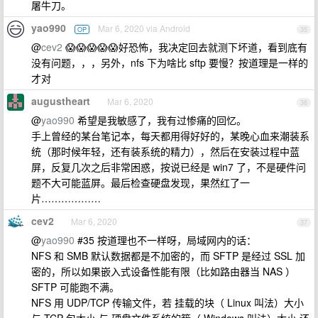
屠牛刀。
yao990
Mar 6, 2020 via Android
OP
35
@
cev2
😱😱😱😱😱好恐怖，我决定回去就测下坏道，看到底有
没有问题，，，另外，nfs 下为啥比 sftp 要慢？按道理是一样的
才对
augustheart
Mar 6, 2020
36
@
yao990
希望是我敏感了，我有过惨痛的回忆。
手上曾经的某台笔记本，每天都用得好好的，某晚心血来潮装系
统（那时候年轻，还有装系统的精力），然后在安装过程中蓝
屏，反复几次之后非常困惑，按说已经是 win7 了，不是硬件问
题不大可能蓝屏。最后检查硬盘发现，果然红了一
片………………
cev2
Mar 6, 2020
37
@
yao990
#35 按道理也不一样呀，局域网内的话：
NFS 和 SMB 默认数据都是不加密的，而 SFTP 是经过 SSL 加
密的，所以如果嵌入式设备性能有限（比如路由器当 NAS ）
SFTP 可能跑不满。
NFS 用 UDP/TCP 传输文件，若 挂载的块（ Linux 叫法）大小