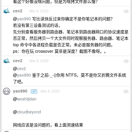
看这个好像没啥问题，但是为啥拷文件那么慢？
cev2
Mar 6, 2020
18
@
yao990
写比读快反过来你确定不是你笔记本的问题？
若没有第三设备测试的话，
先分别查看服务器到路由器、笔记本到路由器网口的协议速度是
否正常，然后拷贝一个大文件同时观察服务器、路由器、笔记本
top 命令中各进程负载是否正常。未必是服务器的问题。
ps：你在玩 crossover 莫非是深度？截图不像呀。。
cev2
Mar 6, 2020
19
@
cev2
@
yao990
鉴于之前-_-||你用 NTFS，莫不是你又折腾文件系统
了吧。
yao990
Mar 6, 2020
OP
20
@
woshijidan
@
cloudbeyond
网线应该是没问题的，看上面测速结果