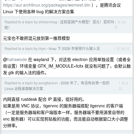
https://aur.archlinux.org/packages/wemeet-bin
），是腾讯会议
Linux 下使用各种 bug 的解决方案合集
Replied to a topic by shilianmlxg
这就是国产大模型！混元！混尼玛
3 月 26
›
日
呢！
元宝也不敢把混元放到第一推荐模型
Replied to a topic by Hyvi
linxu 下 2026 年使用什么输入法
1 月 26 日
›
@
hahawode
在 wayland 下，对这些 electron 应用单独设置（或者全
局设置）环境变量 GTK_IM_MODULE=fcitx 就没有问题了，会默认触
发 gtk 的输入法的插件。
Replied to a topic by songtianlun
2026 年了，有没有丝滑一些的
1 月 8
›
日
Linux 远程桌面解决方案
内网直接 rustdesk 配合 IP 直接，挺好用的。
如果是用 VNC 协议，tigervnc 的服务器端搭配 tigervnc 的客户端
（一定是服务器端和客户端版本一样，服务器端不要用源里自带的
vnc 服务器）可以实现剪贴板的功能，而且能自动根据窗口大小调整
分辨率。