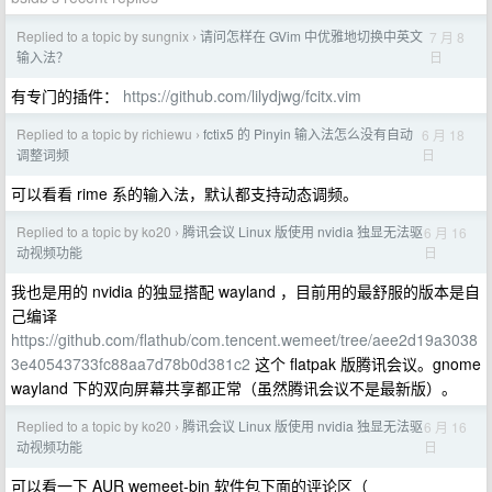
Replied to a topic by sungnix
请问怎样在 GVim 中优雅地切换中英文
7 月 8
›
日
输入法？
有专门的插件：
https://github.com/lilydjwg/fcitx.vim
Replied to a topic by richiewu
fctix5 的 Pinyin 输入法怎么没有自动
6 月 18
›
日
调整词频
可以看看 rime 系的输入法，默认都支持动态调频。
Replied to a topic by ko20
腾讯会议 Linux 版使用 nvidia 独显无法驱
6 月 16
›
日
动视频功能
我也是用的 nvidia 的独显搭配 wayland ，目前用的最舒服的版本是自
己编译
https://github.com/flathub/com.tencent.wemeet/tree/aee2d19a3038
3e40543733fc88aa7d78b0d381c2
这个 flatpak 版腾讯会议。gnome
wayland 下的双向屏幕共享都正常（虽然腾讯会议不是最新版）。
Replied to a topic by ko20
腾讯会议 Linux 版使用 nvidia 独显无法驱
6 月 16
›
日
动视频功能
可以看一下 AUR wemeet-bin 软件包下面的评论区（