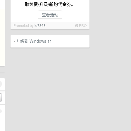
取续费/升级/新购代金券。
查看活动
Promoted by
id7368
PRO
升级到 Windows 11
›
1