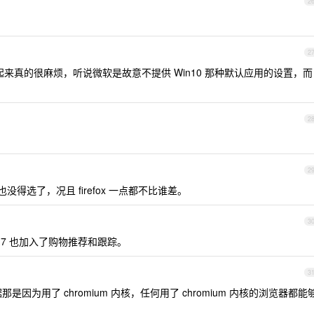
2
2
改起来真的很麻烦，听说微软是故意不提供 Win10 那种默认应用的设置，而
2
2
了，就再也没得选了，况且 firefox 一点都不比谁差。
3
117 也加入了购物推荐和跟踪。
3
据那是因为用了 chromium 内核，任何用了 chromium 内核的浏览器都能