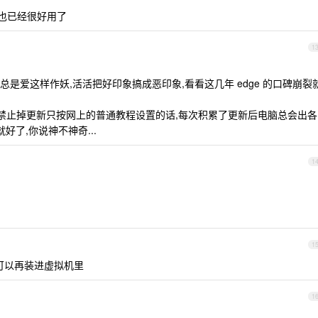
桌面也已经很好用了
1
是爱这样作妖,活活把好印象搞成恶印象,看看这几年 edge 的口碑崩裂
有彻底禁止掉更新只按网上的普通教程设置的话,每次积累了更新后电脑总会出各
好了,你说神不神奇...
1
1
。还可以再装进虚拟机里
1