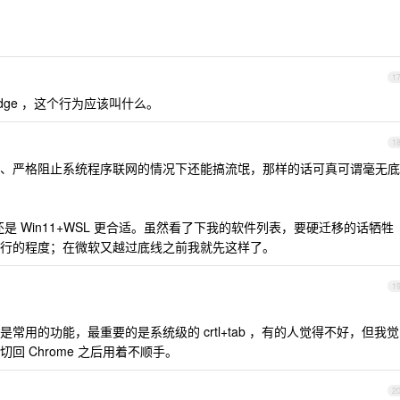
1
.0 Edge ，这个行为应该叫什么。
1
、严格阻止系统程序联网的情况下还能搞流氓，那样的话可真可谓毫无底
前还是 Win11+WSL 更合适。虽然看了下我的软件列表，要硬迁移的话牺牲
行的程度；在微软又越过底线之前我就先这样了。
1
用的功能，最重要的是系统级的 crtl+tab ，有的人觉得不好，但我觉
 Chrome 之后用着不顺手。
2