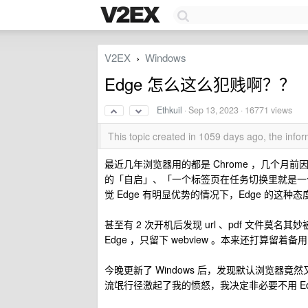
V2EX
Windows
›
Edge 怎么这么犯贱啊？？
Ethkuil
·
Sep 13, 2023
· 16771 views
This topic created in 1059 days ago, the inf
最近几年浏览器用的都是 Chrome ，几个月前因为 N
的「自启」、「一个标签页在任务切换里就是一
觉 Edge 有明显优势的情况下，Edge 的这
甚至有 2 次开机后发现 url 、pdf 文件莫
Edge ，只留下 webview 。本来还打算留
今晚更新了 Windows 后，发现默认浏览器竟然
流氓行径激起了我的愤怒，我决定非必要不用 Ed