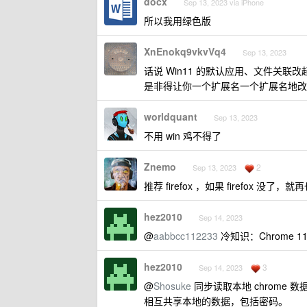
docx
Sep 13, 2023 via iPhone
所以我用绿色版
XnEnokq9vkvVq4
Sep 13, 2023
话说 Win11 的默认应用、文件关联
是非得让你一个扩展名一个扩展名地改
worldquant
Sep 13, 2023
不用 win 鸡不得了
Znemo
2
Sep 13, 2023
推荐 firefox ，如果 firefox 没
hez2010
Sep 14, 2023
@
aabbcc112233
冷知识：Chrome 
hez2010
3
Sep 14, 2023
@
Shosuke
同步读取本地 chrome 数
相互共享本地的数据，包括密码。