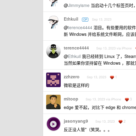
@
Jimmyisme
当启动十几个标签页时，
Ethkuil
Sep 13, 2023
OP
@
terence4444
泪目。有些要用的软件只有
新 Windows 并给系统文件断网，应
terence4444
Sep 13, 2023 via iPhone
@
Ethkuil
我已经转到 Linux 了，Steam
当然如果你坚持留在 Windows ，那
zzhzero
1
Sep 13, 2023
微软是这样的
mitoop
3
Sep 13, 2023 via iPhone
edge 爱不起，对比下 edge 和 chr
jasonyang9
2
Sep 13, 2023
反正没人管*（笑哭。。。