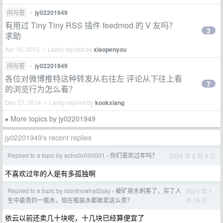
问与答
•
jy02201949
有用过 Tiny Tiny RSS 插件 feedmod 的 V 友吗？
3
求助
Apr 10, 2015 • Lastly replied by
xiaopenyou
问与答
•
jy02201949
各位对微博推特这种转发从右往左 评论从下往上看
7
的浏览行为怎么看？
Dec 27, 2014 • Lastly replied by
kookxiang
More topics by jy02201949
»
jy02201949's recent replies
Replied to a topic by echo0x000001
你们喜欢过年吗？
2024 年 2 月 4 日
›
不喜欢过年的人是有多孤独啊
Replied to a topic by idontnowhat2say
被矿泉水刺客了，买了人
2024 年 1
›
月 26 日
生中最贵的一瓶水，现在瓶装水都敢卖这么贵？
依云以前还卖几十块呢，十几块已经算便宜了