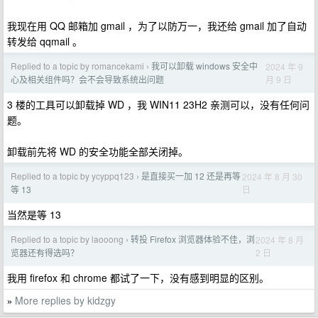
我现在用 QQ 邮箱加 gmail ，为了以防万一，我还给 gmail 加了自动
转发给 qqmail 。
Replied to a topic by romancekami
我可以卸载 windows 安全中
2024 年 9
›
月 9 日
心及相关组件吗？会不会导致系统出问题
3 楼的工具可以卸载掉 WD ，我 WIN11 23H2 亲测可以，没有任何问
题。
卸载前先将 WD 的安全功能全部关闭掉。
Replied to a topic by ycyppq123
是直接买一加 12 还是再等
2024 年 8 月 30
›
日
等 13
当然是等 13
Replied to a topic by laooong
转投 Firefox 浏览器体验不佳，浏
2024 年 8 月
›
2 日
览器还有得选吗？
我用 firefox 和 chrome 都试了一下，没有感到明显的区别。
More replies by kidzgy
»