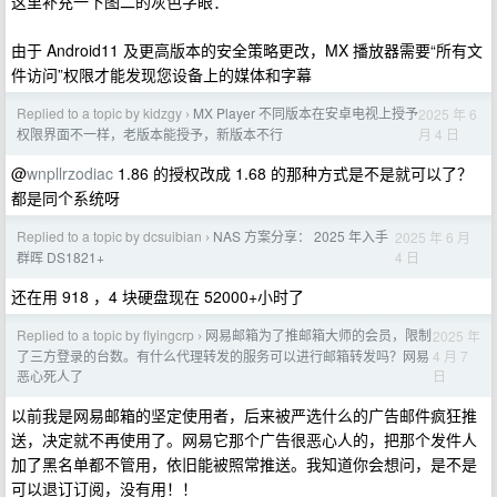
这里补充一下图二的灰色字眼：
由于 Android11 及更高版本的安全策略更改，MX 播放器需要“所有文
件访问”权限才能发现您设备上的媒体和字幕
Replied to a topic by kidzgy
MX Player 不同版本在安卓电视上授予
2025 年 6
›
月 4 日
权限界面不一样，老版本能授予，新版本不行
@
wnpllrzodiac
1.86 的授权改成 1.68 的那种方式是不是就可以了？
都是同个系统呀
Replied to a topic by dcsuibian
NAS 方案分享： 2025 年入手
2025 年 6 月
›
4 日
群晖 DS1821+
还在用 918 ，4 块硬盘现在 52000+小时了
Replied to a topic by flyingcrp
网易邮箱为了推邮箱大师的会员，限制
2025 年
›
4 月 7
了三方登录的台数。有什么代理转发的服务可以进行邮箱转发吗？网易
日
恶心死人了
以前我是网易邮箱的坚定使用者，后来被严选什么的广告邮件疯狂推
送，决定就不再使用了。网易它那个广告很恶心人的，把那个发件人
加了黑名单都不管用，依旧能被照常推送。我知道你会想问，是不是
可以退订订阅，没有用！！