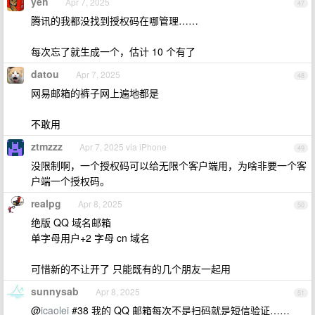
yeh
Apr 7, 2025
47
腾讯的我都没找到授权码在哪管理……
每次忘了就生成一个，估计 10 个有了
datou
Apr 7, 2025
48
网易邮箱的裤子网上遍地都是
不敢用
ztmzzz
Apr 7, 2025 via iPhone
49
没限制啊，一个授权码可以给无限个客户端用，为啥非要一个客
户端一个授权码。
realpg
Apr 8, 2025
50
绝版 QQ 域名邮箱
单字母用户+2 字母 cn 域名
可惜新的不让开了 只能既有的几个朋友一起用
sunnysab
Apr 8, 2025
51
@
icaolei
#38 我的 QQ 邮箱每次不是扫码就是短信验证……