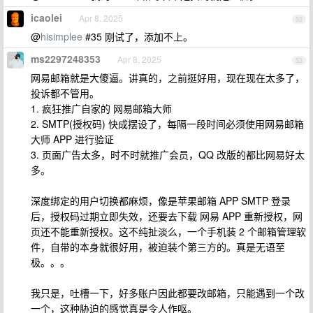
icaolei
Apr 8, 2025
52
@
hisimplee
#35 刚试了，添加不上。
ms2297248353
Apr 8, 2025
53
网易邮箱就是大傻逼。讲真的，之前挺好用，现在现在太多了，
投诉都不管用。
1. 疯狂推广自家的 网易邮箱大师
2. SMTP(授权码) 快成摆设了，每隔一段时间必须使用网易邮箱
大师 APP 进行验证
3. 页面广告太多，时不时就推广会员，QQ 改版的都比网易好太
多。
深度绑定的用户切换都麻烦，像是苹果邮箱 APP SMTP 登录
后，授权码过期立即失效，还要去下载 网易 APP 重新授权，网
页还不能重新授权。这不纯扯淡么，一个手机装 2 个邮箱管理软
件，自带的本身就很好用，被迫装个第三方的。真是无语至
极。。。
我只是，吐槽一下，好多账户因此都要改邮箱，只能遇到一个改
一个，这种胁迫的感觉真是令人作呕。