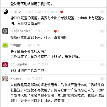
登陆动不动就得用手机扫码。
iminto
Apr 7, 2025 via Android
1
14
@
DIO
配置的问题，需要每个账户单独配置，github 上有配置说
明，我是收信很及时
luojianxhlxt
Apr 7, 2025
1
15
授权码拿到后记下来，可以一直复用的
tunggt
Apr 7, 2025
16
是个邮箱不都能转发吗？
另外现在了，竟然还有在用 163 的，很难理解。
chuugoku
Apr 7, 2025
17
163 被拖库了几次了吧
kidzgy
Apr 7, 2025
18
以前我是网易邮箱的坚定使用者，后来被严选什么的广告邮件疯
狂推送，决定就不再使用了。网易它那个广告很恶心人的，把那
个发件人加了黑名单都不管用，依旧能被照常推送。我知道你会
想问，是不是可以退订订阅，没有用！！