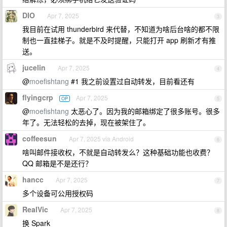
DIO
Apr 7, 2025
3
我目前在试用 thunderbird 来代替，不知道为啥后台啥的都不限
制也一直挂梯子。就是不及时提醒，只能打开 app 刷新才有推
送。
jucelin
Apr 7, 2025
4
@
moefishtang
#1 我之前设置过自动转发，目前看还有
flyingcrp
Apr 7, 2025
OP
5
@
moefishtang
太恶心了。因为我的邮箱绑定了很多账号。很多
年了。无法轻松的去掉，现在被架住了。
coffeesun
Apr 7, 2025 via Android
6
啥叫邮件接收权，不就是自动转发么？这种基础功能也收费？
QQ 邮箱是不是还行？
hancc
Apr 7, 2025
7
多个设备可公用授权码
RealVic
Apr 7, 2025
8
换 Spark