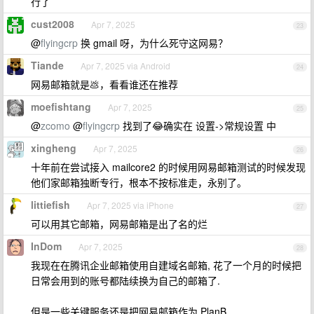
行了
cust2008
Apr 7, 2025
23
@
flyingcrp
换 gmail 呀，为什么死守这网易？
Tiande
Apr 7, 2025 via Android
24
网易邮箱就是💩，看看谁还在推荐
moefishtang
Apr 7, 2025
25
@
zcomo
@
flyingcrp
找到了😂确实在 设置->常规设置 中
xingheng
Apr 7, 2025
26
十年前在尝试接入 mailcore2 的时候用网易邮箱测试的时候发现
他们家邮箱独断专行，根本不按标准走，永别了。
littiefish
Apr 7, 2025 via iPhone
27
可以用其它邮箱，网易邮箱是出了名的烂
InDom
Apr 7, 2025
28
我现在在腾讯企业邮箱使用自建域名邮箱, 花了一个月的时候把
日常会用到的账号都陆续换为自己的邮箱了.
但是一些关键服务还是把网易邮箱作为 PlanB.