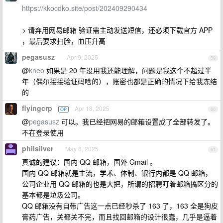
https://kkocdko.site/post/202409290434
> 请弃用网易邮箱 验证需主动发送短信，还必须下载官方 APP
，最后要求扫脸，血压升高
pegasusz
Apr 9, 2025
59
@
kneo
如果是 20 年没用我还能理解，问题是我这个不超过半
年（偶尔接接验证码啥的），账密也都是正确的情况下给我冻结
的
flyingcrp
Apr 18, 2025
OP
60
@
pegasusz
可以。我已经把网易的邮箱设置成了全部转发了。
不在登录使用
philsilver
May 6, 2025
61
真诚的建议：国内 QQ 邮箱，国外 Gmail 。
国内 QQ 邮箱就是主流，学术、体制、银行内都是 QQ 邮箱，
公司企业用 QQ 邮箱的也是大把，所谓的招聘盯着邮箱搞区分的
基本都是垃圾公司。
QQ 邮箱没有自带广告这一点已经秒杀了 163 了，163 全是狗皮
膏药广告，关都关不完，而且找回邮箱的设计很蠢，几乎是逼着