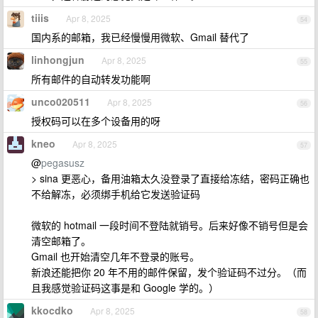
tiiis
Apr 8, 2025
54
国内系的邮箱，我已经慢慢用微软、Gmail 替代了
linhongjun
Apr 8, 2025
55
所有邮件的自动转发功能啊
unco020511
Apr 8, 2025
56
授权码可以在多个设备用的呀
kneo
Apr 8, 2025
57
@
pegasusz
> sina 更恶心，备用油箱太久没登录了直接给冻结，密码正确也
不给解冻，必须绑手机给它发送验证码
微软的 hotmail 一段时间不登陆就销号。后来好像不销号但是会
清空邮箱了。
Gmail 也开始清空几年不登录的账号。
新浪还能把你 20 年不用的邮件保留，发个验证码不过分。（而
且我感觉验证码这事是和 Google 学的。）
kkocdko
Apr 8, 2025
58