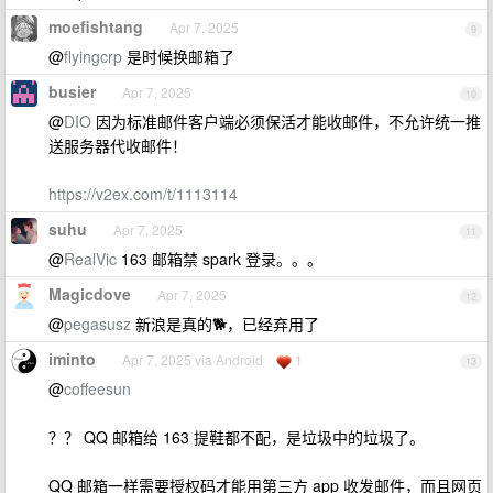
moefishtang
Apr 7, 2025
9
@
flyingcrp
是时候换邮箱了
busier
Apr 7, 2025
10
@
DIO
因为标准邮件客户端必须保活才能收邮件，不允许统一推
送服务器代收邮件！
https://v2ex.com/t/1113114
suhu
Apr 7, 2025
11
@
RealVic
163 邮箱禁 spark 登录。。。
Magicdove
Apr 7, 2025
12
@
pegasusz
新浪是真的🐕，已经弃用了
iminto
Apr 7, 2025 via Android
1
13
@
coffeesun
？？ QQ 邮箱给 163 提鞋都不配，是垃圾中的垃圾了。
QQ 邮箱一样需要授权码才能用第三方 app 收发邮件，而且网页