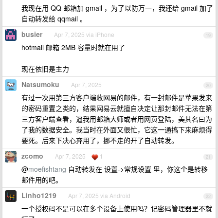
我现在用 QQ 邮箱加 gmail ，为了以防万一，我还给 gmail 加了
自动转发给 qqmail 。
busier
Apr 7, 2025 via iPhone
19
hotmail 邮箱 2MB 容量时就在用了
现在依旧是主力
Natsumoku
Apr 7, 2025
20
有过一次用第三方客户端收网易的邮件，有一封邮件是苹果发来
的密码重置之类的，结果网易云就擅自决定让那封邮件无法在第
三方客户端查看，逼我用邮箱大师或者用网页登陆，美其名曰为
了我的数据安全。我当时在外面又很忙，它这一通搞下来麻烦得
要死。后来下决心弃用了，挪不走的开了自动转发。
zcomo
Apr 7, 2025
1
21
@
moefishtang
自动转发在 设置->常规设置 里，你这个是转移
邮件用的吧。
Linho1219
Apr 7, 2025 via Android
22
一个授权码不是可以在多个设备上使用吗？记密码管理器里不就