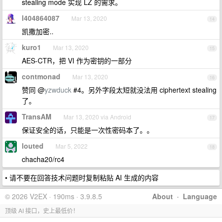
stealing mode 实现 LZ 的需求。
l404864087
Mar 13, 2020
14
凯撒加密..
kuro1
Mar 13, 2020
15
AES-CTR，把 VI 作为密钥的一部分
contmonad
Mar 13, 2020
16
赞同 @
yzwduck
#4。另外字段太短就没法用 ciphertext stealing
了。
TransAM
Mar 13, 2020 via Android
17
保证安全的话，只能是一次性密码本了。。
louted
Mar 5, 2022
18
chacha20/rc4
• 请不要在回答技术问题时复制粘贴 AI 生成的内容
© 2026 V2EX · 190ms · 3.9.8.5
About
·
Language
顶级 AI 接口，史上最低价！