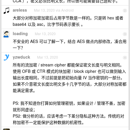
CCA ），密文必须比明文长，所以很可能需要自己造轮子。
areless
Mar 13, 2020 via Android
2
大部分对称加密加密后占用字节数是一样的。只是转 hex 或者
base64 以及 asc，比字节码表示要长 。
loading
Mar 13, 2020
3
不安全的 AES 可以了解一下，结合 AES 做点内部修改，凑合用
一下？
yzwduck
Mar 13, 2020
4
所有的流加密 / stream cipher 都能保证密文长度与明文相同。
使用 OFB 或 CTR 模式的块加密 / block cipher 也可以做到输入
输出长度相同，不过前提是把初始向量 IV 当作密钥的一部分。
如果不介意密文长度比明文多十几字节的话，大部分对称加密都
能满足需求。
PS: 我不知道你打算如何管理密钥，如果设计 / 管理不善，加密
就形同虚设；
PS2: 做分析的话，应该考虑一下差分隐私这种方法。传统的对
称加密不一定能保护这种数据的机密性。